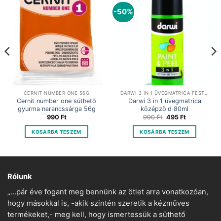
-50%
CERNIT NUMBER ONE 56G
DARWI 3 IN 1 ÜVEGMATRICA FESTÉK
Cernit number one süthető
Darwi 3 in 1 üvegmatrica
gyurma narancssárga 56g
középzöld 80ml
Original
Current
990
Ft
990
Ft
495
Ft
price
price
was:
is:
KOSÁRBA TESZEM
KOSÁRBA TESZEM
990 Ft.
495 Ft.
Rólunk
„…pár éve fogant meg bennünk az ötlet arra vonatkozóan,
hogy másokkal is, -akik szintén szeretik a kézműves
termékeket,- meg kell, hogy ismertessük a süthető