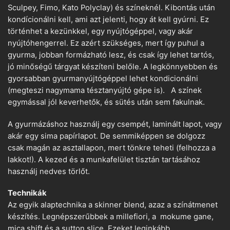
Sculpey, Fimo, Kato Polyclay) és színeknél. Kibontás után
kondícionálni kell, ami azt jelenti, hogy át kell gyúrni. Ez
történhet a kezünkkel, egy nyújtógéppel, vagy akár
nyújtóhengerrel. Ez azért szükséges, mert így puhul a
gyurma, jobban formázható lesz, és csak így lehet tartós,
jó minőségű tárgyat készíteni belőle. A legkönnyebben és
gyorsabban gyurmanyújtógéppel lehet kondicionálni
(megteszi nagymama tésztanyújtó gépe is). A színek
egymással jól keverhetők, és sütés után sem fakulnak.
A gyurmázáshoz használj egy csempét, laminált lapot, vagy
akár egy sima papírlapot. De semmiképpen se dolgozz
csak magán az asztallapon, mert tönkre teheti (felhozza a
lakkot!). A kezed és a munkafelület tisztán tartásához
használj nedves törlőt.
Technikák
Az egyik alaptechnika a skinner blend, azaz a színátmenet
készítés. Legnépszerűbbek a millefiori, a mokume gane,
mica shift és a sutton slice. Ezeket leginkább