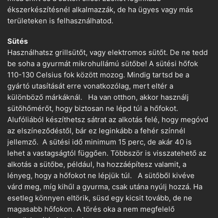
ékszerkészítésnél alkalmazzák, de ha ügyes vagy más
területeken is felhasználhatod.
Sütés
Használhatsz grillsütőt, vagy elektromos sütőt. De ne tedd
be soha a gyurmát mikrohullámú sütőbe! A sütési hőfok
110-130 Celsius fok között mozog. Mindig tartsd be a
gyártó utasítását erre vonatkozólag, mert eltér a
különböző márkáknál. Ha van otthon, akkor használj
sütőhőmérőt, hogy biztosan ne lépd túl a hőfokot.
Alufóliából készíthetsz sátrat az alkotás felé, hogy megóvd
az elszíneződéstől, bár ez leginkább a fehér színnél
jellemző. A sütési idő minimum 15 perc, de akár 40 is
lehet a vastagságtól függően. Többször is visszatehető az
alkotás a sütőbe, például, ha hozzáépítesz valamit, a
lényeg, hogy a hőfokot ne lépjük túl. A sütőből kivéve
várd meg, míg kihűl a gyurma, csak utána nyúlj hozzá. Ha
esetleg könnyen eltörik, süsd egy kicsit tovább, de ne
magasabb hőfokon. A törés oka a nem megfelelő