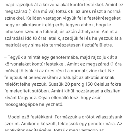
majd rajzoljuk át a körvonalakat kontúrfestékkel. Amint ez
megszárad (1 óra múlva) töltsük ki az üres részt a normál
színekkel. Kellően vastagon vigyük fel a festékrétegeket,
hogy az alkotásunk elég erős legyen ahhoz, hogy le
lehessen szedni a fóliáról, és aztán áthelyezni. Amint a
száradási idő (8 óra) letelik, szedjük fel és helyezzük át a
matricát egy sima (és természetesen tiszta)felületre.
– Tegyük a mintát egy genotermába, majd rajzoljuk át a
körvonalakat kontúrfestékkel. Amint ez megszárad (1 óra
múlva) töltsük ki az üres részt a normál színekkel. Ne
felejtsük el benedvesíteni a hátulját az alkotásunknak,
mielőtt felhelyezzük. Süssük 20 percig 150 Celsius fokra
felmelegített sütőben. Amint kihűl hozzáragad a díszíteni
kívánt tárgyhoz. Olyan ellenálló lesz, hogy akár
mosogatógépbe helyezhető.
– Modellező festékként: Formázzuk a drótot választásunk
szerint. Amikor elkészült, fektessük egy genotermára. Az
applikátor segítségével töltsük meg vastagon az