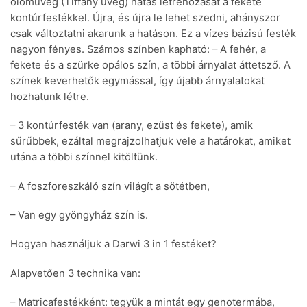
ólömüveg (Tiffany üveg) hatás létrehozását a fekete
kontúrfestékkel. Újra, és újra le lehet szedni, ahányszor
csak változtatni akarunk a hatáson. Ez a vízes bázisú festék
nagyon fényes. Számos színben kapható: – A fehér, a
fekete és a szürke opálos szín, a többi árnyalat áttetsző. A
színek keverhetők egymással, így újabb árnyalatokat
hozhatunk létre.
– 3 kontúrfesték van (arany, ezüst és fekete), amik
sűrűbbek, ezáltal megrajzolhatjuk vele a határokat, amiket
utána a többi színnel kitöltünk.
– A foszforeszkáló szín világít a sötétben,
– Van egy gyöngyház szín is.
Hogyan használjuk a Darwi 3 in 1 festéket?
Alapvetően 3 technika van:
– Matricafestékként: tegyük a mintát egy genotermába,