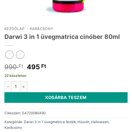
KEZDŐLAP
/
KARÁCSONY
Darwi 3 in 1 üvegmatrica cinóber 80ml
Original
Current
990
495
Ft
Ft
price
price
22 készleten
was:
is:
Darwi 3 in 1 üvegmatrica cinóber 80ml mennyiség
990 Ft.
495 Ft.
KOSÁRBA TESZEM
Cikkszám:
DA720080490
Kategóriák:
Darwi 3 in 1 üvegmatrica festék
,
Húsvét
,
Halloween
,
Karácsony