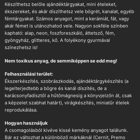
Készíthetsz belőle ajándéktárgyakat, mini ételeket,
ékszereket, és akár díszíthetsz vele bögrét, kanalat, egyéb
fémtárgyakat. Számos anyagot, mint a kerámiát, fát, vagy
akár fémet is utánozhatod vele. Nagyon sokféle színben
kapható: alap, neon, foszforeszkáló, áttetsző, fém,
gyöngyház, glitteres, kő. A folyékony gyurmával
színezhetsz is!
Nem toxikus anyag, de semmiképpen se edd meg!
Felhasználási terület:
Ékszerkészítés, szobrászkodás, ajándéktárgykészítés (a
legelterjedtebb a bögre és kanál díszítés, de a
karácsonyfadísztől a hűtőmágnesig a könyvjelzőn át, csak
a képzelet szabhat határt), virágkészítés, miniatűr ételek
reprodukálása.
Hogyan használjuk
A csomagolásból kivéve kissé kemény anyagot találunk.
Bár ez változhat a különböző márkáknál (Cernit, Premo