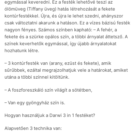
egymással keveredni. Ez a festék lehetővé teszi az
ólömüveg (Tiffany üveg) hatás létrehozását a fekete
kontúrfestékkel. Újra, és újra le lehet szedni, ahányszor
csak változtatni akarunk a hatáson. Ez a vízes bázisú festék
nagyon fényes. Számos színben kapható: – A fehér, a
fekete és a szürke opálos szín, a többi árnyalat áttetsző. A
színek keverhetők egymással, így újabb árnyalatokat
hozhatunk létre.
– 3 kontúrfesték van (arany, ezüst és fekete), amik
sűrűbbek, ezáltal megrajzolhatjuk vele a határokat, amiket
utána a többi színnel kitöltünk.
– A foszforeszkáló szín világít a sötétben,
– Van egy gyöngyház szín is.
Hogyan használjuk a Darwi 3 in 1 festéket?
Alapvetően 3 technika van: