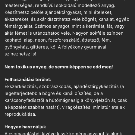
mesterséges, rendkívül sokoldalú modellező anyag.
Készíthetsz belőle ajándéktárgyakat, mini ételeket,
ékszereket, és akár díszíthetsz vele bögrét, kanalat, egyéb
fémtárgyakat. Számos anyagot, mint a kerámiát, fát, vagy
akár fémet is utánozhatod vele. Nagyon sokféle színben
kapható: alap, neon, foszforeszkáló, áttetsző, fém,
gyöngyház, glitteres, kő. A folyékony gyurmával
színezhetsz is!
Nem toxikus anyag, de semmiképpen se edd meg!
Felhasználási terület:
Ékszerkészítés, szobrászkodás, ajándéktárgykészítés (a
legelterjedtebb a bögre és kanál díszítés, de a
karácsonyfadísztől a hűtőmágnesig a könyvjelzőn át, csak
a képzelet szabhat határt), virágkészítés, miniatűr ételek
reprodukálása.
Hogyan használjuk
A csomagolásból kivéve kissé kemény anyagot találunk.