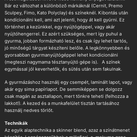
Bár ez változhat a különböző márkáknál (Cernit, Premo
Sculpey, Fimo, Kato Polyclay) és színeknél. Kibontás után
kondícionálni kell, ami azt jelenti, hogy át kell gyúrni. Ez
történhet a kezünkkel, egy nyújtógéppel, vagy akár
nyújtóhengerrel. Ez azért szükséges, mert így puhul a
gyurma, jobban formázható lesz, és csak így lehet tartós,
jó minőségű tárgyat készíteni belőle. A legkönnyebben és
gyorsabban gyurmanyújtógéppel lehet kondicionálni
(megteszi nagymama tésztanyújtó gépe is). A színek
egymással jól keverhetők, és sütés után sem fakulnak.
A gyurmázáshoz használj egy csempét, laminált lapot, vagy
akár egy sima papírlapot. De semmiképpen se dolgozz
csak magán az asztallapon, mert tönkre teheti (felhozza a
lakkot!). A kezed és a munkafelület tisztán tartásához
használj nedves törlőt.
Technikák
Az egyik alaptechnika a skinner blend, azaz a színátmenet