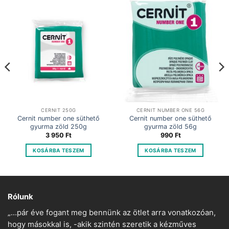
CERNIT 250G
CERNIT NUMBER ONE 56G
Cernit number one süthető
Cernit number one süthető
gyurma zöld 250g
gyurma zöld 56g
3 950
Ft
990
Ft
KOSÁRBA TESZEM
KOSÁRBA TESZEM
Rólunk
„…pár éve fogant meg bennünk az ötlet arra vonatkozóan,
hogy másokkal is, -akik szintén szeretik a kézműves