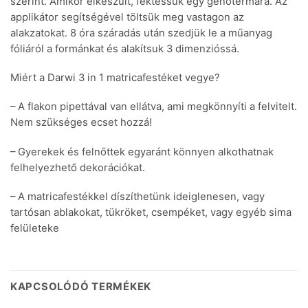
szerint. Amikor elkészült, fektessük egy genotermára. Az
applikátor segítségével töltsük meg vastagon az
alakzatokat. 8 óra száradás után szedjük le a műanyag
fóliáról a formánkat és alakítsuk 3 dimenzióssá.
Miért a Darwi 3 in 1 matricafestéket vegye?
– A flakon pipettával van ellátva, ami megkönnyíti a felvitelt.
Nem szükséges ecset hozzá!
– Gyerekek és felnőttek egyaránt könnyen alkothatnak
felhelyezhető dekorációkat.
– A matricafestékkel díszíthetünk ideiglenesen, vagy
tartósan ablakokat, tükröket, csempéket, vagy egyéb sima
felületeke
KAPCSOLÓDÓ TERMÉKEK