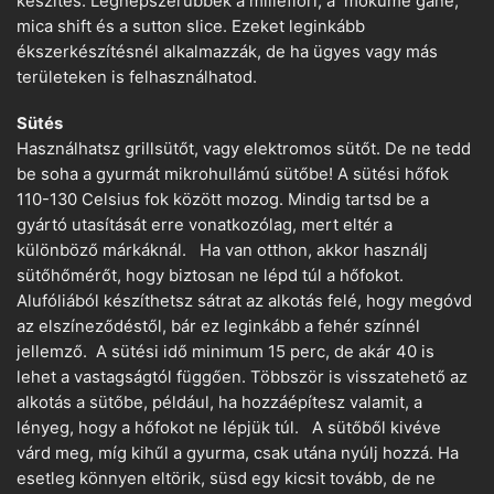
készítés. Legnépszerűbbek a millefiori, a mokume gane,
mica shift és a sutton slice. Ezeket leginkább
ékszerkészítésnél alkalmazzák, de ha ügyes vagy más
területeken is felhasználhatod.
Sütés
Használhatsz grillsütőt, vagy elektromos sütőt. De ne tedd
be soha a gyurmát mikrohullámú sütőbe! A sütési hőfok
110-130 Celsius fok között mozog. Mindig tartsd be a
gyártó utasítását erre vonatkozólag, mert eltér a
különböző márkáknál. Ha van otthon, akkor használj
sütőhőmérőt, hogy biztosan ne lépd túl a hőfokot.
Alufóliából készíthetsz sátrat az alkotás felé, hogy megóvd
az elszíneződéstől, bár ez leginkább a fehér színnél
jellemző. A sütési idő minimum 15 perc, de akár 40 is
lehet a vastagságtól függően. Többször is visszatehető az
alkotás a sütőbe, például, ha hozzáépítesz valamit, a
lényeg, hogy a hőfokot ne lépjük túl. A sütőből kivéve
várd meg, míg kihűl a gyurma, csak utána nyúlj hozzá. Ha
esetleg könnyen eltörik, süsd egy kicsit tovább, de ne