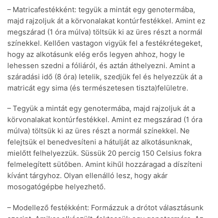
– Matricafestékként: tegyük a mintát egy genotermába,
majd rajzoljuk át a körvonalakat kontúrfestékkel. Amint ez
megszárad (1 óra múlva) töltsük ki az üres részt a normál
színekkel. Kellően vastagon vigyük fel a festékrétegeket,
hogy az alkotásunk elég erős legyen ahhoz, hogy le
lehessen szedni a fóliáról, és aztán áthelyezni. Amint a
száradási idő (8 óra) letelik, szedjük fel és helyezzük át a
matricát egy sima (és természetesen tiszta)felületre.
– Tegyük a mintát egy genotermába, majd rajzoljuk át a
körvonalakat kontúrfestékkel. Amint ez megszárad (1 óra
múlva) töltsük ki az üres részt a normál színekkel. Ne
felejtsük el benedvesíteni a hátulját az alkotásunknak,
mielőtt felhelyezzük. Süssük 20 percig 150 Celsius fokra
felmelegített sütőben. Amint kihűl hozzáragad a díszíteni
kívánt tárgyhoz. Olyan ellenálló lesz, hogy akár
mosogatógépbe helyezhető.
– Modellező festékként: Formázzuk a drótot választásunk