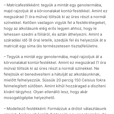
– Matricafestékként: tegyük a mintát egy genotermába,
majd rajzoljuk át a körvonalakat kontúrfestékkel. Amint ez
megszárad (1 óra múlva) töltsük ki az üres részt a normál
színekkel. Kellően vastagon vigyük fel a festékrétegeket,
hogy az alkotásunk elég erős legyen ahhoz, hogy le
lehessen szedni a fóliáról, és aztán áthelyezni. Amint a
száradási idő (8 óra) letelik, szedjük fel és helyezzük át a
matricát egy sima (és természetesen tiszta)felületre.
– Tegyük a mintát egy genotermába, majd rajzoljuk át a
körvonalakat kontúrfestékkel. Amint ez megszárad (1 óra
múlva) töltsük ki az üres részt a normál színekkel. Ne
felejtsük el benedvesíteni a hátulját az alkotásunknak,
mielőtt felhelyezzük. Süssük 20 percig 150 Celsius fokra
felmelegített sütőben. Amint kihűl hozzáragad a díszíteni
kívánt tárgyhoz. Olyan ellenálló lesz, hogy akár
mosogatógépbe helyezhető.
– Modellező festékként: Formázzuk a drótot választásunk