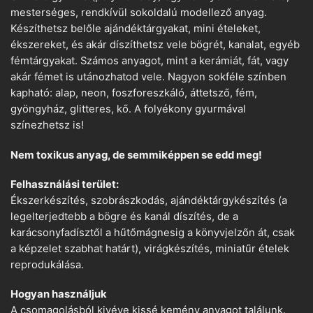
mesterséges, rendkívül sokoldalú modellező anyag.
Készíthetsz belőle ajándéktárgyakat, mini ételeket,
ékszereket, és akár díszíthetsz vele bögrét, kanalat, egyéb
fémtárgyakat. Számos anyagot, mint a kerámiát, fát, vagy
akár fémet is utánozhatod vele. Nagyon sokféle színben
kapható: alap, neon, foszforeszkáló, áttetsző, fém,
gyöngyház, glitteres, kő. A folyékony gyurmával
színezhetsz is!
Nem toxikus anyag, de semmiképpen se edd meg!
Felhasználási terület:
Ékszerkészítés, szobrászkodás, ajándéktárgykészítés (a
legelterjedtebb a bögre és kanál díszítés, de a
karácsonyfadísztől a hűtőmágnesig a könyvjelzőn át, csak
a képzelet szabhat határt), virágkészítés, miniatűr ételek
reprodukálása.
Hogyan használjuk
A csomagolásból kivéve kissé kemény anyagot találunk.