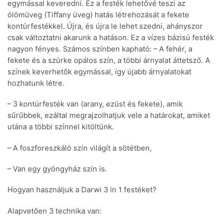
egymással keveredni. Ez a festék lehetővé teszi az
ólömüveg (Tiffany üveg) hatás létrehozását a fekete
kontúrfestékkel. Újra, és újra le lehet szedni, ahányszor
csak változtatni akarunk a hatáson. Ez a vízes bázisú festék
nagyon fényes. Számos színben kapható: – A fehér, a
fekete és a szürke opálos szín, a többi árnyalat áttetsző. A
színek keverhetők egymással, így újabb árnyalatokat
hozhatunk létre.
– 3 kontúrfesték van (arany, ezüst és fekete), amik
sűrűbbek, ezáltal megrajzolhatjuk vele a határokat, amiket
utána a többi színnel kitöltünk.
– A foszforeszkáló szín világít a sötétben,
– Van egy gyöngyház szín is.
Hogyan használjuk a Darwi 3 in 1 festéket?
Alapvetően 3 technika van: