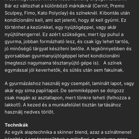
Bár ez változhat a különböző márkáknál (Cernit, Premo
Sculpey, Fimo, Kato Polyclay) és színeknél. Kibontás után
kondícionálni kell, ami azt jelenti, hogy át kell gyúrni. Ez
történhet a kezünkkel, egy nyújtógéppel, vagy akár
nyújtóhengerrel. Ez azért szükséges, mert így puhul a
gyurma, jobban formázható lesz, és csak így lehet tartós,
jó minőségű tárgyat készíteni belőle. A legkönnyebben és
gyorsabban gyurmanyújtógéppel lehet kondicionálni
(megteszi nagymama tésztanyújtó gépe is). A színek
egymással jól keverhetők, és sütés után sem fakulnak.
A gyurmázáshoz használj egy csempét, laminált lapot, vagy
akár egy sima papírlapot. De semmiképpen se dolgozz
csak magán az asztallapon, mert tönkre teheti (felhozza a
lakkot!). A kezed és a munkafelület tisztán tartásához
használj nedves törlőt.
Technikák
Az egyik alaptechnika a skinner blend, azaz a színátmenet