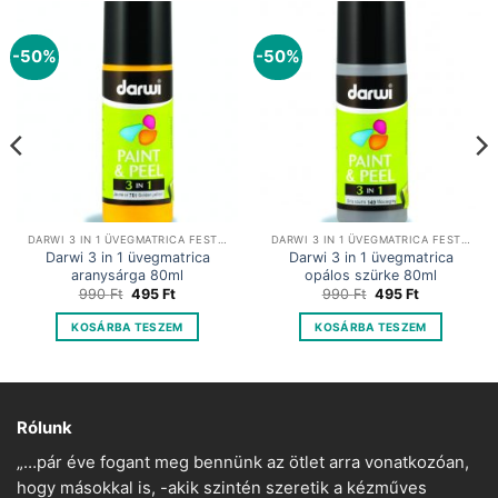
-50%
-50%
DARWI 3 IN 1 ÜVEGMATRICA FESTÉK
DARWI 3 IN 1 ÜVEGMATRICA FESTÉK
Darwi 3 in 1 üvegmatrica
Darwi 3 in 1 üvegmatrica
aranysárga 80ml
opálos szürke 80ml
Original
Current
Original
Current
990
Ft
495
Ft
990
Ft
495
Ft
price
price
price
price
was:
is:
was:
is:
KOSÁRBA TESZEM
KOSÁRBA TESZEM
990 Ft.
495 Ft.
990 Ft.
495 Ft.
Rólunk
„…pár éve fogant meg bennünk az ötlet arra vonatkozóan,
hogy másokkal is, -akik szintén szeretik a kézműves