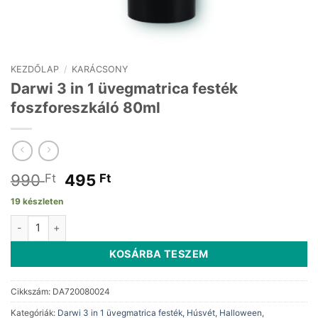
KEZDŐLAP
/
KARÁCSONY
Darwi 3 in 1 üvegmatrica festék
foszforeszkáló 80ml
Original
Current
990
495
Ft
Ft
price
price
19 készleten
was:
is:
Darwi 3 in 1 üvegmatrica festék foszforeszkáló 80ml mennyiség
990 Ft.
495 Ft.
KOSÁRBA TESZEM
Cikkszám:
DA720080024
Kategóriák:
Darwi 3 in 1 üvegmatrica festék
,
Húsvét
,
Halloween
,