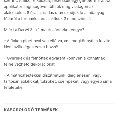
szerint. Amikor elkészült, fektessük egy genotermára. Az
applikátor segítségével töltsük meg vastagon az
alakzatokat. 8 óra száradás után szedjük le a műanyag
fóliáról a formánkat és alakítsuk 3 dimenzióssá.
Miért a Darwi 3 in 1 matricafestéket vegye?
– A flakon pipettával van ellátva, ami megkönnyíti a felvitelt.
Nem szükséges ecset hozzá!
– Gyerekek és felnőttek egyaránt könnyen alkothatnak
felhelyezhető dekorációkat.
– A matricafestékkel díszíthetünk ideiglenesen, vagy
tartósan ablakokat, tükröket, csempéket, vagy egyéb sima
felületeke
KAPCSOLÓDÓ TERMÉKEK