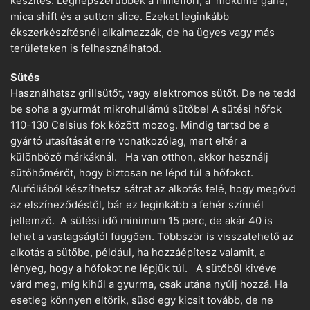
készítés. Legnépszerűbbek a millefiori, a mokume gane,
mica shift és a sutton slice. Ezeket leginkább
ékszerkészítésnél alkalmazzák, de ha ügyes vagy más
területeken is felhasználhatod.
Sütés
Használhatsz grillsütőt, vagy elektromos sütőt. De ne tedd
be soha a gyurmát mikrohullámú sütőbe! A sütési hőfok
110-130 Celsius fok között mozog. Mindig tartsd be a
gyártó utasítását erre vonatkozólag, mert eltér a
különböző márkáknál. Ha van otthon, akkor használj
sütőhőmérőt, hogy biztosan ne lépd túl a hőfokot.
Alufóliából készíthetsz sátrat az alkotás felé, hogy megóvd
az elszíneződéstől, bár ez leginkább a fehér színnél
jellemző. A sütési idő minimum 15 perc, de akár 40 is
lehet a vastagságtól függően. Többször is visszatehető az
alkotás a sütőbe, például, ha hozzáépítesz valamit, a
lényeg, hogy a hőfokot ne lépjük túl. A sütőből kivéve
várd meg, míg kihűl a gyurma, csak utána nyúlj hozzá. Ha
esetleg könnyen eltörik, süsd egy kicsit tovább, de ne