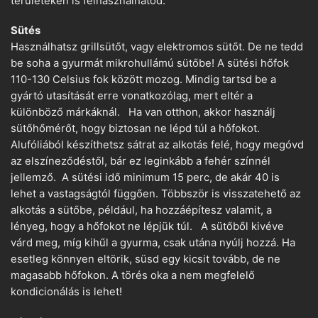
területeken is felhasználhatod.
Sütés
Használhatsz grillsütőt, vagy elektromos sütőt. De ne tedd
be soha a gyurmát mikrohullámú sütőbe! A sütési hőfok
110-130 Celsius fok között mozog. Mindig tartsd be a
gyártó utasítását erre vonatkozólag, mert eltér a
különböző márkáknál. Ha van otthon, akkor használj
sütőhőmérőt, hogy biztosan ne lépd túl a hőfokot.
Alufóliából készíthetsz sátrat az alkotás felé, hogy megóvd
az elszíneződéstől, bár ez leginkább a fehér színnél
jellemző. A sütési idő minimum 15 perc, de akár 40 is
lehet a vastagságtól függően. Többször is visszatehető az
alkotás a sütőbe, például, ha hozzáépítesz valamit, a
lényeg, hogy a hőfokot ne lépjük túl. A sütőből kivéve
várd meg, míg kihűl a gyurma, csak utána nyúlj hozzá. Ha
esetleg könnyen eltörik, süsd egy kicsit tovább, de ne
magasabb hőfokon. A törés oka a nem megfelelő
kondicionálás is lehet!