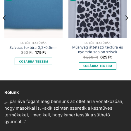
EGYÉB TEXTÚRÁK
EGYÉB TEXTÚRÁK
Műanyag áttetsző textúra és
Szivacs textúra 0,2-0,5mm
nyomda sablon szívek
Original
Current
350
Ft
175
Ft
price
price
Original
Current
1 250
Ft
625
Ft
was:
is:
price
price
KOSÁRBA TESZEM
350 Ft.
175 Ft.
was:
is:
KOSÁRBA TESZEM
1
625 Ft.
250 Ft.
Rólunk
„…pár éve fogant meg bennünk az ötlet arra vonatkozóan,
hogy másokkal is, -akik szintén szeretik a kézműves
termékeket,- meg kell, hogy ismertessük a süthető
gyurmát…”