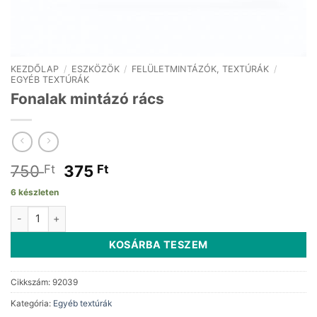
KEZDŐLAP
/
ESZKÖZÖK
/
FELÜLETMINTÁZÓK, TEXTÚRÁK
/
EGYÉB TEXTÚRÁK
Fonalak mintázó rács
Original
Current
750
375
Ft
Ft
price
price
6 készleten
was:
is:
Fonalak mintázó rács mennyiség
750 Ft.
375 Ft.
KOSÁRBA TESZEM
Cikkszám:
92039
Kategória:
Egyéb textúrák