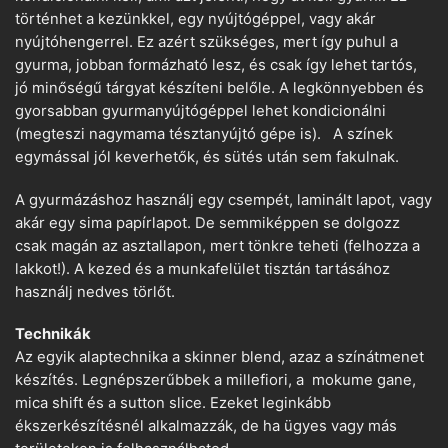
történhet a kezünkkel, egy nyújtógéppel, vagy akár
nyújtóhengerrel. Ez azért szükséges, mert így puhul a
gyurma, jobban formázható lesz, és csak így lehet tartós,
jó minőségű tárgyat készíteni belőle. A legkönnyebben és
gyorsabban gyurmanyújtógéppel lehet kondicionálni
(megteszi nagymama tésztanyújtó gépe is). A színek
egymással jól keverhetők, és sütés után sem fakulnak.
A gyurmázáshoz használj egy csempét, laminált lapot, vagy
akár egy sima papírlapot. De semmiképpen se dolgozz
csak magán az asztallapon, mert tönkre teheti (felhozza a
lakkot!). A kezed és a munkafelület tisztán tartásához
használj nedves törlőt.
Technikák
Az egyik alaptechnika a skinner blend, azaz a színátmenet
készítés. Legnépszerűbbek a millefiori, a mokume gane,
mica shift és a sutton slice. Ezeket leginkább
ékszerkészítésnél alkalmazzák, de ha ügyes vagy más