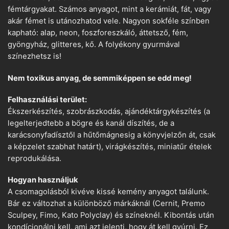
fémtárgyakat. Számos anyagot, mint a kerámiát, fát, vagy
akár fémet is utánozhatod vele. Nagyon sokféle színben
kapható: alap, neon, foszforeszkáló, áttetsző, fém,
gyöngyház, glitteres, kő. A folyékony gyurmával
színezhetsz is!
Nem toxikus anyag, de semmiképpen se edd meg!
Felhasználási terület:
Ékszerkészítés, szobrászkodás, ajándéktárgykészítés (a
legelterjedtebb a bögre és kanál díszítés, de a
karácsonyfadísztől a hűtőmágnesig a könyvjelzőn át, csak
a képzelet szabhat határt), virágkészítés, miniatűr ételek
reprodukálása.
Hogyan használjuk
A csomagolásból kivéve kissé kemény anyagot találunk.
Bár ez változhat a különböző márkáknál (Cernit, Premo
Sculpey, Fimo, Kato Polyclay) és színeknél. Kibontás után
kondícionálni kell, ami azt jelenti, hogy át kell gyúrni. Ez