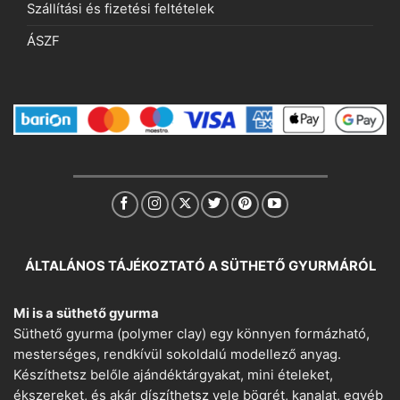
Szállítási és fizetési feltételek
ÁSZF
ÁLTALÁNOS TÁJÉKOZTATÓ A SÜTHETŐ GYURMÁRÓL
Mi is a süthető gyurma
Süthető gyurma (polymer clay) egy könnyen formázható,
mesterséges, rendkívül sokoldalú modellező anyag.
Készíthetsz belőle ajándéktárgyakat, mini ételeket,
ékszereket, és akár díszíthetsz vele bögrét, kanalat, egyéb