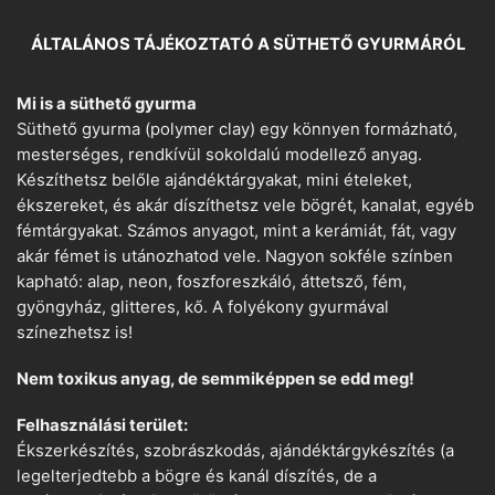
ÁLTALÁNOS TÁJÉKOZTATÓ A SÜTHETŐ GYURMÁRÓL
Mi is a süthető gyurma
Süthető gyurma (polymer clay) egy könnyen formázható,
mesterséges, rendkívül sokoldalú modellező anyag.
Készíthetsz belőle ajándéktárgyakat, mini ételeket,
ékszereket, és akár díszíthetsz vele bögrét, kanalat, egyéb
fémtárgyakat. Számos anyagot, mint a kerámiát, fát, vagy
akár fémet is utánozhatod vele. Nagyon sokféle színben
kapható: alap, neon, foszforeszkáló, áttetsző, fém,
gyöngyház, glitteres, kő. A folyékony gyurmával
színezhetsz is!
Nem toxikus anyag, de semmiképpen se edd meg!
Felhasználási terület:
Ékszerkészítés, szobrászkodás, ajándéktárgykészítés (a
legelterjedtebb a bögre és kanál díszítés, de a