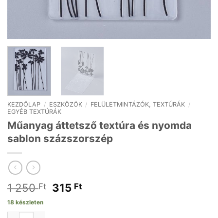
KEZDŐLAP
/
ESZKÖZÖK
/
FELÜLETMINTÁZÓK, TEXTÚRÁK
/
EGYÉB TEXTÚRÁK
Műanyag áttetsző textúra és nyomda
sablon százszorszép
Original
Current
1 250
315
Ft
Ft
price
price
18 készleten
was:
is:
Műanyag áttetsző textúra és nyomda sablon százszorszép menny