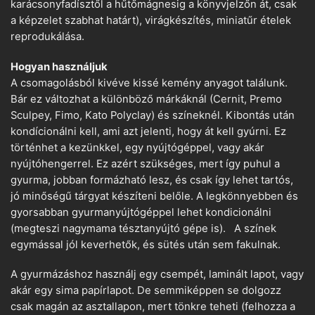
karácsonyfadísztől a hűtőmágnesig a könyvjelzőn át, csak
a képzelet szabhat határt), virágkészítés, miniatűr ételek
reprodukálása.
Hogyan használjuk
A csomagolásból kivéve kissé kemény anyagot találunk.
Bár ez változhat a különböző márkáknál (Cernit, Premo
Sculpey, Fimo, Kato Polyclay) és színeknél. Kibontás után
kondícionálni kell, ami azt jelenti, hogy át kell gyúrni. Ez
történhet a kezünkkel, egy nyújtógéppel, vagy akár
nyújtóhengerrel. Ez azért szükséges, mert így puhul a
gyurma, jobban formázható lesz, és csak így lehet tartós,
jó minőségű tárgyat készíteni belőle. A legkönnyebben és
gyorsabban gyurmanyújtógéppel lehet kondicionálni
(megteszi nagymama tésztanyújtó gépe is). A színek
egymással jól keverhetők, és sütés után sem fakulnak.
A gyurmázáshoz használj egy csempét, laminált lapot, vagy
akár egy sima papírlapot. De semmiképpen se dolgozz
csak magán az asztallapon, mert tönkre teheti (felhozza a