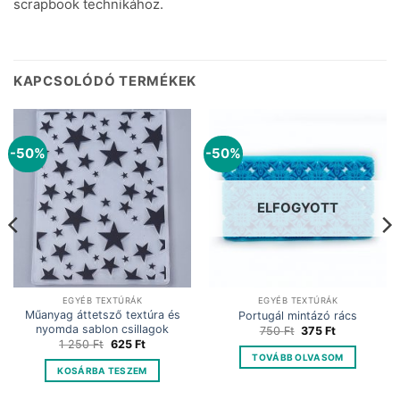
scrapbook technikához.
KAPCSOLÓDÓ TERMÉKEK
-50%
-50%
ELFOGYOTT
EGYÉB TEXTÚRÁK
EGYÉB TEXTÚRÁK
Műanyag áttetsző textúra és
Portugál mintázó rács
nyomda sablon csillagok
Original
Current
750
Ft
375
Ft
price
price
Original
Current
1 250
Ft
625
Ft
was:
is:
price
price
TOVÁBB OLVASOM
750 Ft.
375 Ft.
was:
is:
KOSÁRBA TESZEM
1
625 Ft.
250 Ft.