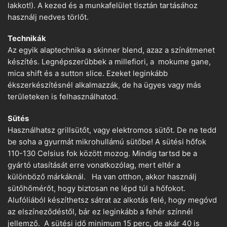
lakkot!). A kezed és a munkafelület tisztán tartásához
használj nedves törlőt.
Technikák
Az egyik alaptechnika a skinner blend, azaz a színátmenet
készítés. Legnépszerűbbek a millefiori, a mokume gane,
mica shift és a sutton slice. Ezeket leginkább
ékszerkészítésnél alkalmazzák, de ha ügyes vagy más
területeken is felhasználhatod.
Sütés
Használhatsz grillsütőt, vagy elektromos sütőt. De ne tedd
be soha a gyurmát mikrohullámú sütőbe! A sütési hőfok
110-130 Celsius fok között mozog. Mindig tartsd be a
gyártó utasítását erre vonatkozólag, mert eltér a
különböző márkáknál. Ha van otthon, akkor használj
sütőhőmérőt, hogy biztosan ne lépd túl a hőfokot.
Alufóliából készíthetsz sátrat az alkotás felé, hogy megóvd
az elszíneződéstől, bár ez leginkább a fehér színnél
jellemző. A sütési idő minimum 15 perc, de akár 40 is