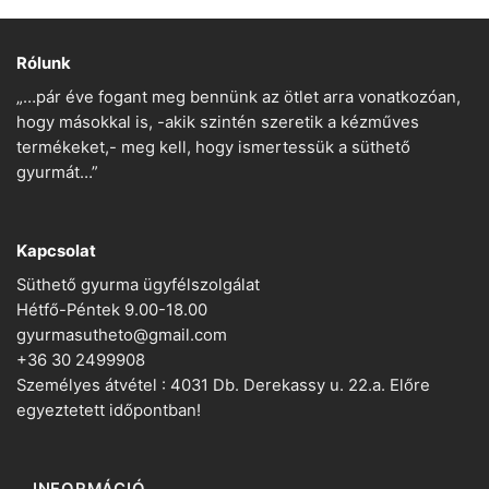
Rólunk
„…pár éve fogant meg bennünk az ötlet arra vonatkozóan,
hogy másokkal is, -akik szintén szeretik a kézműves
termékeket,- meg kell, hogy ismertessük a süthető
gyurmát…”
Kapcsolat
Süthető gyurma ügyfélszolgálat
Hétfő-Péntek 9.00-18.00
gyurmasutheto@gmail.com
+36 30 2499908
Személyes átvétel : 4031 Db. Derekassy u. 22.a. Előre
egyeztetett időpontban!