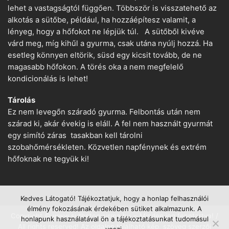
lehet a vastagságtól függően. Többször is visszatehető az
alkotás a sütőbe, például, ha hozzáépítesz valamit, a
lényeg, hogy a hőfokot ne lépjük túl. A sütőből kivéve
várd meg, míg kihűl a gyurma, csak utána nyúlj hozzá. Ha
esetleg könnyen eltörik, süsd egy kicsit tovább, de ne
magasabb hőfokon. A törés oka a nem megfelelő
kondicionálás is lehet!
Tárolás
Ez nem levegőn száradó gyurma. Felbontás után nem
szárad ki, akár évekig is eláll. A fel nem használt gyurmát
egy simító záras tasakban kell tárolni
szobahőmérsékleten. Közvetlen napfénynek és extrém
hőfoknak ne tegyük ki!
Kedves Látogató! Tájékoztatjuk, hogy a honlap felhasználói
élmény fokozásának érdekében sütiket alkalmazunk. A
Copyright © www.suthetogyurma.hu − Minden jog fenntartva! /
honlapunk használatával ön a tájékoztatásunkat tudomásul
All rights reserved! Az oldalon található kép, szöveg szerzői
veszi.