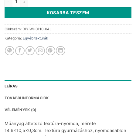
1
315 Ft.
250 Ft.
KOSÁRBA TESZEM
Cikkszám:
DIY-WH0110-04L
Kategória:
Egyéb textúrák
LEÍRÁS
TOVÁBBI INFORMÁCIÓK
VÉLEMÉNYEK (0)
Műanyag áttetsző textúra-nyomda, mérete
14,6×10,5×0,3cm. Textúra gyurmázáshoz, nyomdasablon