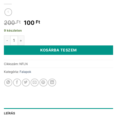
Original
Current
200
100
Ft
Ft
price
price
9 készleten
was:
is:
Natúr falap négyzet 8x8cm mennyiség
200 Ft.
100 Ft.
KOSÁRBA TESZEM
Cikkszám:
NFLN
Kategória:
Falapok
LEÍRÁS