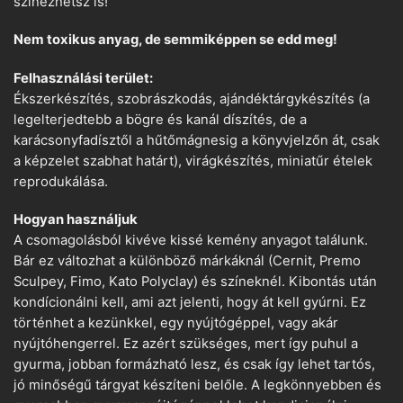
színezhetsz is!
Nem toxikus anyag, de semmiképpen se edd meg!
Felhasználási terület:
Ékszerkészítés, szobrászkodás, ajándéktárgykészítés (a
legelterjedtebb a bögre és kanál díszítés, de a
karácsonyfadísztől a hűtőmágnesig a könyvjelzőn át, csak
a képzelet szabhat határt), virágkészítés, miniatűr ételek
reprodukálása.
Hogyan használjuk
A csomagolásból kivéve kissé kemény anyagot találunk.
Bár ez változhat a különböző márkáknál (Cernit, Premo
Sculpey, Fimo, Kato Polyclay) és színeknél. Kibontás után
kondícionálni kell, ami azt jelenti, hogy át kell gyúrni. Ez
történhet a kezünkkel, egy nyújtógéppel, vagy akár
nyújtóhengerrel. Ez azért szükséges, mert így puhul a
gyurma, jobban formázható lesz, és csak így lehet tartós,
jó minőségű tárgyat készíteni belőle. A legkönnyebben és