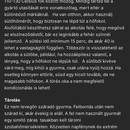
110-130 Celsius fok között mozog. Mindig tartsd be a
gyártó utasítását erre vonatkozólag, mert eltér a
különböző márkáknál. Ha van otthon, akkor használj
sütőhőmérőt, hogy biztosan ne lépd túl a hőfokot.
Alufóliából készíthetsz sátrat az alkotás felé, hogy megóvd
az elszíneződéstől, bár ez leginkább a fehér színnél
jellemző. A sütési idő minimum 15 perc, de akár 40 is
lehet a vastagságtól függően. Többször is visszatehető az
alkotás a sütőbe, például, ha hozzáépítesz valamit, a
lényeg, hogy a hőfokot ne lépjük túl. A sütőből kivéve
várd meg, míg kihűl a gyurma, csak utána nyúlj hozzá. Ha
esetleg könnyen eltörik, süsd egy kicsit tovább, de ne
magasabb hőfokon. A törés oka a nem megfelelő
kondicionálás is lehet!
Tárolás
Ez nem levegőn száradó gyurma. Felbontás után nem
szárad ki, akár évekig is eláll. A fel nem használt gyurmát
egy simító záras tasakban kell tárolni
szobahőmérsékleten. Közvetlen napfénynek és extrém