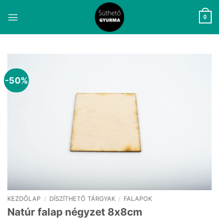
Skip
to
0
content
-50%
KEZDŐLAP
/
DÍSZÍTHETŐ TÁRGYAK
/
FALAPOK
Natúr falap négyzet 8x8cm