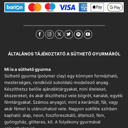
ÁLTALÁNOS TÁJÉKOZTATÓ A SÜTHETŐ GYURMÁRÓL
Mi is a süthető gyurma
Süthető gyurma (polymer clay) egy könnyen formázható,
mesterséges, rendkívül sokoldalú modellező anyag.
Készíthetsz belőle ajándéktárgyakat, mini ételeket,
ékszereket, és akár díszíthetsz vele bögrét, kanalat, egyéb
fémtárgyakat. Számos anyagot, mint a kerámiát, fát, vagy
akár fémet is utánozhatod vele. Nagyon sokféle színben
kapható: alap, neon, foszforeszkáló, áttetsző, fém,
gyöngyház, glitteres, kő. A folyékony gyurmával