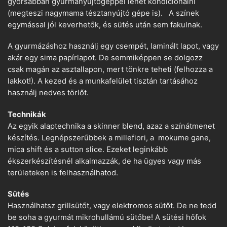
gyorsabban gyurmanyújtógéppel lehet kondicionálni
(megteszi nagymama tésztanyújtó gépe is). A színek
egymással jól keverhetők, és sütés után sem fakulnak.
A gyurmázáshoz használj egy csempét, laminált lapot, vagy
akár egy sima papírlapot. De semmiképpen se dolgozz
csak magán az asztallapon, mert tönkre teheti (felhozza a
lakkot!). A kezed és a munkafelület tisztán tartásához
használj nedves törlőt.
Technikák
Az egyik alaptechnika a skinner blend, azaz a színátmenet
készítés. Legnépszerűbbek a millefiori, a mokume gane,
mica shift és a sutton slice. Ezeket leginkább
ékszerkészítésnél alkalmazzák, de ha ügyes vagy más
területeken is felhasználhatod.
Sütés
Használhatsz grillsütőt, vagy elektromos sütőt. De ne tedd
be soha a gyurmát mikrohullámú sütőbe! A sütési hőfok