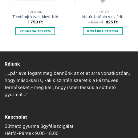
FALAPOK
ESKÜVŐ
Tündérajtó íves kicsi 1db
Natúr fatábla szív 1db
Original
Current
1 750
Ft
1 650
Ft
825
Ft
price
price
was:
is:
KOSÁRBA TESZEM
KOSÁRBA TESZEM
1
825 Ft.
650 Ft.
Rólunk
„…pár éve fogant meg bennünk az ötlet arra vonatkozóan,
hogy másokkal is, -akik szintén szeretik a kézműves
termékeket,- meg kell, hogy ismertessük a süthető
gyurmát…”
Kapcsolat
Süthető gyurma ügyfélszolgálat
Hétfő-Péntek 9.00-18.00