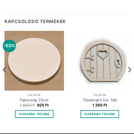
KAPCSOLÓDÓ TERMÉKEK
-50%
FALAPOK
FALAPOK
Fakorong 20cm
Tündérajtó kör 1db
Original
Current
1 650
Ft
825
Ft
1 350
Ft
price
price
was:
is:
KOSÁRBA TESZEM
KOSÁRBA TESZEM
1
825 Ft.
650 Ft.