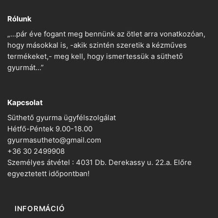
Rólunk
„…pár éve fogant meg bennünk az ötlet arra vonatkozóan,
hogy másokkal is, -akik szintén szeretik a kézműves
termékeket,- meg kell, hogy ismertessük a süthető
gyurmát…”
Kapcsolat
Süthető gyurma ügyfélszolgálat
Hétfő-Péntek 9.00-18.00
gyurmasutheto@gmail.com
+36 30 2499908
Személyes átvétel : 4031 Db. Derekassy u. 22.a. Előre
egyeztetett időpontban!
INFORMÁCIÓ