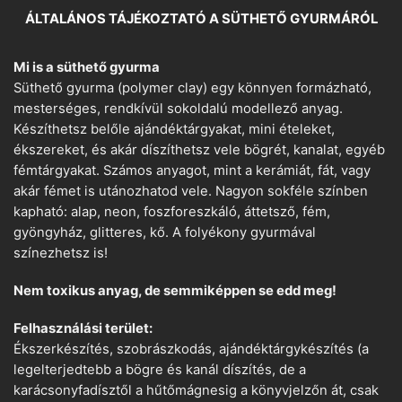
ÁLTALÁNOS TÁJÉKOZTATÓ A SÜTHETŐ GYURMÁRÓL
Mi is a süthető gyurma
Süthető gyurma (polymer clay) egy könnyen formázható,
mesterséges, rendkívül sokoldalú modellező anyag.
Készíthetsz belőle ajándéktárgyakat, mini ételeket,
ékszereket, és akár díszíthetsz vele bögrét, kanalat, egyéb
fémtárgyakat. Számos anyagot, mint a kerámiát, fát, vagy
akár fémet is utánozhatod vele. Nagyon sokféle színben
kapható: alap, neon, foszforeszkáló, áttetsző, fém,
gyöngyház, glitteres, kő. A folyékony gyurmával
színezhetsz is!
Nem toxikus anyag, de semmiképpen se edd meg!
Felhasználási terület:
Ékszerkészítés, szobrászkodás, ajándéktárgykészítés (a
legelterjedtebb a bögre és kanál díszítés, de a
karácsonyfadísztől a hűtőmágnesig a könyvjelzőn át, csak