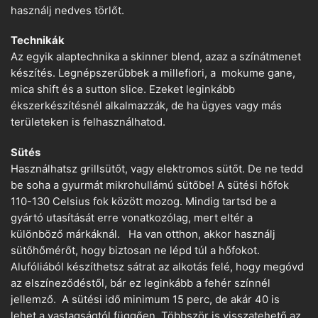
használj nedves törlőt.
Technikák
Az egyik alaptechnika a skinner blend, azaz a színátmenet
készítés. Legnépszerűbbek a millefiori, a mokume gane,
mica shift és a sutton slice. Ezeket leginkább
ékszerkészítésnél alkalmazzák, de ha ügyes vagy más
területeken is felhasználhatod.
Sütés
Használhatsz grillsütőt, vagy elektromos sütőt. De ne tedd
be soha a gyurmát mikrohullámú sütőbe! A sütési hőfok
110-130 Celsius fok között mozog. Mindig tartsd be a
gyártó utasítását erre vonatkozólag, mert eltér a
különböző márkáknál. Ha van otthon, akkor használj
sütőhőmérőt, hogy biztosan ne lépd túl a hőfokot.
Alufóliából készíthetsz sátrat az alkotás felé, hogy megóvd
az elszíneződéstől, bár ez leginkább a fehér színnél
jellemző. A sütési idő minimum 15 perc, de akár 40 is
lehet a vastagságtól függően. Többször is visszatehető az