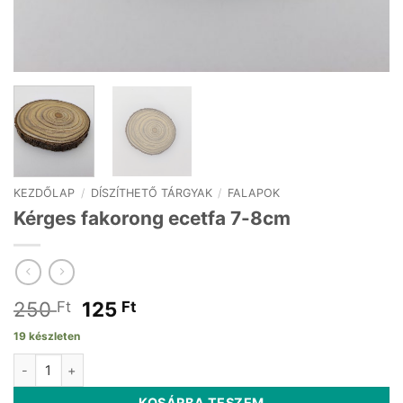
KEZDŐLAP
/
DÍSZÍTHETŐ TÁRGYAK
/
FALAPOK
Kérges fakorong ecetfa 7-8cm
Original
Current
250
125
Ft
Ft
price
price
19 készleten
was:
is:
Kérges fakorong ecetfa 7-8cm mennyiség
250 Ft.
125 Ft.
KOSÁRBA TESZEM