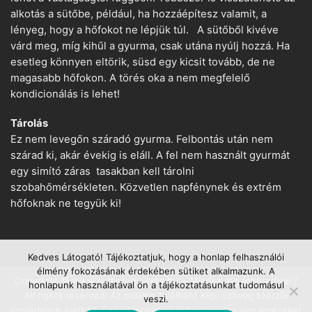
alkotás a sütőbe, például, ha hozzáépítesz valamit, a
lényeg, hogy a hőfokot ne lépjük túl. A sütőből kivéve
várd meg, míg kihűl a gyurma, csak utána nyúlj hozzá. Ha
esetleg könnyen eltörik, süsd egy kicsit tovább, de ne
magasabb hőfokon. A törés oka a nem megfelelő
kondicionálás is lehet!
Tárolás
Ez nem levegőn száradó gyurma. Felbontás után nem
szárad ki, akár évekig is eláll. A fel nem használt gyurmát
egy simító záras tasakban kell tárolni
szobahőmérsékleten. Közvetlen napfénynek és extrém
hőfoknak ne tegyük ki!
Kedves Látogató! Tájékoztatjuk, hogy a honlap felhasználói
élmény fokozásának érdekében sütiket alkalmazunk. A
Copyright © www.suthetogyurma.hu − Minden jog fenntartva! /
honlapunk használatával ön a tájékoztatásunkat tudomásul
All rights reserved! Az oldalon található kép, szöveg szerzői
veszi.
jogvédelem alatt áll. Engedély nélküli felhasználása jogi lépéseket