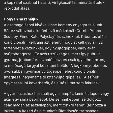
a képzelet szabhat határt), virágkészítés, miniatűr ételek
reprodukálása.
Hogyan használjuk
A csomagolásból kivéve kissé kemény anyagot találunk.
Bár ez változhat a különböző márkáknál (Cernit, Premo
Sculpey, Fimo, Kato Polyclay) és színeknél. Kibontás után
kondícionálni kell, ami azt jelenti, hogy át kell gyúrni. Ez
történhet a kezünkkel, egy nyújtógéppel, vagy akár
nyújtóhengerrel. Ez azért szükséges, mert így puhul a
gyurma, jobban formázható lesz, és csak így lehet tartós,
jó minőségű tárgyat készíteni belőle. A legkönnyebben és
gyorsabban gyurmanyújtógéppel lehet kondicionálni
(megteszi nagymama tésztanyújtó gépe is). A színek
egymással jól keverhetők, és sütés után sem fakulnak.
A gyurmázáshoz használj egy csempét, laminált lapot, vagy
akár egy sima papírlapot. De semmiképpen se dolgozz
csak magán az asztallapon, mert tönkre teheti (felhozza a
lakkot!). A kezed és a munkafelület tisztán tartásához