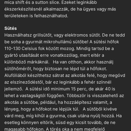
mica shift és a sutton slice. Ezeket leginkább
ékszerkészítésnél alkalmazzák, de ha ügyes vagy más
területeken is felhasználhatod.
Sütés
Használhatsz grillsütőt, vagy elektromos sütőt. De ne tedd
be soha a gyurmát mikrohullámú sütőbe! A sütési hőfok
110-130 Celsius fok között mozog. Mindig tartsd be a
gyártó utasítását erre vonatkozólag, mert eltér a
különböző márkáknál. Ha van otthon, akkor használj
sütőhőmérőt, hogy biztosan ne lépd túl a hőfokot.
Alufóliából készíthetsz sátrat az alkotás felé, hogy megóvd
az elszíneződéstől, bár ez leginkább a fehér színnél
jellemző. A sütési idő minimum 15 perc, de akár 40 is
lehet a vastagságtól függően. Többször is visszatehető az
alkotás a sütőbe, például, ha hozzáépítesz valamit, a
lényeg, hogy a hőfokot ne lépjük túl. A sütőből kivéve
várd meg, míg kihűl a gyurma, csak utána nyúlj hozzá. Ha
esetleg könnyen eltörik, süsd egy kicsit tovább, de ne
magasabb hőfokon. A törés oka a nem megfelelő