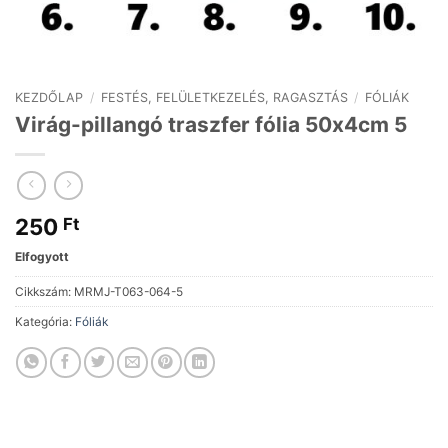
KEZDŐLAP
/
FESTÉS, FELÜLETKEZELÉS, RAGASZTÁS
/
FÓLIÁK
Virág-pillangó traszfer fólia 50x4cm 5
250
Ft
Elfogyott
Cikkszám:
MRMJ-T063-064-5
Kategória:
Fóliák