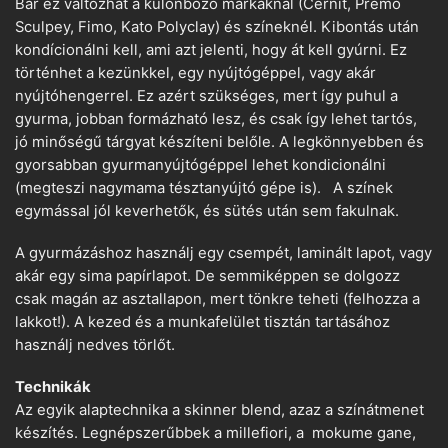
Bár ez változhat a különböző márkáknál (Cernit, Premo
Sculpey, Fimo, Kato Polyclay) és színeknél. Kibontás után
kondícionálni kell, ami azt jelenti, hogy át kell gyúrni. Ez
történhet a kezünkkel, egy nyújtógéppel, vagy akár
nyújtóhengerrel. Ez azért szükséges, mert így puhul a
gyurma, jobban formázható lesz, és csak így lehet tartós,
jó minőségű tárgyat készíteni belőle. A legkönnyebben és
gyorsabban gyurmanyújtógéppel lehet kondicionálni
(megteszi nagymama tésztanyújtó gépe is). A színek
egymással jól keverhetők, és sütés után sem fakulnak.
A gyurmázáshoz használj egy csempét, laminált lapot, vagy
akár egy sima papírlapot. De semmiképpen se dolgozz
csak magán az asztallapon, mert tönkre teheti (felhozza a
lakkot!). A kezed és a munkafelület tisztán tartásához
használj nedves törlőt.
Technikák
Az egyik alaptechnika a skinner blend, azaz a színátmenet
készítés. Legnépszerűbbek a millefiori, a mokume gane,