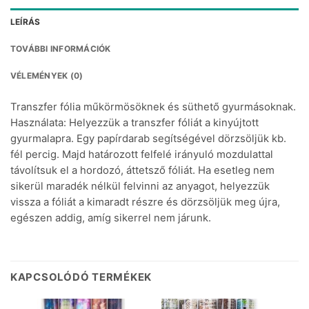
LEÍRÁS
TOVÁBBI INFORMÁCIÓK
VÉLEMÉNYEK (0)
Transzfer fólia műkörmösöknek és süthető gyurmásoknak.
Használata: Helyezzük a transzfer fóliát a kinyújtott
gyurmalapra. Egy papírdarab segítségével dörzsöljük kb.
fél percig. Majd határozott felfelé irányuló mozdulattal
távolítsuk el a hordozó, áttetsző fóliát. Ha esetleg nem
sikerül maradék nélkül felvinni az anyagot, helyezzük
vissza a fóliát a kimaradt részre és dörzsöljük meg újra,
egészen addig, amíg sikerrel nem járunk.
KAPCSOLÓDÓ TERMÉKEK