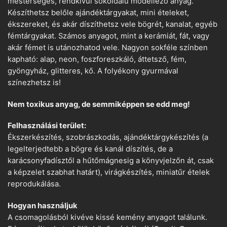
mesterséges, rendkívül sokoldalú modellező anyag.
Készíthetsz belőle ajándéktárgyakat, mini ételeket,
ékszereket, és akár díszíthetsz vele bögrét, kanalat, egyéb
fémtárgyakat. Számos anyagot, mint a kerámiát, fát, vagy
akár fémet is utánozhatod vele. Nagyon sokféle színben
kapható: alap, neon, foszforeszkáló, áttetsző, fém,
gyöngyház, glitteres, kő. A folyékony gyurmával
színezhetsz is!
Nem toxikus anyag, de semmiképpen se edd meg!
Felhasználási terület:
Ékszerkészítés, szobrászkodás, ajándéktárgykészítés (a
legelterjedtebb a bögre és kanál díszítés, de a
karácsonyfadísztől a hűtőmágnesig a könyvjelzőn át, csak
a képzelet szabhat határt), virágkészítés, miniatűr ételek
reprodukálása.
Hogyan használjuk
A csomagolásból kivéve kissé kemény anyagot találunk.