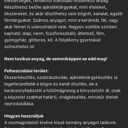
mesterséges, rendkívül sokoldalú modellező anyag.
Készíthetsz belőle ajándéktárgyakat, mini ételeket,
ékszereket, és akár díszíthetsz vele bögrét, kanalat, egyéb
fémtárgyakat. Számos anyagot, mint a kerámiát, fát, vagy
akár fémet is utánozhatod vele. Nagyon sokféle színben
kapható: alap, neon, foszforeszkáló, áttetsző, fém,
gyöngyház, glitteres, kő. A folyékony gyurmával
színezhetsz is!
Nem toxikus anyag, de semmiképpen se edd meg!
Felhasználási terület:
Ékszerkészítés, szobrászkodás, ajándéktárgykészítés (a
legelterjedtebb a bögre és kanál díszítés, de a
karácsonyfadísztől a hűtőmágnesig a könyvjelzőn át, csak
a képzelet szabhat határt), virágkészítés, miniatűr ételek
reprodukálása.
Hogyan használjuk
A csomagolásból kivéve kissé kemény anyagot találunk.