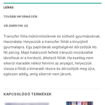
LEÍRÁS
TOVÁBBI INFORMÁCIÓK
VÉLEMÉNYEK (0)
Transzfer fólia műkörmösöknek és süthető gyurmásoknak.
Használata: Helyezzük a transzfer fóliát a kinyújtott
gyurmalapra. Egy papírdarab segítségével dörzsöljük kb.
fél percig. Majd határozott felfelé irányuló mozdulattal
távolítsuk el a hordozó, áttetsző fóliát. Ha esetleg nem
sikerül maradék nélkül felvinni az anyagot, helyezzük
vissza a fóliát a kimaradt részre és dörzsöljük meg újra,
egészen addig, amíg sikerrel nem járunk.
KAPCSOLÓDÓ TERMÉKEK