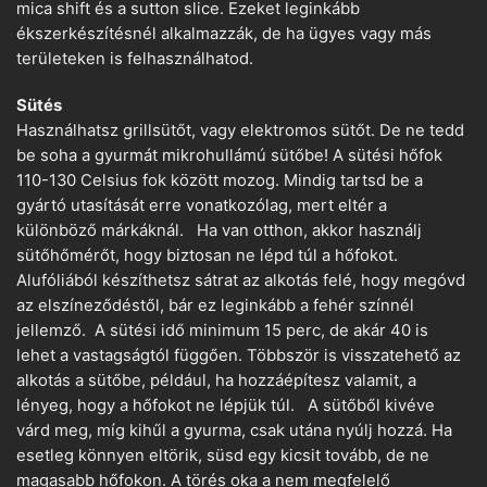
mica shift és a sutton slice. Ezeket leginkább
ékszerkészítésnél alkalmazzák, de ha ügyes vagy más
területeken is felhasználhatod.
Sütés
Használhatsz grillsütőt, vagy elektromos sütőt. De ne tedd
be soha a gyurmát mikrohullámú sütőbe! A sütési hőfok
110-130 Celsius fok között mozog. Mindig tartsd be a
gyártó utasítását erre vonatkozólag, mert eltér a
különböző márkáknál. Ha van otthon, akkor használj
sütőhőmérőt, hogy biztosan ne lépd túl a hőfokot.
Alufóliából készíthetsz sátrat az alkotás felé, hogy megóvd
az elszíneződéstől, bár ez leginkább a fehér színnél
jellemző. A sütési idő minimum 15 perc, de akár 40 is
lehet a vastagságtól függően. Többször is visszatehető az
alkotás a sütőbe, például, ha hozzáépítesz valamit, a
lényeg, hogy a hőfokot ne lépjük túl. A sütőből kivéve
várd meg, míg kihűl a gyurma, csak utána nyúlj hozzá. Ha
esetleg könnyen eltörik, süsd egy kicsit tovább, de ne
magasabb hőfokon. A törés oka a nem megfelelő