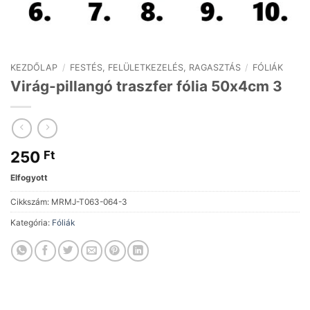
KEZDŐLAP
/
FESTÉS, FELÜLETKEZELÉS, RAGASZTÁS
/
FÓLIÁK
Virág-pillangó traszfer fólia 50x4cm 3
250
Ft
Elfogyott
Cikkszám:
MRMJ-T063-064-3
Kategória:
Fóliák