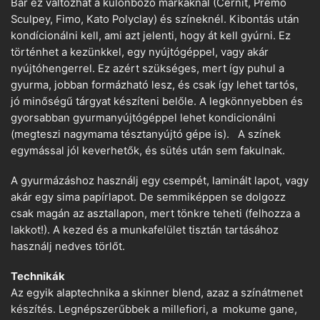
Bár ez változhat a különböző márkáknál (Cernit, Premo
Sculpey, Fimo, Kato Polyclay) és színeknél. Kibontás után
kondícionálni kell, ami azt jelenti, hogy át kell gyúrni. Ez
történhet a kezünkkel, egy nyújtógéppel, vagy akár
nyújtóhengerrel. Ez azért szükséges, mert így puhul a
gyurma, jobban formázható lesz, és csak így lehet tartós,
jó minőségű tárgyat készíteni belőle. A legkönnyebben és
gyorsabban gyurmanyújtógéppel lehet kondicionálni
(megteszi nagymama tésztanyújtó gépe is). A színek
egymással jól keverhetők, és sütés után sem fakulnak.
A gyurmázáshoz használj egy csempét, laminált lapot, vagy
akár egy sima papírlapot. De semmiképpen se dolgozz
csak magán az asztallapon, mert tönkre teheti (felhozza a
lakkot!). A kezed és a munkafelület tisztán tartásához
használj nedves törlőt.
Technikák
Az egyik alaptechnika a skinner blend, azaz a színátmenet
készítés. Legnépszerűbbek a millefiori, a mokume gane,