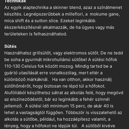
Technikák
Az egyik alaptechnika a skinner blend, azaz a színátmenet
készítés. Legnépszerűbbek a millefiori, a mokume gane,
mica shift és a sutton slice. Ezeket leginkább
ékszerkészítésnél alkalmazzák, de ha ügyes vagy más
területeken is felhasználhatod.
Sütés
Használhatsz grillsütőt, vagy elektromos sütőt. De ne tedd
be soha a gyurmát mikrohullámú sütőbe! A sütési hőfok
110-130 Celsius fok között mozog. Mindig tartsd be a
gyártó utasítását erre vonatkozólag, mert eltér a
különböző márkáknál. Ha van otthon, akkor használj
sütőhőmérőt, hogy biztosan ne lépd túl a hőfokot.
Alufóliából készíthetsz sátrat az alkotás felé, hogy megóvd
az elszíneződéstől, bár ez leginkább a fehér színnél
jellemző. A sütési idő minimum 15 perc, de akár 40 is
lehet a vastagságtól függően. Többször is visszatehető az
alkotás a sütőbe, például, ha hozzáépítesz valamit, a
lényeg, hogy a hőfokot ne lépjük túl. A sütőből kivéve