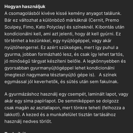
Hogyan használjuk
A csomagolásból kivéve kissé kemény anyagot találunk.
Bár ez változhat a különböző márkáknál (Cernit, Premo
Sculpey, Fimo, Kato Polyclay) és színeknél. Kibontás után
kondícionálni kell, ami azt jelenti, hogy át kell gyúrni. Ez
történhet a kezünkkel, egy nyújtógéppel, vagy akár
nyújtóhengerrel. Ez azért szükséges, mert így puhul a
gyurma, jobban formázható lesz, és csak így lehet tartós,
jó minőségű tárgyat készíteni belőle. A legkönnyebben és
gyorsabban gyurmanyújtógéppel lehet kondicionálni
(megteszi nagymama tésztanyújtó gépe is). A színek
egymással jól keverhetők, és sütés után sem fakulnak.
A gyurmázáshoz használj egy csempét, laminált lapot, vagy
akár egy sima papírlapot. De semmiképpen se dolgozz
csak magán az asztallapon, mert tönkre teheti (felhozza a
lakkot!). A kezed és a munkafelület tisztán tartásához
használj nedves törlőt.