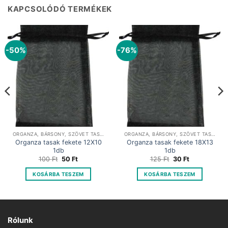
KAPCSOLÓDÓ TERMÉKEK
-50%
-76%
ORGANZA, BÁRSONY, SZÖVET TASAKOK
ORGANZA, BÁRSONY, SZÖVET TASAKOK
Organza tasak fekete 12X10
Organza tasak fekete 18X13
1db
1db
Original
Current
Original
Current
100
Ft
50
Ft
125
Ft
30
Ft
price
price
price
price
was:
is:
was:
is:
KOSÁRBA TESZEM
KOSÁRBA TESZEM
100 Ft.
50 Ft.
125 Ft.
30 Ft.
Rólunk