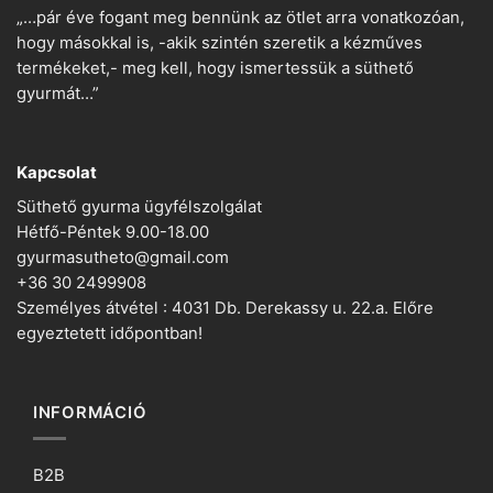
„…pár éve fogant meg bennünk az ötlet arra vonatkozóan,
hogy másokkal is, -akik szintén szeretik a kézműves
termékeket,- meg kell, hogy ismertessük a süthető
gyurmát…”
Kapcsolat
Süthető gyurma ügyfélszolgálat
Hétfő-Péntek 9.00-18.00
gyurmasutheto@gmail.com
+36 30 2499908
Személyes átvétel : 4031 Db. Derekassy u. 22.a. Előre
egyeztetett időpontban!
INFORMÁCIÓ
B2B