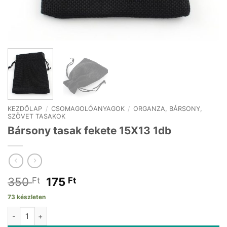
KEZDŐLAP
/
CSOMAGOLÓANYAGOK
/
ORGANZA, BÁRSONY,
SZÖVET TASAKOK
Bársony tasak fekete 15X13 1db
Original
Current
350
175
Ft
Ft
price
price
73 készleten
was:
is:
Bársony tasak fekete 15X13 1db mennyiség
350 Ft.
175 Ft.