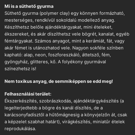
Mi is a süthető gyurma
Süthető gyurma (polymer clay) egy könnyen formázható,
mesterséges, rendkívül sokoldalú modellező anyag.
Készíthetsz belőle ajándéktárgyakat, mini ételeket,
ékszereket, és akár díszíthetsz vele bögrét, kanalat, egyéb
fémtárgyakat. Számos anyagot, mint a kerámiát, fát, vagy
akár fémet is utánozhatod vele. Nagyon sokféle színben
kapható: alap, neon, foszforeszkáló, áttetsző, fém,
gyöngyház, glitteres, kő. A folyékony gyurmával
színezhetsz is!
Nem toxikus anyag, de semmiképpen se edd meg!
Felhasználási terület:
Ékszerkészítés, szobrászkodás, ajándéktárgykészítés (a
legelterjedtebb a bögre és kanál díszítés, de a
karácsonyfadísztől a hűtőmágnesig a könyvjelzőn át, csak
a képzelet szabhat határt), virágkészítés, miniatűr ételek
reprodukálása.