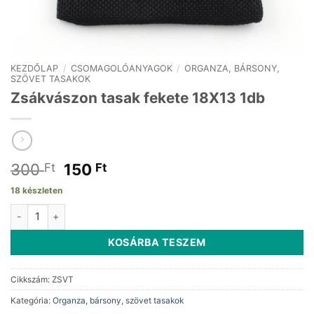
KEZDŐLAP
/
CSOMAGOLÓANYAGOK
/
ORGANZA, BÁRSONY,
SZÖVET TASAKOK
Zsákvászon tasak fekete 18X13 1db
Original
Current
300
150
Ft
Ft
price
price
18 készleten
was:
is:
Zsákvászon tasak fekete 18X13 1db mennyiség
300 Ft.
150 Ft.
KOSÁRBA TESZEM
Cikkszám:
ZSVT
Kategória:
Organza, bársony, szövet tasakok