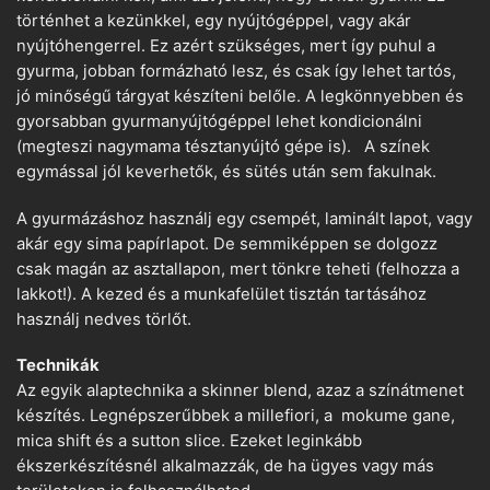
történhet a kezünkkel, egy nyújtógéppel, vagy akár
nyújtóhengerrel. Ez azért szükséges, mert így puhul a
gyurma, jobban formázható lesz, és csak így lehet tartós,
jó minőségű tárgyat készíteni belőle. A legkönnyebben és
gyorsabban gyurmanyújtógéppel lehet kondicionálni
(megteszi nagymama tésztanyújtó gépe is). A színek
egymással jól keverhetők, és sütés után sem fakulnak.
A gyurmázáshoz használj egy csempét, laminált lapot, vagy
akár egy sima papírlapot. De semmiképpen se dolgozz
csak magán az asztallapon, mert tönkre teheti (felhozza a
lakkot!). A kezed és a munkafelület tisztán tartásához
használj nedves törlőt.
Technikák
Az egyik alaptechnika a skinner blend, azaz a színátmenet
készítés. Legnépszerűbbek a millefiori, a mokume gane,
mica shift és a sutton slice. Ezeket leginkább
ékszerkészítésnél alkalmazzák, de ha ügyes vagy más