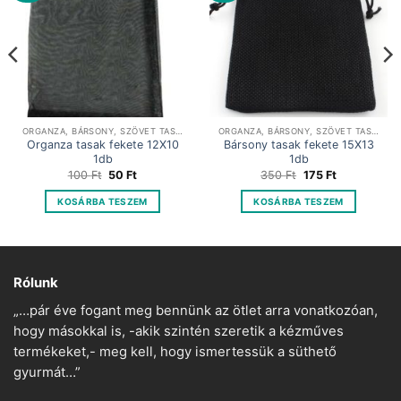
ORGANZA, BÁRSONY, SZÖVET TASAKOK
ORGANZA, BÁRSONY, SZÖVET TASAKOK
Organza tasak fekete 12X10
Bársony tasak fekete 15X13
1db
1db
Original
Current
Original
Current
100
Ft
50
Ft
350
Ft
175
Ft
price
price
price
price
was:
is:
was:
is:
KOSÁRBA TESZEM
KOSÁRBA TESZEM
100 Ft.
50 Ft.
350 Ft.
175 Ft.
Rólunk
„…pár éve fogant meg bennünk az ötlet arra vonatkozóan,
hogy másokkal is, -akik szintén szeretik a kézműves
termékeket,- meg kell, hogy ismertessük a süthető
gyurmát…”