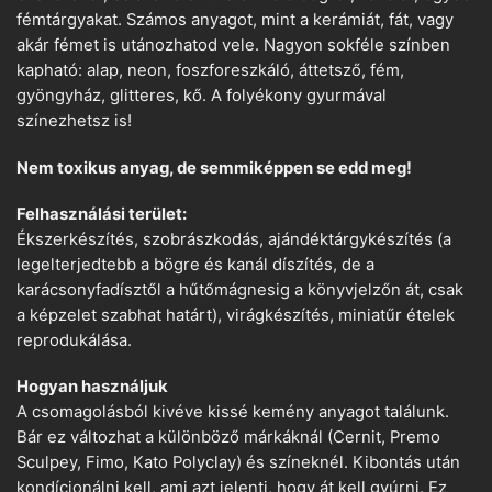
fémtárgyakat. Számos anyagot, mint a kerámiát, fát, vagy
akár fémet is utánozhatod vele. Nagyon sokféle színben
kapható: alap, neon, foszforeszkáló, áttetsző, fém,
gyöngyház, glitteres, kő. A folyékony gyurmával
színezhetsz is!
Nem toxikus anyag, de semmiképpen se edd meg!
Felhasználási terület:
Ékszerkészítés, szobrászkodás, ajándéktárgykészítés (a
legelterjedtebb a bögre és kanál díszítés, de a
karácsonyfadísztől a hűtőmágnesig a könyvjelzőn át, csak
a képzelet szabhat határt), virágkészítés, miniatűr ételek
reprodukálása.
Hogyan használjuk
A csomagolásból kivéve kissé kemény anyagot találunk.
Bár ez változhat a különböző márkáknál (Cernit, Premo
Sculpey, Fimo, Kato Polyclay) és színeknél. Kibontás után
kondícionálni kell, ami azt jelenti, hogy át kell gyúrni. Ez