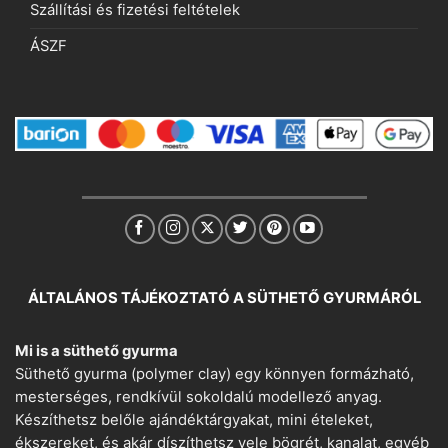
Szállítási és fizetési feltételek
ÁSZF
ÁLTALÁNOS TÁJÉKOZTATÓ A SÜTHETŐ GYURMÁRÓL
Mi is a süthető gyurma
Süthető gyurma (polymer clay) egy könnyen formázható,
mesterséges, rendkívül sokoldalú modellező anyag.
Készíthetsz belőle ajándéktárgyakat, mini ételeket,
ékszereket, és akár díszíthetsz vele bögrét, kanalat, egyéb