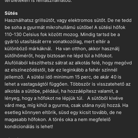
területeken is felhasználhatod.
Sütés
Használhatsz grillsütőt, vagy elektromos sütőt. De ne tedd
be soha a gyurmát mikrohullámú sütőbe! A sütési hőfok
110-130 Celsius fok között mozog. Mindig tartsd be a
gyártó utasítását erre vonatkozólag, mert eltér a
különböző márkáknál. Ha van otthon, akkor használj
sütőhőmérőt, hogy biztosan ne lépd túl a hőfokot.
Alufóliából készíthetsz sátrat az alkotás felé, hogy megóvd
az elszíneződéstől, bár ez leginkább a fehér színnél
jellemző. A sütési idő minimum 15 perc, de akár 40 is
lehet a vastagságtól függően. Többször is visszatehető az
alkotás a sütőbe, például, ha hozzáépítesz valamit, a
lényeg, hogy a hőfokot ne lépjük túl. A sütőből kivéve
várd meg, míg kihűl a gyurma, csak utána nyúlj hozzá. Ha
esetleg könnyen eltörik, süsd egy kicsit tovább, de ne
magasabb hőfokon. A törés oka a nem megfelelő
kondicionálás is lehet!