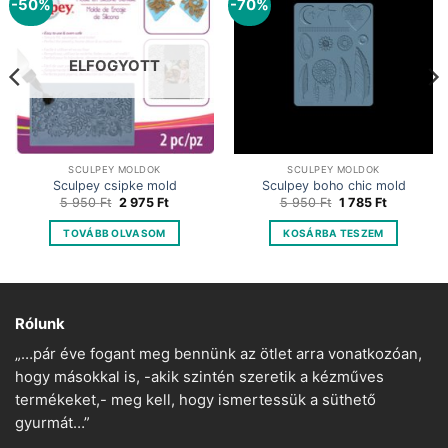
-50%
-70%
ELFOGYOTT
SCULPEY MOLDOK
SCULPEY MOLDOK
Sculpey csipke mold
Sculpey boho chic mold
Original
Current
Original
Current
5 950
Ft
2 975
Ft
5 950
Ft
1 785
Ft
price
price
price
price
was:
is:
was:
is:
TOVÁBB OLVASOM
KOSÁRBA TESZEM
5
2
5
1
950 Ft.
975 Ft.
950 Ft.
785 Ft.
Rólunk
„…pár éve fogant meg bennünk az ötlet arra vonatkozóan,
hogy másokkal is, -akik szintén szeretik a kézműves
termékeket,- meg kell, hogy ismertessük a süthető
gyurmát…”