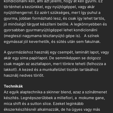
kondícionálni kell, ami azt jelenti, hogy át kell gyúrni. Ez
történhet a kezünkkel, egy nyújtógéppel, vagy akár
nyújtóhengerrel. Ez azért szükséges, mert így puhul a
gyurma, jobban formázható lesz, és csak így lehet tartós,
jó minőségű tárgyat készíteni belőle. A legkönnyebben és
gyorsabban gyurmanyújtógéppel lehet kondicionálni
(megteszi nagymama tésztanyújtó gépe is). A színek
egymással jól keverhetők, és sütés után sem fakulnak.
A gyurmázáshoz használj egy csempét, laminált lapot, vagy
akár egy sima papírlapot. De semmiképpen se dolgozz
csak magán az asztallapon, mert tönkre teheti (felhozza a
lakkot!). A kezed és a munkafelület tisztán tartásához
használj nedves törlőt.
Technikák
Az egyik alaptechnika a skinner blend, azaz a színátmenet
készítés. Legnépszerűbbek a millefiori, a mokume gane,
mica shift és a sutton slice. Ezeket leginkább
ékszerkészítésnél alkalmazzák, de ha ügyes vagy más