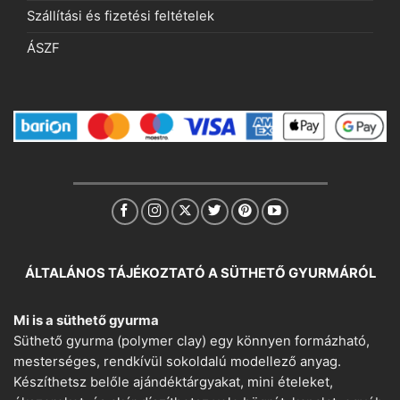
Szállítási és fizetési feltételek
ÁSZF
ÁLTALÁNOS TÁJÉKOZTATÓ A SÜTHETŐ GYURMÁRÓL
Mi is a süthető gyurma
Süthető gyurma (polymer clay) egy könnyen formázható,
mesterséges, rendkívül sokoldalú modellező anyag.
Készíthetsz belőle ajándéktárgyakat, mini ételeket,