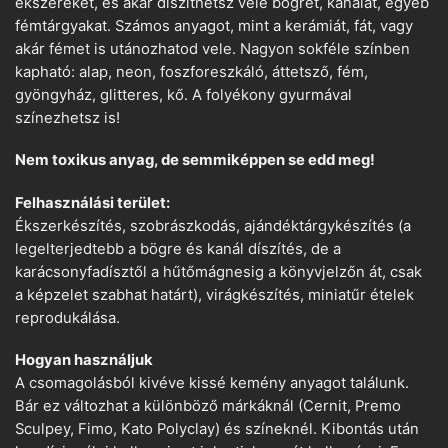
ékszereket, és akár díszíthetsz vele bögrét, kanalat, egyéb
fémtárgyakat. Számos anyagot, mint a kerámiát, fát, vagy
akár fémet is utánozhatod vele. Nagyon sokféle színben
kapható: alap, neon, foszforeszkáló, áttetsző, fém,
gyöngyház, glitteres, kő. A folyékony gyurmával
színezhetsz is!
Nem toxikus anyag, de semmiképpen se edd meg!
Felhasználási terület:
Ékszerkészítés, szobrászkodás, ajándéktárgykészítés (a
legelterjedtebb a bögre és kanál díszítés, de a
karácsonyfadísztől a hűtőmágnesig a könyvjelzőn át, csak
a képzelet szabhat határt), virágkészítés, miniatűr ételek
reprodukálása.
Hogyan használjuk
A csomagolásból kivéve kissé kemény anyagot találunk.
Bár ez változhat a különböző márkáknál (Cernit, Premo
Sculpey, Fimo, Kato Polyclay) és színeknél. Kibontás után