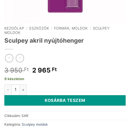
KEZDŐLAP
/
ESZKÖZÖK
/
FORMÁK, MOLDOK
/
SCULPEY
MOLDOK
Sculpey akril nyújtóhenger
Original
Current
3 950
2 965
Ft
Ft
price
price
9 készleten
was:
is:
Sculpey akril nyújtóhenger mennyiség
3
2
950 Ft.
965 Ft.
KOSÁRBA TESZEM
Cikkszám:
SAR
Kategória:
Sculpey moldok