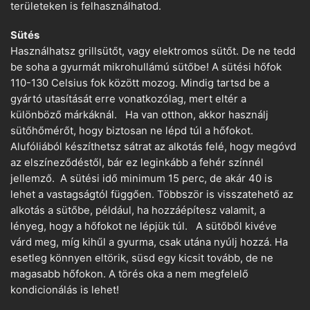
területeken is felhasználhatod.
Sütés
Használhatsz grillsütőt, vagy elektromos sütőt. De ne tedd
be soha a gyurmát mikrohullámú sütőbe! A sütési hőfok
110-130 Celsius fok között mozog. Mindig tartsd be a
gyártó utasítását erre vonatkozólag, mert eltér a
különböző márkáknál. Ha van otthon, akkor használj
sütőhőmérőt, hogy biztosan ne lépd túl a hőfokot.
Alufóliából készíthetsz sátrat az alkotás felé, hogy megóvd
az elszíneződéstől, bár ez leginkább a fehér színnél
jellemző. A sütési idő minimum 15 perc, de akár 40 is
lehet a vastagságtól függően. Többször is visszatehető az
alkotás a sütőbe, például, ha hozzáépítesz valamit, a
lényeg, hogy a hőfokot ne lépjük túl. A sütőből kivéve
várd meg, míg kihűl a gyurma, csak utána nyúlj hozzá. Ha
esetleg könnyen eltörik, süsd egy kicsit tovább, de ne
magasabb hőfokon. A törés oka a nem megfelelő
kondicionálás is lehet!