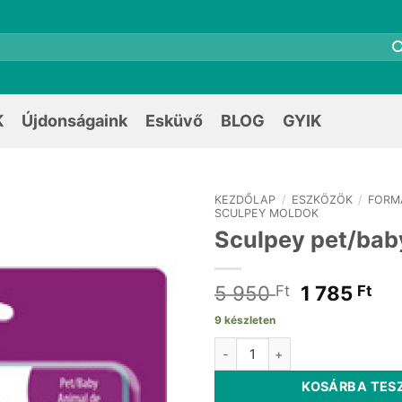
K
Újdonságaink
Esküvő
BLOG
GYIK
KEZDŐLAP
/
ESZKÖZÖK
/
FORM
SCULPEY MOLDOK
Sculpey pet/bab
Original
Cu
5 950
1 785
Ft
Ft
price
pri
9 készleten
was:
is:
Sculpey pet/baby mold mennyi
5
1
950 Ft.
785
KOSÁRBA TES