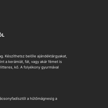
ÓL
. Készíthetsz belőle ajándéktárgyakat,
t a kerámiát, fát, vagy akár fémet is
litteres, kő. A folyékony gyurmával
arácsonyfadísztől a hűtőmágnesig a