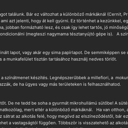
t találunk. Bár ez változhat a különböző márkáknál (Cernit, Pr
 ami azt jelenti, hogy át kell gyúrni. Ez történhet a kezünkkel, 
a, jobban formázható lesz, és csak így lehet tartós, jó minőség
ndicionálni (megteszi nagymama tésztanyújtó gépe is). A szín
nált lapot, vagy akár egy sima papírlapot. De semmiképpen se 
és a munkafelület tisztán tartásához használj nedves törlőt.
 a színátmenet készítés. Legnépszerűbbek a millefiori, a mokume
azzák, de ha ügyes vagy más területeken is felhasználhatod.
ütőt. De ne tedd be soha a gyurmát mikrohullámú sütőbe! A süté
vonatkozólag, mert eltér a különböző márkáknál. Ha van otthon,
sz sátrat az alkotás felé, hogy megóvd az elszíneződéstől, bár e
ehet a vastagságtól függően. Többször is visszatehető az alkotá