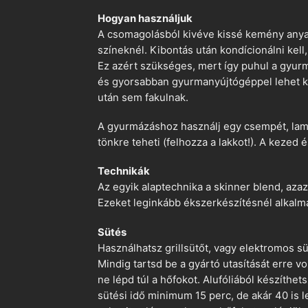
Hogyan használjuk
A csomagolásból kivéve kissé kemény anyago
színeknél. Kibontás után kondícionálni kell,
Ez azért szükséges, mert így puhul a gyurm
és gyorsabban gyurmanyújtógéppel lehet ko
után sem fakulnak.
A gyurmázáshoz használj egy csempét, lami
tönkre teheti (felhozza a lakkot!). A kezed 
Technikák
Az egyik alaptechnika a skinner blend, azaz
Ezeket leginkább ékszerkészítésnél alkalm
Sütés
Használhatsz grillsütőt, vagy elektromos s
Mindig tartsd be a gyártó utasítását erre 
ne lépd túl a hőfokot. Alufóliából készíthet
sütési idő minimum 15 perc, de akár 40 is l