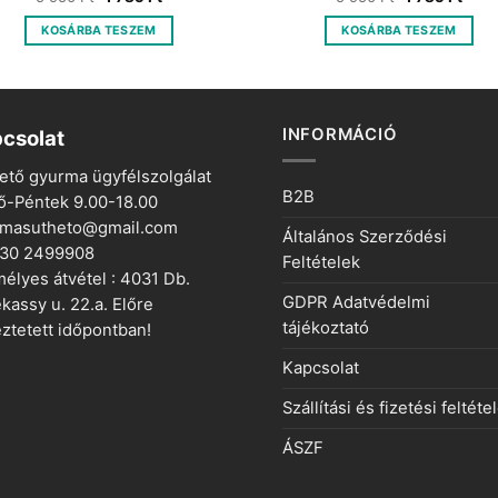
price
price
price
price
was:
is:
was:
is:
KOSÁRBA TESZEM
KOSÁRBA TESZEM
5
1
5
1
950 Ft.
785 Ft.
950 Ft.
785 F
INFORMÁCIÓ
csolat
ető gyurma ügyfélszolgálat
B2B
ő-Péntek 9.00-18.00
rmasutheto@gmail.com
Általános Szerződési
 30 2499908
Feltételek
élyes átvétel : 4031 Db.
GDPR Adatvédelmi
kassy u. 22.a. Előre
tájékoztató
ztetett időpontban!
Kapcsolat
Szállítási és fizetési feltéte
ÁSZF