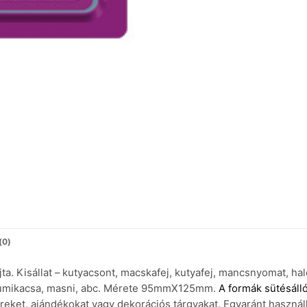
(0)
ta. Kisállat – kutyacsont, macskafej, kutyafej, mancsnyomat, hal
 gumikacsa, masni, abc. Mérete 95mmX125mm.
A formák sütésálló
ereket, ajándékokat vagy dekorációs tárgyakat. Egyaránt haszná