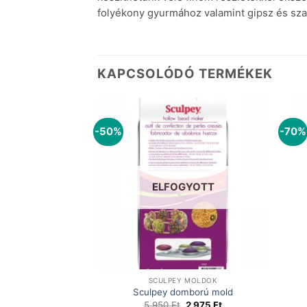
folyékony gyurmához valamint gipsz és szap
KAPCSOLÓDÓ TERMÉKEK
-50%
-70%
ELFOGYOTT
 MOLDOK
SCULPEY MOLDOK
o chic mold
Sculpey domború mold
Original
Current
Original
Current
1 785
Ft
5 950
Ft
2 975
Ft