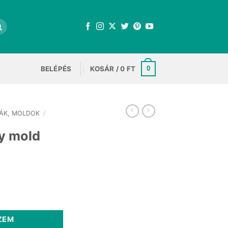
BELÉPÉS
KOSÁR /
0
FT
0
ÁK, MOLDOK
/
y mold
rrent
ce
ség
 Ft.
ZEM