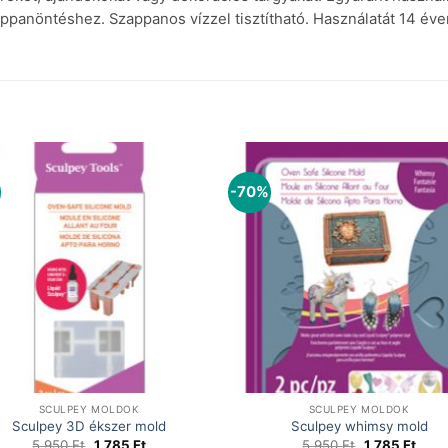
panöntéshez. Szappanos vízzel tisztítható. Használatát 14 éve
-70%
SCULPEY MOLDOK
SCULPEY MOLDOK
Sculpey 3D ékszer mold
Sculpey whimsy mold
Original
Current
Original
Curr
5 950
Ft
1 785
Ft
5 950
Ft
1 785
Ft