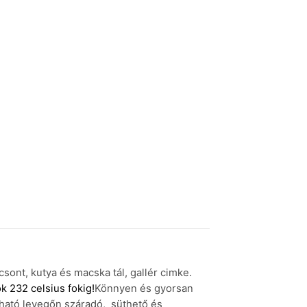
csont, kutya és macska tál, gallér cimke.
k 232 celsius fokig!
Könnyen és gyorsan
lható levegőn száradó, süthető és