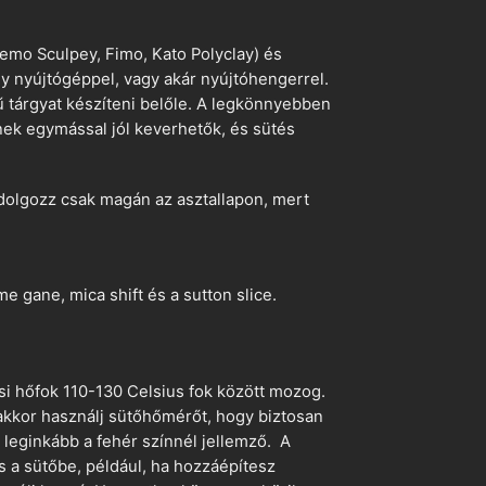
emo Sculpey, Fimo, Kato Polyclay) és
egy nyújtógéppel, vagy akár nyújtóhengerrel.
ű tárgyat készíteni belőle. A legkönnyebben
ek egymással jól keverhetők, és sütés
dolgozz csak magán az asztallapon, mert
 gane, mica shift és a sutton slice.
si hőfok 110-130 Celsius fok között mozog.
 akkor használj sütőhőmérőt, hogy biztosan
z leginkább a fehér színnél jellemző. A
s a sütőbe, például, ha hozzáépítesz