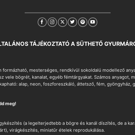
LTALÁNOS TÁJÉKOZTATÓ A SÜTHETŐ GYURMÁR
 formázható, mesterséges, rendkívül sokoldalú modellező anyag
tsz vele bögrét, kanalat, egyéb fémtárgyakat. Számos anyagot, min
apható: alap, neon, foszforeszkáló, áttetsző, fém, gyöngyház, g
dd meg!
ykészítés (a legelterjedtebb a bögre és kanál díszítés, de a k
árt), virágkészítés, miniatűr ételek reprodukálása.