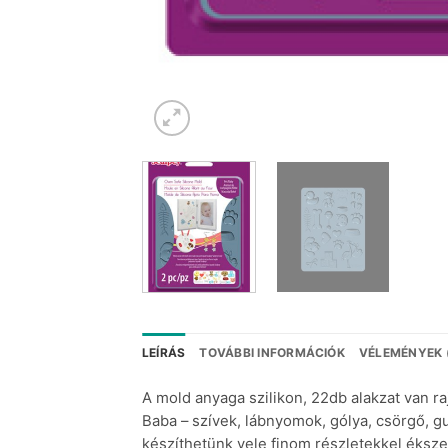
LEÍRÁS
TOVÁBBI INFORMÁCIÓK
VÉLEMÉNYEK 
A mold anyaga szilikon, 22db alakzat van raj
Baba – szívek, lábnyomok, gólya, csörgő,
készíthetünk vele finom részletekkel éksz