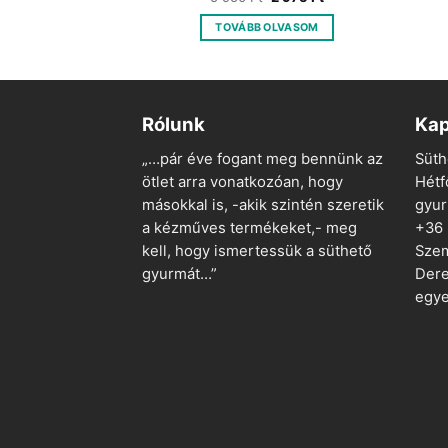
price
price
price
price
was:
is:
was:
is:
 TESZEM
TOVÁBB OLVASOM
5
1
5
2
950 Ft.
785 Ft.
950 Ft.
975 Ft.
Rólunk
Kap
„…pár éve fogant meg bennünk az
Süth
ötlet arra vonatkozóan, hogy
Hétf
másokkal is, -akik szintén szeretik
gyu
a kézműves termékeket,- meg
+36
kell, hogy ismertessük a süthető
Szem
gyurmát…”
Dere
egye