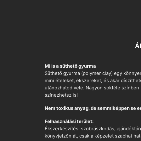
Á
Mi is a süthető gyurma
Süthető gyurma (polymer clay) egy könnyen
mini ételeket, ékszereket, és akár díszíthe
utánozhatod vele. Nagyon sokféle színben k
színezhetsz is!
Nem toxikus anyag, de semmiképpen se e
Felhasználási terület:
Ékszerkészítés, szobrászkodás, ajándéktárg
könyvjelzőn át, csak a képzelet szabhat hat