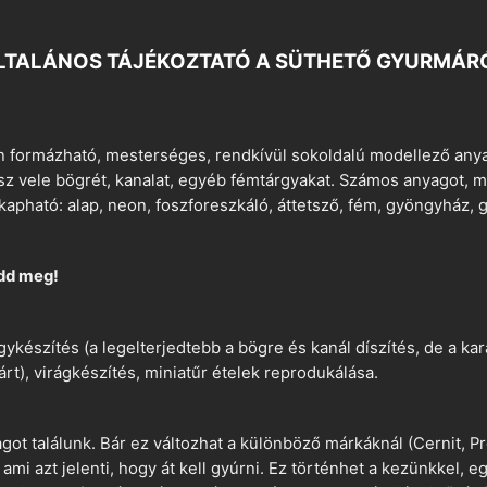
LTALÁNOS TÁJÉKOZTATÓ A SÜTHETŐ GYURMÁR
 formázható, mesterséges, rendkívül sokoldalú modellező anyag
tsz vele bögrét, kanalat, egyéb fémtárgyakat. Számos anyagot, min
apható: alap, neon, foszforeszkáló, áttetsző, fém, gyöngyház, g
dd meg!
ykészítés (a legelterjedtebb a bögre és kanál díszítés, de a k
árt), virágkészítés, miniatűr ételek reprodukálása.
t találunk. Bár ez változhat a különböző márkáknál (Cernit, Pr
 ami azt jelenti, hogy át kell gyúrni. Ez történhet a kezünkkel, 