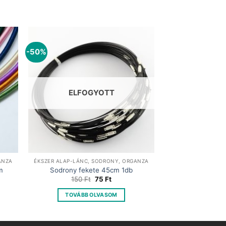
-50%
ELFOGYOTT
ANZA
ÉKSZER ALAP-LÁNC, SODRONY, ORGANZA
m
Sodrony fekete 45cm 1db
t
Original
Current
150
Ft
75
Ft
price
price
was:
is:
TOVÁBB OLVASOM
150 Ft.
75 Ft.