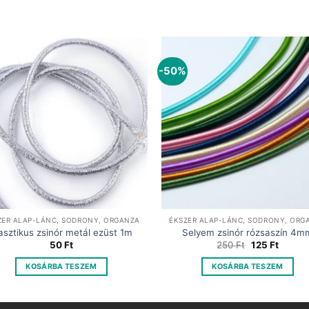
-50%
ZER ALAP-LÁNC, SODRONY, ORGANZA
ÉKSZER ALAP-LÁNC, SODRONY, ORG
asztikus zsinór metál ezüst 1m
Selyem zsinór rózsaszín 4m
Original
Curren
50
Ft
250
Ft
125
Ft
price
price
was:
is:
KOSÁRBA TESZEM
KOSÁRBA TESZEM
250 Ft.
125 Ft.