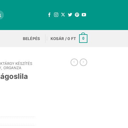
BELÉPÉS
KOSÁR /
0
FT
0
KTÁRGY KÉSZÍTÉS
Y, ORGANZA
ágoslila
t