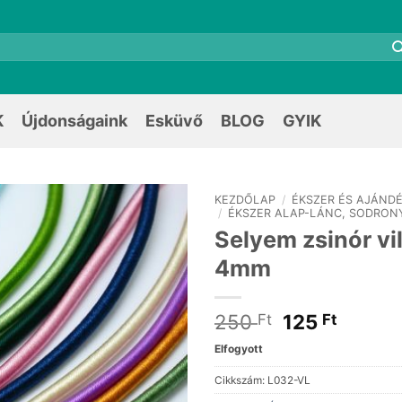
K
Újdonságaink
Esküvő
BLOG
GYIK
KEZDŐLAP
/
ÉKSZER ÉS AJÁNDÉ
/
ÉKSZER ALAP-LÁNC, SODRON
Selyem zsinór vil
4mm
Original
Curren
250
125
Ft
Ft
price
price
Elfogyott
was:
is:
250 Ft.
125 Ft.
Cikkszám:
L032-VL