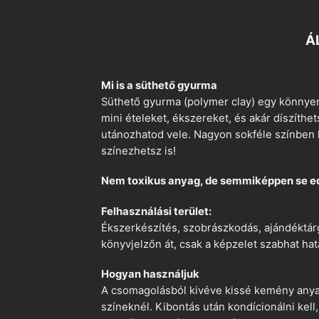
Á
Mi is a süthető gyurma
Süthető gyurma (polymer clay) egy könnyen
mini ételeket, ékszereket, és akár díszíthe
utánozhatod vele. Nagyon sokféle színben k
színezhetsz is!
Nem toxikus anyag, de semmiképpen se e
Felhasználási terület:
Ékszerkészítés, szobrászkodás, ajándéktárg
könyvjelzőn át, csak a képzelet szabhat hat
Hogyan használjuk
A csomagolásból kivéve kissé kemény anyago
színeknél. Kibontás után kondícionálni kell,