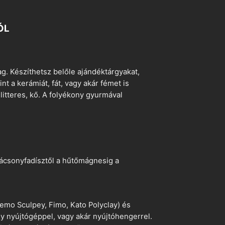
ÓL
. Készíthetsz belőle ajándéktárgyakat,
t a kerámiát, fát, vagy akár fémet is
litteres, kő. A folyékony gyurmával
arácsonyfadísztől a hűtőmágnesig a
emo Sculpey, Fimo, Kato Polyclay) és
egy nyújtógéppel, vagy akár nyújtóhengerrel.