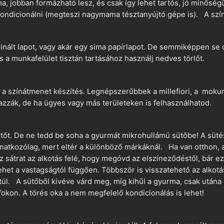
a, jobban formázható lesz, és csak így lehet tartós, jó minőség
ndicionálni (megteszi nagymama tésztanyújtó gépe is). A szín
nált lapot, vagy akár egy sima papírlapot. De semmiképpen se 
és a munkafelület tisztán tartásához használj nedves törlőt.
 a színátmenet készítés. Legnépszerűbbek a millefiori, a mokume
azzák, de ha ügyes vagy más területeken is felhasználhatod.
ütőt. De ne tedd be soha a gyurmát mikrohullámú sütőbe! A süté
vonatkozólag, mert eltér a különböző márkáknál. Ha van otthon,
sz sátrat az alkotás felé, hogy megóvd az elszíneződéstől, bár e
ehet a vastagságtól függően. Többször is visszatehető az alkotá
 túl. A sütőből kivéve várd meg, míg kihűl a gyurma, csak utána 
okon. A törés oka a nem megfelelő kondicionálás is lehet!