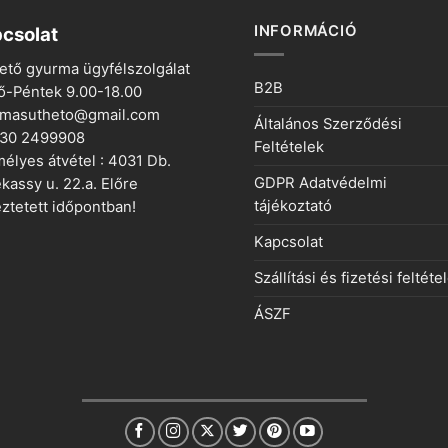
INFORMÁCIÓ
csolat
ető gyurma ügyfélszolgálat
B2B
ő-Péntek 9.00-18.00
rmasutheto@gmail.com
Általános Szerződési
 30 2499908
Feltételek
élyes átvétel : 4031 Db.
GDPR Adatvédelmi
kassy u. 22.a. Előre
tájékoztató
ztetett időpontban!
Kapcsolat
Szállítási és fizetési feltéte
ÁSZF