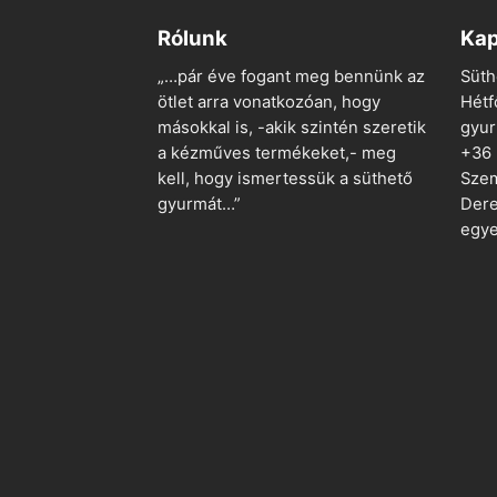
Rólunk
Kap
„…pár éve fogant meg bennünk az
Süth
ötlet arra vonatkozóan, hogy
Hétf
másokkal is, -akik szintén szeretik
gyu
a kézműves termékeket,- meg
+36
kell, hogy ismertessük a süthető
Szem
gyurmát…”
Dere
egye