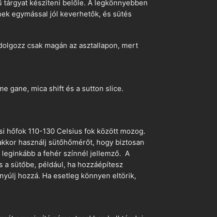
ű tárgyat készíteni belőle. A legkönnyebben
ek egymással jól keverhetők, és sütés
dolgozz csak magán az asztallapon, mert
 gane, mica shift és a sutton slice.
si hőfok 110-130 Celsius fok között mozog.
 akkor használj sütőhőmérőt, hogy biztosan
z leginkább a fehér színnél jellemző. A
s a sütőbe, például, ha hozzáépítesz
nyúlj hozzá. Ha esetleg könnyen eltörik,