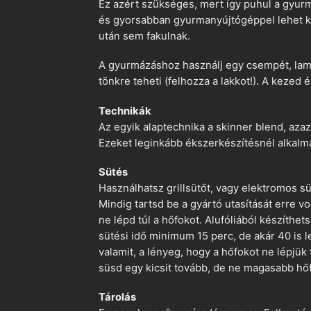
Ez azért szükséges, mert így puhul a gyurm
és gyorsabban gyurmanyújtógéppel lehet ko
után sem fakulnak.
A gyurmázáshoz használj egy csempét, lami
tönkre teheti (felhozza a lakkot!). A kezed 
Technikák
Az egyik alaptechnika a skinner blend, azaz
Ezeket leginkább ékszerkészítésnél alkalm
Sütés
Használhatsz grillsütőt, vagy elektromos s
Mindig tartsd be a gyártó utasítását erre 
ne lépd túl a hőfokot. Alufóliából készíthet
sütési idő minimum 15 perc, de akár 40 is l
valamit, a lényeg, hogy a hőfokot ne lépjük
süsd egy kicsit tovább, de ne magasabb hőf
Tárolás