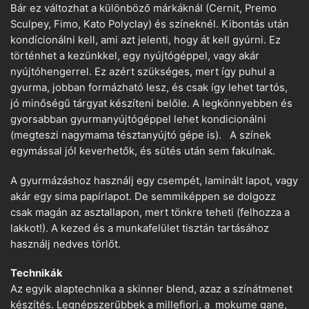
Bár ez változhat a különböző márkáknál (Cernit, Premo
Sculpey, Fimo, Kato Polyclay) és színeknél. Kibontás után
kondícionálni kell, ami azt jelenti, hogy át kell gyúrni. Ez
történhet a kezünkkel, egy nyújtógéppel, vagy akár
nyújtóhengerrel. Ez azért szükséges, mert így puhul a
gyurma, jobban formázható lesz, és csak így lehet tartós,
jó minőségű tárgyat készíteni belőle. A legkönnyebben és
gyorsabban gyurmanyújtógéppel lehet kondicionálni
(megteszi nagymama tésztanyújtó gépe is). A színek
egymással jól keverhetők, és sütés után sem fakulnak.
A gyurmázáshoz használj egy csempét, laminált lapot, vagy
akár egy sima papírlapot. De semmiképpen se dolgozz
csak magán az asztallapon, mert tönkre teheti (felhozza a
lakkot!). A kezed és a munkafelület tisztán tartásához
használj nedves törlőt.
Technikák
Az egyik alaptechnika a skinner blend, azaz a színátmenet
készítés. Legnépszerűbbek a millefiori, a mokume gane,