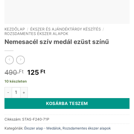
KEZDŐLAP
/
ÉKSZER ÉS AJÁNDÉKTÁRGY KÉSZÍTÉS
/
ROZSDAMENTES ÉKSZER ALAPOK
Nemesacél szív medál ezüst színű
Original
Current
490
125
Ft
Ft
price
price
10 készleten
was:
is:
Nemesacél szív medál ezüst színű mennyiség
490 Ft.
125 Ft.
KOSÁRBA TESZEM
Cikkszám:
STAS-F240-71P
Kategóriák:
Ékszer alap - Medálok
,
Rozsdamentes ékszer alapok