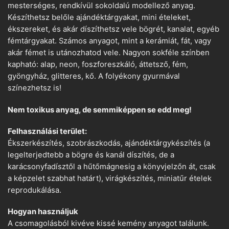
mesterséges, rendkívül sokoldalú modellező anyag.
Készíthetsz belőle ajándéktárgyakat, mini ételeket,
ékszereket, és akár díszíthetsz vele bögrét, kanalat, egyéb
fémtárgyakat. Számos anyagot, mint a kerámiát, fát, vagy
akár fémet is utánozhatod vele. Nagyon sokféle színben
kapható: alap, neon, foszforeszkáló, áttetsző, fém,
gyöngyház, glitteres, kő. A folyékony gyurmával
színezhetsz is!
Nem toxikus anyag, de semmiképpen se edd meg!
Felhasználási terület:
Ékszerkészítés, szobrászkodás, ajándéktárgykészítés (a
legelterjedtebb a bögre és kanál díszítés, de a
karácsonyfadísztől a hűtőmágnesig a könyvjelzőn át, csak
a képzelet szabhat határt), virágkészítés, miniatűr ételek
reprodukálása.
Hogyan használjuk
A csomagolásból kivéve kissé kemény anyagot találunk.