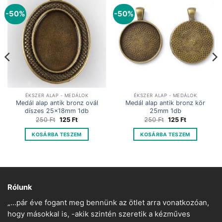
-50%
-50%
ÉKSZER ALAP - MEDÁLOK
ÉKSZER ALAP - MEDÁLOK
Medál alap antik bronz ovál
Medál alap antik bronz kör
díszes 25x18mm 1db
25mm 1db
Original
Current
Original
Current
250
Ft
125
Ft
250
Ft
125
Ft
price
price
price
price
was:
is:
was:
is:
KOSÁRBA TESZEM
KOSÁRBA TESZEM
250 Ft.
125 Ft.
250 Ft.
125 Ft.
Rólunk
„…pár éve fogant meg bennünk az ötlet arra vonatkozóan,
hogy másokkal is, -akik szintén szeretik a kézműves