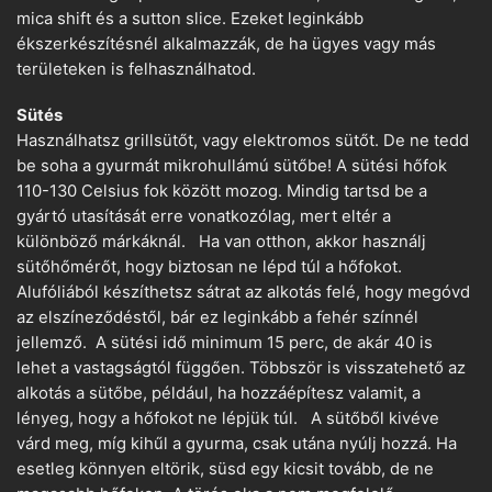
mica shift és a sutton slice. Ezeket leginkább
ékszerkészítésnél alkalmazzák, de ha ügyes vagy más
területeken is felhasználhatod.
Sütés
Használhatsz grillsütőt, vagy elektromos sütőt. De ne tedd
be soha a gyurmát mikrohullámú sütőbe! A sütési hőfok
110-130 Celsius fok között mozog. Mindig tartsd be a
gyártó utasítását erre vonatkozólag, mert eltér a
különböző márkáknál. Ha van otthon, akkor használj
sütőhőmérőt, hogy biztosan ne lépd túl a hőfokot.
Alufóliából készíthetsz sátrat az alkotás felé, hogy megóvd
az elszíneződéstől, bár ez leginkább a fehér színnél
jellemző. A sütési idő minimum 15 perc, de akár 40 is
lehet a vastagságtól függően. Többször is visszatehető az
alkotás a sütőbe, például, ha hozzáépítesz valamit, a
lényeg, hogy a hőfokot ne lépjük túl. A sütőből kivéve
várd meg, míg kihűl a gyurma, csak utána nyúlj hozzá. Ha
esetleg könnyen eltörik, süsd egy kicsit tovább, de ne