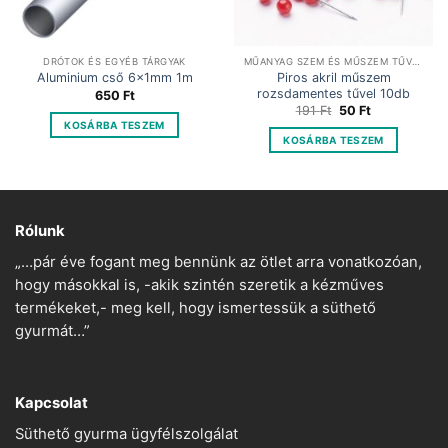
DRÓTOK ÉS EGYÉB TÁRGYAK
MŰANYAG SZEM ÉS MŰSZEM TŰVEL
Piros akril műszem
Aluminium cső 6x1mm 1m
rozsdamentes tűvel 10db
650
Ft
Original
Current
191
Ft
50
Ft
price
price
KOSÁRBA TESZEM
was:
is:
KOSÁRBA TESZEM
191 Ft.
50 Ft.
Rólunk
„…pár éve fogant meg bennünk az ötlet arra vonatkozóan,
hogy másokkal is, -akik szintén szeretik a kézműves
termékeket,- meg kell, hogy ismertessük a süthető
gyurmát…”
Kapcsolat
Süthető gyurma ügyfélszolgálat