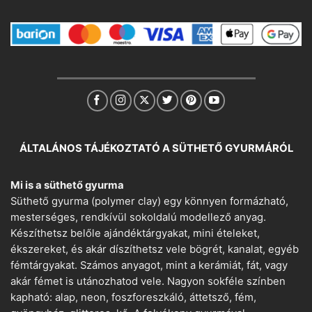
ÁLTALÁNOS TÁJÉKOZTATÓ A SÜTHETŐ GYURMÁRÓL
Mi is a süthető gyurma
Süthető gyurma (polymer clay) egy könnyen formázható,
mesterséges, rendkívül sokoldalú modellező anyag.
Készíthetsz belőle ajándéktárgyakat, mini ételeket,
ékszereket, és akár díszíthetsz vele bögrét, kanalat, egyéb
fémtárgyakat. Számos anyagot, mint a kerámiát, fát, vagy
akár fémet is utánozhatod vele. Nagyon sokféle színben
kapható: alap, neon, foszforeszkáló, áttetsző, fém,