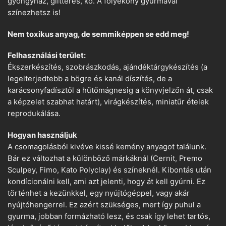
gyöngyház, glitteres, kő. A folyékony gyurmával
színezhetsz is!
Nem toxikus anyag, de semmiképpen se edd meg!
Felhasználási terület:
Ékszerkészítés, szobrászkodás, ajándéktárgykészítés (a
legelterjedtebb a bögre és kanál díszítés, de a
karácsonyfadísztől a hűtőmágnesig a könyvjelzőn át, csak
a képzelet szabhat határt), virágkészítés, miniatűr ételek
reprodukálása.
Hogyan használjuk
A csomagolásból kivéve kissé kemény anyagot találunk.
Bár ez változhat a különböző márkáknál (Cernit, Premo
Sculpey, Fimo, Kato Polyclay) és színeknél. Kibontás után
kondícionálni kell, ami azt jelenti, hogy át kell gyúrni. Ez
történhet a kezünkkel, egy nyújtógéppel, vagy akár
nyújtóhengerrel. Ez azért szükséges, mert így puhul a
gyurma, jobban formázható lesz, és csak így lehet tartós,