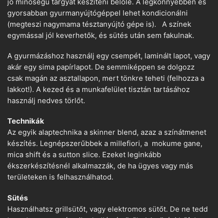
jó minőségű tárgyat készíteni belőle. A legkönnyebben és
gyorsabban gyurmanyújtógéppel lehet kondicionálni
(megteszi nagymama tésztanyújtó gépe is). A színek
egymással jól keverhetők, és sütés után sem fakulnak.
A gyurmázáshoz használj egy csempét, laminált lapot, vagy
akár egy sima papírlapot. De semmiképpen se dolgozz
csak magán az asztallapon, mert tönkre teheti (felhozza a
lakkot!). A kezed és a munkafelület tisztán tartásához
használj nedves törlőt.
Technikák
Az egyik alaptechnika a skinner blend, azaz a színátmenet
készítés. Legnépszerűbbek a millefiori, a mokume gane,
mica shift és a sutton slice. Ezeket leginkább
ékszerkészítésnél alkalmazzák, de ha ügyes vagy más
területeken is felhasználhatod.
Sütés
Használhatsz grillsütőt, vagy elektromos sütőt. De ne tedd