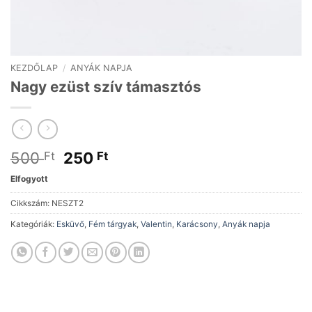
KEZDŐLAP
/
ANYÁK NAPJA
Nagy ezüst szív támasztós
Original
Current
500
250
Ft
Ft
price
price
Elfogyott
was:
is:
500 Ft.
250 Ft.
Cikkszám:
NESZT2
Kategóriák:
Esküvő
,
Fém tárgyak
,
Valentin
,
Karácsony
,
Anyák napja