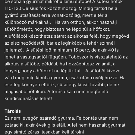
be soha a gyurmát mikrohullámú sütőbe! A sütési hőfok
110-130 Celsius fok között mozog. Mindig tartsd be a
gyártó utasítását erre vonatkozólag, mert eltér a
különböző márkáknál. Ha van otthon, akkor használj
sütőhőmérőt, hogy biztosan ne lépd túl a hőfokot.
Alufóliából készíthetsz sátrat az alkotás felé, hogy megóvd
az elszíneződéstől, bár ez leginkább a fehér színnél
jellemző. A sütési idő minimum 15 perc, de akár 40 is
lehet a vastagságtól függően. Többször is visszatehető az
alkotás a sütőbe, például, ha hozzáépítesz valamit, a
lényeg, hogy a hőfokot ne lépjük túl. A sütőből kivéve
várd meg, míg kihűl a gyurma, csak utána nyúlj hozzá. Ha
esetleg könnyen eltörik, süsd egy kicsit tovább, de ne
magasabb hőfokon. A törés oka a nem megfelelő
kondicionálás is lehet!
Tárolás
Ez nem levegőn száradó gyurma. Felbontás után nem
szárad ki, akár évekig is eláll. A fel nem használt gyurmát
egy simító záras tasakban kell tárolni