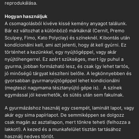
reprodukálása.
Hogyan használjuk
A csomagolásból kivéve kissé kemény anyagot találunk.
Bár ez változhat a különböző márkáknál (Cernit, Premo
Sculpey, Fimo, Kato Polyclay) és színeknél. Kibontás után
kondícionálni kell, ami azt jelenti, hogy át kell gyúrni. Ez
történhet a kezünkkel, egy nyújtógéppel, vagy akár
nyújtóhengerrel. Ez azért szükséges, mert így puhul a
gyurma, jobban formázható lesz, és csak így lehet tartós,
jó minőségű tárgyat készíteni belőle. A legkönnyebben és
gyorsabban gyurmanyújtógéppel lehet kondicionálni
(megteszi nagymama tésztanyújtó gépe is). A színek
egymással jól keverhetők, és sütés után sem fakulnak.
A gyurmázáshoz használj egy csempét, laminált lapot, vagy
akár egy sima papírlapot. De semmiképpen se dolgozz
csak magán az asztallapon, mert tönkre teheti (felhozza a
lakkot!). A kezed és a munkafelület tisztán tartásához
használj nedves törlőt.