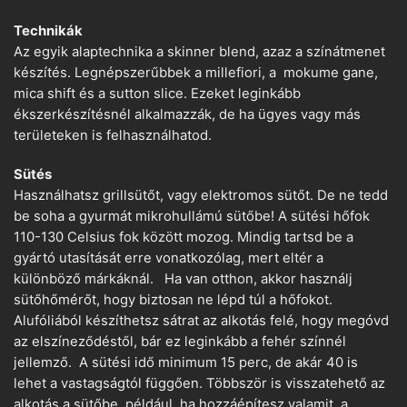
Technikák
Az egyik alaptechnika a skinner blend, azaz a színátmenet
készítés. Legnépszerűbbek a millefiori, a mokume gane,
mica shift és a sutton slice. Ezeket leginkább
ékszerkészítésnél alkalmazzák, de ha ügyes vagy más
területeken is felhasználhatod.
Sütés
Használhatsz grillsütőt, vagy elektromos sütőt. De ne tedd
be soha a gyurmát mikrohullámú sütőbe! A sütési hőfok
110-130 Celsius fok között mozog. Mindig tartsd be a
gyártó utasítását erre vonatkozólag, mert eltér a
különböző márkáknál. Ha van otthon, akkor használj
sütőhőmérőt, hogy biztosan ne lépd túl a hőfokot.
Alufóliából készíthetsz sátrat az alkotás felé, hogy megóvd
az elszíneződéstől, bár ez leginkább a fehér színnél
jellemző. A sütési idő minimum 15 perc, de akár 40 is
lehet a vastagságtól függően. Többször is visszatehető az
alkotás a sütőbe, például, ha hozzáépítesz valamit, a