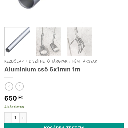
KEZDŐLAP
/
DÍSZÍTHETŐ TÁRGYAK
/
FÉM TÁRGYAK
Aluminium cső 6x1mm 1m
650
Ft
4 készleten
Aluminium cső 6x1mm 1m mennyiség
KOSÁRBA TESZEM