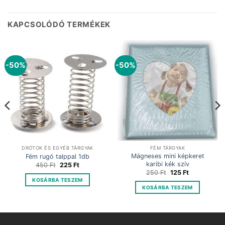
KAPCSOLÓDÓ TERMÉKEK
-50%
-50%
DRÓTOK ÉS EGYÉB TÁRGYAK
FÉM TÁRGYAK
Mágneses mini képkeret
Fém rugó talppal 1db
karibi kék szív
Original
Current
450
Ft
225
Ft
price
price
Original
Current
250
Ft
125
Ft
was:
is:
price
price
KOSÁRBA TESZEM
450 Ft.
225 Ft.
was:
is:
KOSÁRBA TESZEM
250 Ft.
125 Ft.