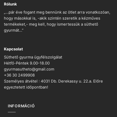
Rólunk
„…pár éve fogant meg bennünk az ötlet arra vonatkozóan,
hogy másokkal is, -akik szintén szeretik a kézműves
termékeket,- meg kell, hogy ismertessük a süthető
gyurmát…”
Kapcsolat
Süthető gyurma ügyfélszolgálat
Hétfő-Péntek 9.00-18.00
gyurmasutheto@gmail.com
+36 30 2499908
Személyes átvétel : 4031 Db. Derekassy u. 22.a. Előre
egyeztetett időpontban!
INFORMÁCIÓ