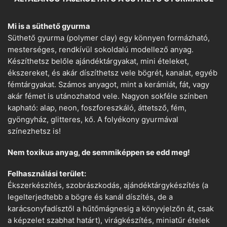
Mi is a süthető gyurma
Süthető gyurma (polymer clay) egy könnyen formázható,
mesterséges, rendkívül sokoldalú modellező anyag.
Készíthetsz belőle ajándéktárgyakat, mini ételeket,
ékszereket, és akár díszíthetsz vele bögrét, kanalat, egyéb
fémtárgyakat. Számos anyagot, mint a kerámiát, fát, vagy
akár fémet is utánozhatod vele. Nagyon sokféle színben
kapható: alap, neon, foszforeszkáló, áttetsző, fém,
gyöngyház, glitteres, kő. A folyékony gyurmával
színezhetsz is!
Nem toxikus anyag, de semmiképpen se edd meg!
Felhasználási terület:
Ékszerkészítés, szobrászkodás, ajándéktárgykészítés (a
legelterjedtebb a bögre és kanál díszítés, de a
karácsonyfadísztől a hűtőmágnesig a könyvjelzőn át, csak
a képzelet szabhat határt), virágkészítés, miniatűr ételek