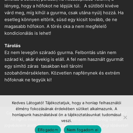
lényeg, hogy a hőfokot ne lépjük túl. A sütőből kivéve
várd meg, míg kihűl a gyurma, csak utána nyúlj hozzá. Ha
esetleg könnyen eltörik, süsd egy kicsit tovább, de ne
magasabb hőfokon. A törés oka a nem megfelelő
kondicionálás is lehet!
Tárolás
Ez nem levegőn száradó gyurma. Felbontás után nem
szárad ki, akár évekig is eláll. A fel nem használt gyurmát
egy simító záras tasakban kell tárolni
szobahőmérsékleten. Közvetlen napfénynek és extrém
hőfoknak ne tegyük ki!
Kedves Látogató! Tájékoztatjuk, hogy a honlap felhasználói
élmény fokozásának érdekében sütiket alkalmazunk. A
Copyright © www.suthetogyurma.hu − Minden jog fenntartva! /
honlapunk használatával ön a tájékoztatásunkat tudomásul
All rights reserved! Az oldalon található kép, szöveg szerzői
veszi.
jogvédelem alatt áll. Engedély nélküli felhasználása jogi lépéseket
Elfogadom
Nem fogadom el
von maga után