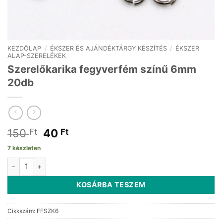
KEZDŐLAP
/
ÉKSZER ÉS AJÁNDÉKTÁRGY KÉSZÍTÉS
/
ÉKSZER
ALAP-SZERELÉKEK
Szerelőkarika fegyverfém színű 6mm
20db
Original
Current
150
40
Ft
Ft
price
price
7 készleten
was:
is:
Szerelőkarika fegyverfém színű 6mm 20db mennyiség
150 Ft.
40 Ft.
KOSÁRBA TESZEM
Cikkszám:
FFSZK6