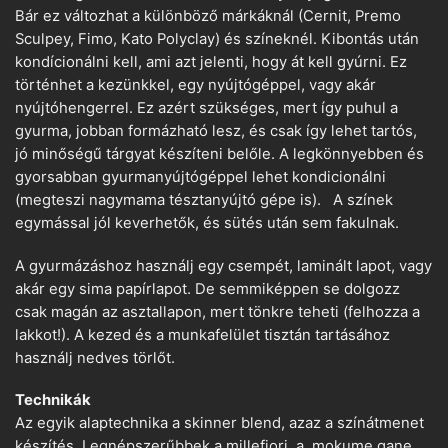
Bár ez változhat a különböző márkáknál (Cernit, Premo
Sculpey, Fimo, Kato Polyclay) és színeknél. Kibontás után
kondícionálni kell, ami azt jelenti, hogy át kell gyúrni. Ez
történhet a kezünkkel, egy nyújtógéppel, vagy akár
nyújtóhengerrel. Ez azért szükséges, mert így puhul a
gyurma, jobban formázható lesz, és csak így lehet tartós,
jó minőségű tárgyat készíteni belőle. A legkönnyebben és
gyorsabban gyurmanyújtógéppel lehet kondicionálni
(megteszi nagymama tésztanyújtó gépe is). A színek
egymással jól keverhetők, és sütés után sem fakulnak.
A gyurmázáshoz használj egy csempét, laminált lapot, vagy
akár egy sima papírlapot. De semmiképpen se dolgozz
csak magán az asztallapon, mert tönkre teheti (felhozza a
lakkot!). A kezed és a munkafelület tisztán tartásához
használj nedves törlőt.
Technikák
Az egyik alaptechnika a skinner blend, azaz a színátmenet
készítés. Legnépszerűbbek a millefiori, a mokume gane,