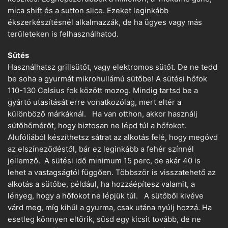
mica shift és a sutton slice. Ezeket leginkább
ékszerkészítésnél alkalmazzák, de ha ügyes vagy más
területeken is felhasználhatod.
Sütés
Használhatsz grillsütőt, vagy elektromos sütőt. De ne tedd
be soha a gyurmát mikrohullámú sütőbe! A sütési hőfok
110-130 Celsius fok között mozog. Mindig tartsd be a
gyártó utasítását erre vonatkozólag, mert eltér a
különböző márkáknál. Ha van otthon, akkor használj
sütőhőmérőt, hogy biztosan ne lépd túl a hőfokot.
Alufóliából készíthetsz sátrat az alkotás felé, hogy megóvd
az elszíneződéstől, bár ez leginkább a fehér színnél
jellemző. A sütési idő minimum 15 perc, de akár 40 is
lehet a vastagságtól függően. Többször is visszatehető az
alkotás a sütőbe, például, ha hozzáépítesz valamit, a
lényeg, hogy a hőfokot ne lépjük túl. A sütőből kivéve
várd meg, míg kihűl a gyurma, csak utána nyúlj hozzá. Ha
esetleg könnyen eltörik, süsd egy kicsit tovább, de ne