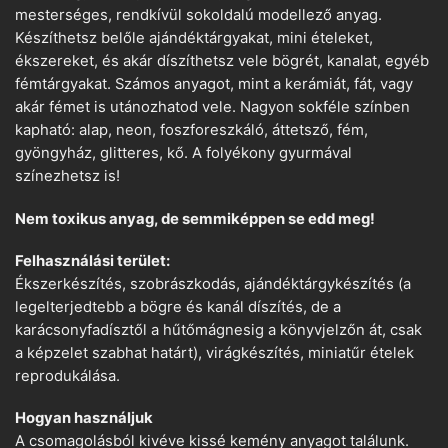
mesterséges, rendkívül sokoldalú modellező anyag.
Készíthetsz belőle ajándéktárgyakat, mini ételeket,
ékszereket, és akár díszíthetsz vele bögrét, kanalat, egyéb
fémtárgyakat. Számos anyagot, mint a kerámiát, fát, vagy
akár fémet is utánozhatod vele. Nagyon sokféle színben
kapható: alap, neon, foszforeszkáló, áttetsző, fém,
gyöngyház, glitteres, kő. A folyékony gyurmával
színezhetsz is!
Nem toxikus anyag, de semmiképpen se edd meg!
Felhasználási terület:
Ékszerkészítés, szobrászkodás, ajándéktárgykészítés (a
legelterjedtebb a bögre és kanál díszítés, de a
karácsonyfadísztől a hűtőmágnesig a könyvjelzőn át, csak
a képzelet szabhat határt), virágkészítés, miniatűr ételek
reprodukálása.
Hogyan használjuk
A csomagolásból kivéve kissé kemény anyagot találunk.