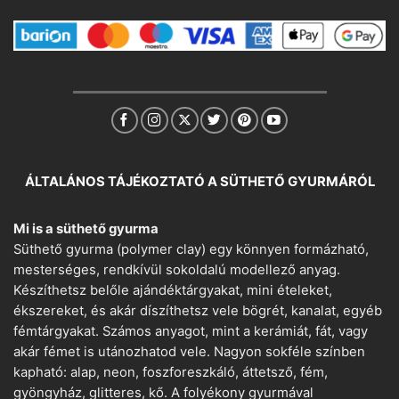
ÁLTALÁNOS TÁJÉKOZTATÓ A SÜTHETŐ GYURMÁRÓL
Mi is a süthető gyurma
Süthető gyurma (polymer clay) egy könnyen formázható,
mesterséges, rendkívül sokoldalú modellező anyag.
Készíthetsz belőle ajándéktárgyakat, mini ételeket,
ékszereket, és akár díszíthetsz vele bögrét, kanalat, egyéb
fémtárgyakat. Számos anyagot, mint a kerámiát, fát, vagy
akár fémet is utánozhatod vele. Nagyon sokféle színben
kapható: alap, neon, foszforeszkáló, áttetsző, fém,
gyöngyház, glitteres, kő. A folyékony gyurmával