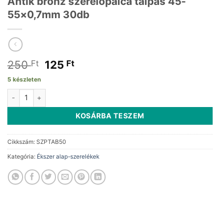
Antik bronz szerelőpálca talpas 45-
55×0,7mm 30db
Original
Current
250
125
Ft
Ft
price
price
5 készleten
was:
is:
Antik bronz szerelőpálca talpas 45-55x0,7mm 30db mennyiség
250 Ft.
125 Ft.
KOSÁRBA TESZEM
Cikkszám:
SZPTAB50
Kategória:
Ékszer alap-szerelékek