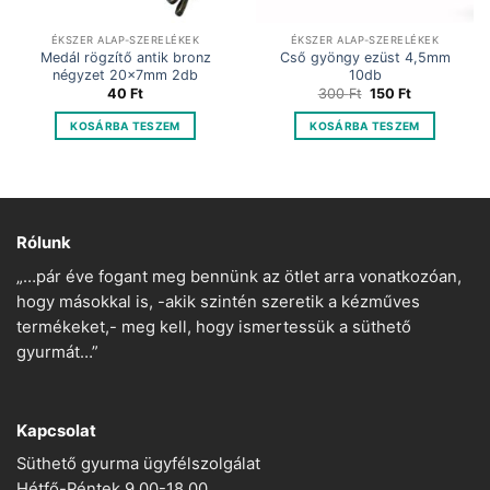
ÉKSZER ALAP-SZERELÉKEK
ÉKSZER ALAP-SZERELÉKEK
Medál rögzítő antik bronz
Cső gyöngy ezüst 4,5mm
négyzet 20x7mm 2db
10db
Original
Current
40
Ft
300
Ft
150
Ft
price
price
was:
is:
KOSÁRBA TESZEM
KOSÁRBA TESZEM
300 Ft.
150 Ft.
Rólunk
„…pár éve fogant meg bennünk az ötlet arra vonatkozóan,
hogy másokkal is, -akik szintén szeretik a kézműves
termékeket,- meg kell, hogy ismertessük a süthető
gyurmát…”
Kapcsolat
Süthető gyurma ügyfélszolgálat
Hétfő-Péntek 9.00-18.00