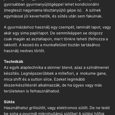
gyorsabban gyurmanyújtógéppel lehet kondicionálni
(megteszi nagymama tésztanyújtó gépe is). A színek
egymással jól keverhetők, és sütés után sem fakulnak.
A gyurmázáshoz használj egy csempét, laminált lapot, vagy
akár egy sima papírlapot. De semmiképpen se dolgozz
csak magán az asztallapon, mert tönkre teheti (felhozza a
lakkot!). A kezed és a munkafelület tisztán tartásához
használj nedves törlőt.
Technikák
Az egyik alaptechnika a skinner blend, azaz a színátmenet
készítés. Legnépszerűbbek a millefiori, a mokume gane,
mica shift és a sutton slice. Ezeket leginkább
ékszerkészítésnél alkalmazzák, de ha ügyes vagy más
területeken is felhasználhatod.
Sütés
Használhatsz grillsütőt, vagy elektromos sütőt. De ne tedd
be soha a gyurmát mikrohullámú sütőbe! A sütési hőfok