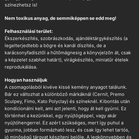
színezhetsz is!
Nem toxikus anyag, de semmiképpen se edd meg!
Felhasználási terület:
Ékszerkészítés, szobrászkodás, ajándéktárgykészítés (a
legelterjedtebb a bögre és kanál díszítés, de a
karácsonyfadísztől a hűtőmágnesig a könyvjelzőn át, csak
a képzelet szabhat határt), virágkészítés, miniatűr ételek
reprodukálása.
Hogyan használjuk
A csomagolásból kivéve kissé kemény anyagot találunk.
Bár ez változhat a különböző márkáknál (Cernit, Premo
Sculpey, Fimo, Kato Polyclay) és színeknél. Kibontás után
kondícionálni kell, ami azt jelenti, hogy át kell gyúrni. Ez
történhet a kezünkkel, egy nyújtógéppel, vagy akár
nyújtóhengerrel. Ez azért szükséges, mert így puhul a
gyurma, jobban formázható lesz, és csak így lehet tartós,
jó minőségű tárgyat készíteni belőle. A legkönnyebben és