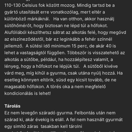
110-130 Celsius fok között mozog. Mindig tartsd be a
gyártó utasítását erre vonatkozólag, mert eltér a
különböző márkáknál. Ha van otthon, akkor használj
sütőhőmérőt, hogy biztosan ne lépd túl a hőfokot.
Alufóliából készíthetsz sátrat az alkotás felé, hogy megóvd
az elszíneződéstől, bár ez leginkább a fehér színnél
jellemző. A sütési idő minimum 15 perc, de akár 40 is
lehet a vastagságtól függően. Többször is visszatehető az
alkotás a sütőbe, például, ha hozzáépítesz valamit, a
lényeg, hogy a hőfokot ne lépjük túl. A sütőből kivéve
várd meg, míg kihűl a gyurma, csak utána nyúlj hozzá. Ha
esetleg könnyen eltörik, süsd egy kicsit tovább, de ne
magasabb hőfokon. A törés oka a nem megfelelő
kondicionálás is lehet!
Tárolás
Ez nem levegőn száradó gyurma. Felbontás után nem
szárad ki, akár évekig is eláll. A fel nem használt gyurmát
egy simító záras tasakban kell tárolni