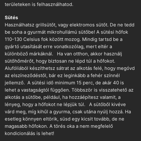
területeken is felhasználhatod.
Sütés
Használhatsz grillsütőt, vagy elektromos sütőt. De ne tedd
be soha a gyurmát mikrohullámú sütőbe! A sütési hőfok
110-130 Celsius fok között mozog. Mindig tartsd be a
gyártó utasítását erre vonatkozólag, mert eltér a
különböző márkáknál. Ha van otthon, akkor használj
sütőhőmérőt, hogy biztosan ne lépd túl a hőfokot.
Alufóliából készíthetsz sátrat az alkotás felé, hogy megóvd
az elszíneződéstől, bár ez leginkább a fehér színnél
jellemző. A sütési idő minimum 15 perc, de akár 40 is
lehet a vastagságtól függően. Többször is visszatehető az
alkotás a sütőbe, például, ha hozzáépítesz valamit, a
lényeg, hogy a hőfokot ne lépjük túl. A sütőből kivéve
várd meg, míg kihűl a gyurma, csak utána nyúlj hozzá. Ha
esetleg könnyen eltörik, süsd egy kicsit tovább, de ne
magasabb hőfokon. A törés oka a nem megfelelő
kondicionálás is lehet!