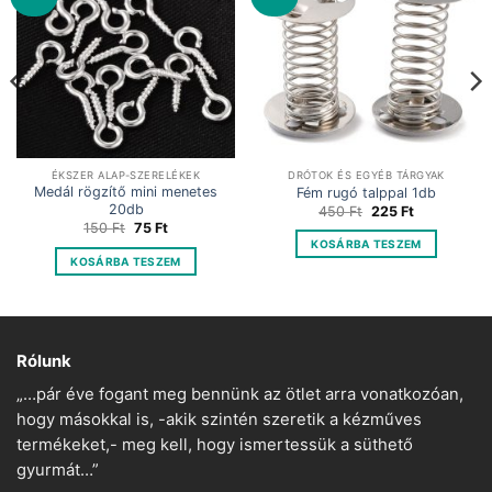
ÉKSZER ALAP-SZERELÉKEK
DRÓTOK ÉS EGYÉB TÁRGYAK
Medál rögzítő mini menetes
Fém rugó talppal 1db
20db
Original
Current
450
Ft
225
Ft
price
price
Original
Current
150
Ft
75
Ft
was:
is:
price
price
KOSÁRBA TESZEM
450 Ft.
225 Ft.
was:
is:
KOSÁRBA TESZEM
150 Ft.
75 Ft.
Rólunk
„…pár éve fogant meg bennünk az ötlet arra vonatkozóan,
hogy másokkal is, -akik szintén szeretik a kézműves
termékeket,- meg kell, hogy ismertessük a süthető
gyurmát…”