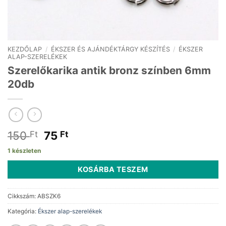
KEZDŐLAP
/
ÉKSZER ÉS AJÁNDÉKTÁRGY KÉSZÍTÉS
/
ÉKSZER
ALAP-SZERELÉKEK
Szerelőkarika antik bronz színben 6mm
20db
Original
Current
150
75
Ft
Ft
price
price
1 készleten
was:
is:
150 Ft.
75 Ft.
KOSÁRBA TESZEM
Cikkszám:
ABSZK6
Kategória:
Ékszer alap-szerelékek