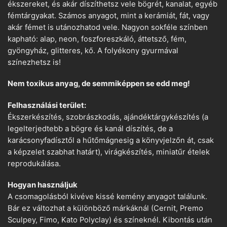
ékszereket, és akár díszíthetsz vele bögrét, kanalat, egyéb
fémtárgyakat. Számos anyagot, mint a kerámiát, fát, vagy
akár fémet is utánozhatod vele. Nagyon sokféle színben
kapható: alap, neon, foszforeszkáló, áttetsző, fém,
gyöngyház, glitteres, kő. A folyékony gyurmával
színezhetsz is!
Nem toxikus anyag, de semmiképpen se edd meg!
Felhasználási terület:
Ékszerkészítés, szobrászkodás, ajándéktárgykészítés (a
legelterjedtebb a bögre és kanál díszítés, de a
karácsonyfadísztől a hűtőmágnesig a könyvjelzőn át, csak
a képzelet szabhat határt), virágkészítés, miniatűr ételek
reprodukálása.
Hogyan használjuk
A csomagolásból kivéve kissé kemény anyagot találunk.
Bár ez változhat a különböző márkáknál (Cernit, Premo
Sculpey, Fimo, Kato Polyclay) és színeknél. Kibontás után