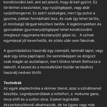
kondícionálni kell, ami azt jelenti, hogy át kell gyúrni. Ez
történhet a kezünkkel, egy nyújtógéppel, vagy akár
nyújtóhengerrel. Ez azért szükséges, mert így puhul a
gyurma, jobban formázható lesz, és csak így lehet tartós,
jó minőségű tárgyat készíteni belőle. A legkönnyebben és
gyorsabban gyurmanyújtógéppel lehet kondicionálni
(megteszi nagymama tésztanyújtó gépe is). A színek
egymással jól keverhetők, és sütés után sem fakulnak.
A gyurmázáshoz használj egy csempét, laminált lapot, vagy
akár egy sima papírlapot. De semmiképpen se dolgozz
csak magán az asztallapon, mert tönkre teheti (felhozza a
lakkot!). A kezed és a munkafelület tisztán tartásához
használj nedves törlőt.
Technikák
Az egyik alaptechnika a skinner blend, azaz a színátmenet
készítés. Legnépszerűbbek a millefiori, a mokume gane,
mica shift és a sutton slice. Ezeket leginkább
ékszerkészítésnél alkalmazzák, de ha ügyes vagy más