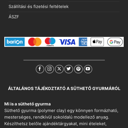
Szállítási és fizetési feltételek
ÁSZF
ÁLTALÁNOS TÁJÉKOZTATÓ A SÜTHETŐ GYURMÁRÓL
Mi is a süthető gyurma
Süthető gyurma (polymer clay) egy könnyen formázható,
mesterséges, rendkívül sokoldalú modellező anyag.
Készíthetsz belőle ajándéktárgyakat, mini ételeket,