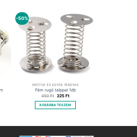
-50%
DRÓTOK ÉS EGYÉB TÁRGYAK
mm
Fém rugó talppal 1db
Original
Current
450
Ft
225
Ft
price
price
was:
is:
KOSÁRBA TESZEM
450 Ft.
225 Ft.