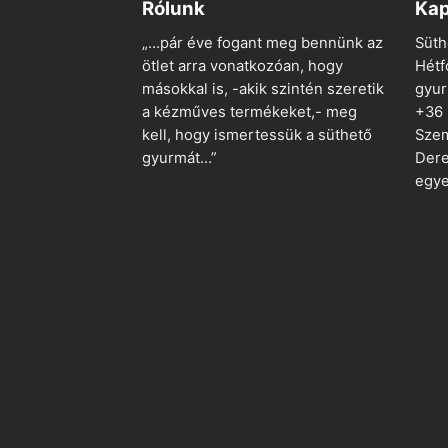
Rólunk
Kap
„…pár éve fogant meg bennünk az
Süth
ötlet arra vonatkozóan, hogy
Hétf
másokkal is, -akik szintén szeretik
gyu
a kézműves termékeket,- meg
+36
kell, hogy ismertessük a süthető
Szem
gyurmát…”
Dere
egye