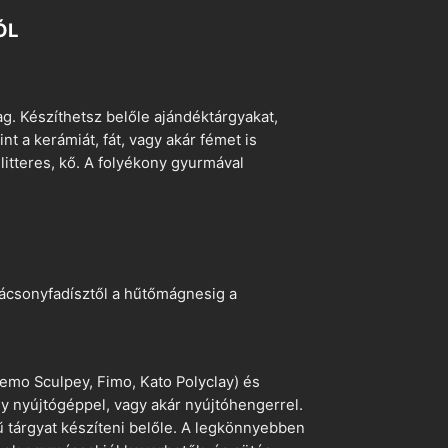
ÓL
. Készíthetsz belőle ajándéktárgyakat,
t a kerámiát, fát, vagy akár fémet is
litteres, kő. A folyékony gyurmával
arácsonyfadísztől a hűtőmágnesig a
emo Sculpey, Fimo, Kato Polyclay) és
egy nyújtógéppel, vagy akár nyújtóhengerrel.
ű tárgyat készíteni belőle. A legkönnyebben