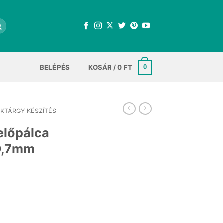
BELÉPÉS
KOSÁR /
0
FT
0
KTÁRGY KÉSZÍTÉS
előpálca
0,7mm
t