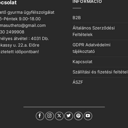
INFORMÁCIÓ
csolat
ető gyurma ügyfélszolgálat
B2B
ő-Péntek 9.00-18.00
rmasutheto@gmail.com
Általános Szerződési
 30 2499908
Feltételek
élyes átvétel : 4031 Db.
GDPR Adatvédelmi
kassy u. 22.a. Előre
tájékoztató
ztetett időpontban!
Kapcsolat
Szállítási és fizetési feltéte
ÁSZF