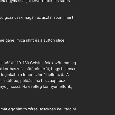
ek egymással jól keverhetők, és sütés
dolgozz csak magán az asztallapon, mert
 gane, mica shift és a sutton slice.
si hőfok 110-130 Celsius fok között mozog.
 akkor használj sütőhőmérőt, hogy biztosan
z leginkább a fehér színnél jellemző. A
s a sütőbe, például, ha hozzáépítesz
nyúlj hozzá. Ha esetleg könnyen eltörik,
mát egy simító záras tasakban kell tárolni