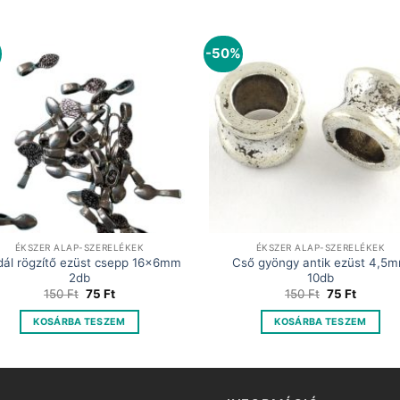
-50%
ÉKSZER ALAP-SZERELÉKEK
ÉKSZER ALAP-SZERELÉKEK
ál rögzítő ezüst csepp 16x6mm
Cső gyöngy antik ezüst 4,5
2db
10db
Original
Current
Original
Current
150
Ft
75
Ft
150
Ft
75
Ft
price
price
price
price
was:
is:
was:
is:
KOSÁRBA TESZEM
KOSÁRBA TESZEM
150 Ft.
75 Ft.
150 Ft.
75 Ft.