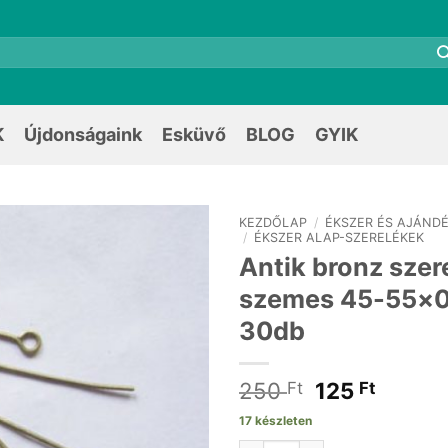
K
Újdonságaink
Esküvő
BLOG
GYIK
KEZDŐLAP
/
ÉKSZER ÉS AJÁNDÉ
/
ÉKSZER ALAP-SZERELÉKEK
Antik bronz szer
szemes 45-55×
30db
Original
Curren
250
125
Ft
Ft
price
price
17 készleten
was:
is: