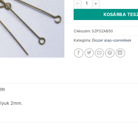
Antik bronz szerelőpálca sze
250 Ft.
125 Ft.
KOSÁRBA TES
Cikkszám:
SZPSZAB50
Kategória:
Ékszer alap-szerelékek
(0)
 lyuk 2mm.