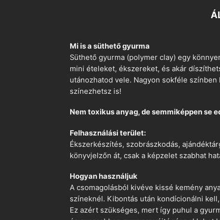
Á
Mi is a süthető gyurma
Süthető gyurma (polymer clay) egy könnyen
mini ételeket, ékszereket, és akár díszíthe
utánozhatod vele. Nagyon sokféle színben k
színezhetsz is!
Nem toxikus anyag, de semmiképpen se e
Felhasználási terület:
Ékszerkészítés, szobrászkodás, ajándéktárg
könyvjelzőn át, csak a képzelet szabhat hat
Hogyan használjuk
A csomagolásból kivéve kissé kemény anyago
színeknél. Kibontás után kondícionálni kell,
Ez azért szükséges, mert így puhul a gyurm