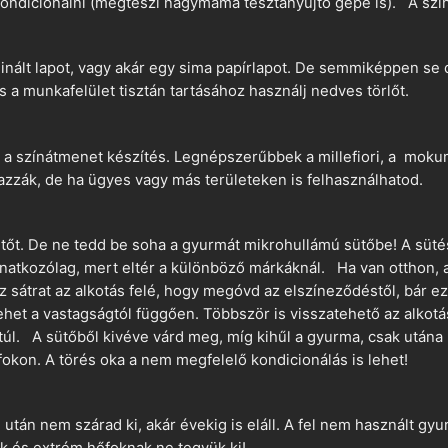
ndicionálni (megteszi nagymama tésztanyújtó gépe is). A szín
nált lapot, vagy akár egy sima papírlapot. De semmiképpen se 
és a munkafelület tisztán tartásához használj nedves törlőt.
 a színátmenet készítés. Legnépszerűbbek a millefiori, a mokume
azzák, de ha ügyes vagy más területeken is felhasználhatod.
ütőt. De ne tedd be soha a gyurmát mikrohullámú sütőbe! A süté
vonatkozólag, mert eltér a különböző márkáknál. Ha van otthon,
sz sátrat az alkotás felé, hogy megóvd az elszíneződéstől, bár e
ehet a vastagságtól függően. Többször is visszatehető az alkotá
 túl. A sütőből kivéve várd meg, míg kihűl a gyurma, csak utána 
okon. A törés oka a nem megfelelő kondicionálás is lehet!
án nem szárad ki, akár évekig is eláll. A fel nem használt gyur