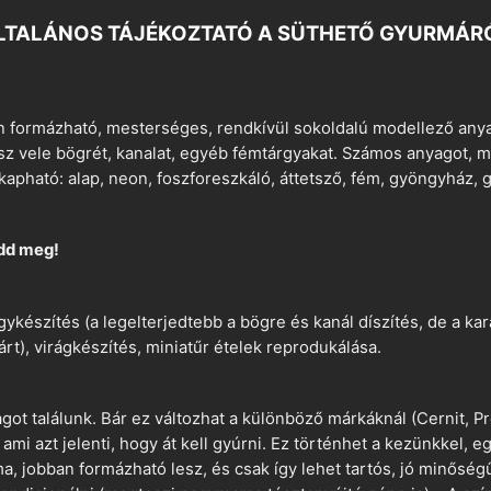
LTALÁNOS TÁJÉKOZTATÓ A SÜTHETŐ GYURMÁR
 formázható, mesterséges, rendkívül sokoldalú modellező anyag
tsz vele bögrét, kanalat, egyéb fémtárgyakat. Számos anyagot, min
apható: alap, neon, foszforeszkáló, áttetsző, fém, gyöngyház, g
dd meg!
ykészítés (a legelterjedtebb a bögre és kanál díszítés, de a k
árt), virágkészítés, miniatűr ételek reprodukálása.
t találunk. Bár ez változhat a különböző márkáknál (Cernit, Pr
 ami azt jelenti, hogy át kell gyúrni. Ez történhet a kezünkkel, 
a, jobban formázható lesz, és csak így lehet tartós, jó minőség