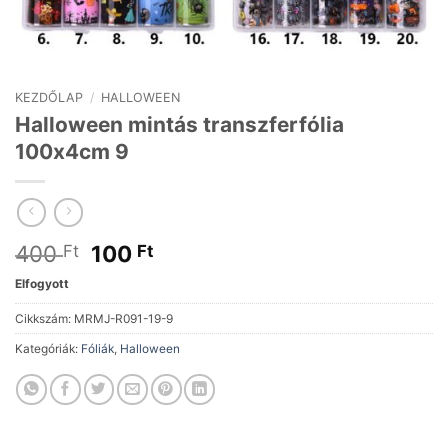
KEZDŐLAP
/
HALLOWEEN
Halloween mintás transzferfólia
100x4cm 9
Original
Current
400
100
Ft
Ft
price
price
Elfogyott
was:
is:
400 Ft.
100 Ft.
Cikkszám:
MRMJ-R091-19-9
Kategóriák:
Fóliák
,
Halloween