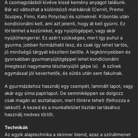
A csomagolásból kivéve kissé kemény anyagot találunk.
Bár ez változhat a különböző márkáknál (Cernit, Premo
Sculpey, Fimo, Kato Polyclay) és színeknél. Kibontás után
kondícionálni kell, ami azt jelenti, hogy át kell gyúrni. Ez
történhet a kezünkkel, egy nyújtógéppel, vagy akár
nyújtóhengerrel. Ez azért szükséges, mert így puhul a
gyurma, jobban formázható lesz, és csak így lehet tartós,
jó minőségű tárgyat készíteni belőle. A legkönnyebben és
gyorsabban gyurmanyújtógéppel lehet kondicionálni
(megteszi nagymama tésztanyújtó gépe is). A színek
egymással jól keverhetők, és sütés után sem fakulnak.
A gyurmázáshoz használj egy csempét, laminált lapot, vagy
akár egy sima papírlapot. De semmiképpen se dolgozz
csak magán az asztallapon, mert tönkre teheti (felhozza a
lakkot!). A kezed és a munkafelület tisztán tartásához
használj nedves törlőt.
Technikák
Az egyik alaptechnika a skinner blend, azaz a színátmenet