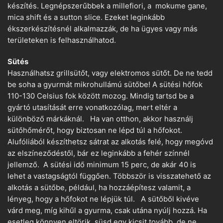
készítés. Legnépszerűbbek a millefiori, a mokume gane,
mica shift és a sutton slice. Ezeket leginkább
ékszerkészítésnél alkalmazzák, de ha ügyes vagy más
területeken is felhasználhatod.
Sütés
Használhatsz grillsütőt, vagy elektromos sütőt. De ne tedd
be soha a gyurmát mikrohullámú sütőbe! A sütési hőfok
110-130 Celsius fok között mozog. Mindig tartsd be a
gyártó utasítását erre vonatkozólag, mert eltér a
különböző márkáknál. Ha van otthon, akkor használj
sütőhőmérőt, hogy biztosan ne lépd túl a hőfokot.
Alufóliából készíthetsz sátrat az alkotás felé, hogy megóvd
az elszíneződéstől, bár ez leginkább a fehér színnél
jellemző. A sütési idő minimum 15 perc, de akár 40 is
lehet a vastagságtól függően. Többször is visszatehető az
alkotás a sütőbe, például, ha hozzáépítesz valamit, a
lényeg, hogy a hőfokot ne lépjük túl. A sütőből kivéve
várd meg, míg kihűl a gyurma, csak utána nyúlj hozzá. Ha
esetleg könnyen eltörik, süsd egy kicsit tovább, de ne