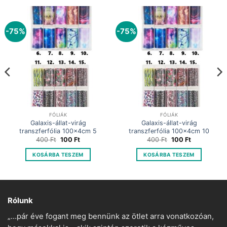
-75%
-75%
FÓLIÁK
FÓLIÁK
Galaxis-állat-virág
Galaxis-állat-virág
transzferfólia 100x4cm 5
transzferfólia 100x4cm 10
Original
Current
Original
Current
400
Ft
100
Ft
400
Ft
100
Ft
price
price
price
price
was:
is:
was:
is:
KOSÁRBA TESZEM
KOSÁRBA TESZEM
400 Ft.
100 Ft.
400 Ft.
100 Ft.
Rólunk
„…pár éve fogant meg bennünk az ötlet arra vonatkozóan,