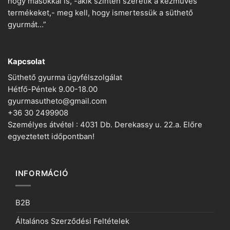
hogy másokkal is, -akik szintén szeretik a kézműves
termékeket,- meg kell, hogy ismertessük a süthető
gyurmát…”
Kapcsolat
Süthető gyurma ügyfélszolgálat
Hétfő-Péntek 9.00-18.00
gyurmasutheto@gmail.com
+36 30 2499908
Személyes átvétel : 4031 Db. Derekassy u. 22.a. Előre
egyeztetett időpontban!
INFORMÁCIÓ
B2B
Általános Szerződési Feltételek