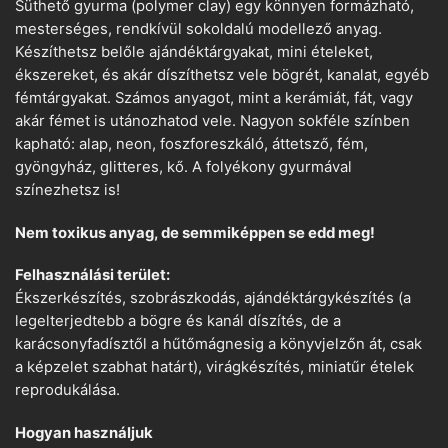
Süthető gyurma (polymer clay) egy könnyen formázható,
mesterséges, rendkívül sokoldalú modellező anyag.
Készíthetsz belőle ajándéktárgyakat, mini ételeket,
ékszereket, és akár díszíthetsz vele bögrét, kanalat, egyéb
fémtárgyakat. Számos anyagot, mint a kerámiát, fát, vagy
akár fémet is utánozhatod vele. Nagyon sokféle színben
kapható: alap, neon, foszforeszkáló, áttetsző, fém,
gyöngyház, glitteres, kő. A folyékony gyurmával
színezhetsz is!
Nem toxikus anyag, de semmiképpen se edd meg!
Felhasználási terület:
Ékszerkészítés, szobrászkodás, ajándéktárgykészítés (a
legelterjedtebb a bögre és kanál díszítés, de a
karácsonyfadísztől a hűtőmágnesig a könyvjelzőn át, csak
a képzelet szabhat határt), virágkészítés, miniatűr ételek
reprodukálása.
Hogyan használjuk