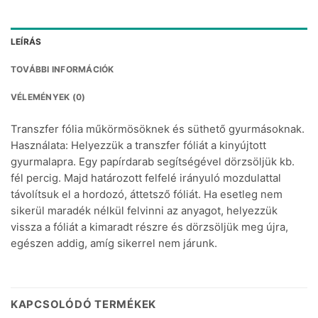
LEÍRÁS
TOVÁBBI INFORMÁCIÓK
VÉLEMÉNYEK (0)
Transzfer fólia műkörmösöknek és süthető gyurmásoknak.
Használata: Helyezzük a transzfer fóliát a kinyújtott
gyurmalapra. Egy papírdarab segítségével dörzsöljük kb.
fél percig. Majd határozott felfelé irányuló mozdulattal
távolítsuk el a hordozó, áttetsző fóliát. Ha esetleg nem
sikerül maradék nélkül felvinni az anyagot, helyezzük
vissza a fóliát a kimaradt részre és dörzsöljük meg újra,
egészen addig, amíg sikerrel nem járunk.
KAPCSOLÓDÓ TERMÉKEK