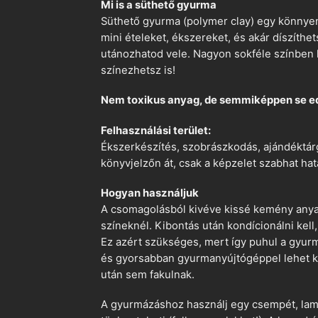
Mi is a süthető gyurma
Süthető gyurma (polymer clay) egy könnyen
mini ételeket, ékszereket, és akár díszíthe
utánozhatod vele. Nagyon sokféle színben k
színezhetsz is!
Nem toxikus anyag, de semmiképpen se e
Felhasználási terület:
Ékszerkészítés, szobrászkodás, ajándéktárg
könyvjelzőn át, csak a képzelet szabhat hat
Hogyan használjuk
A csomagolásból kivéve kissé kemény anyago
színeknél. Kibontás után kondícionálni kell,
Ez azért szükséges, mert így puhul a gyurm
és gyorsabban gyurmanyújtógéppel lehet ko
után sem fakulnak.
A gyurmázáshoz használj egy csempét, lami