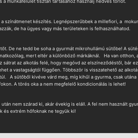
és a munkafelület tisztán tartásához használj nedves törlőt.
 a színátmenet készítés. Legnépszerűbbek a millefiori, a mokume
azzák, de ha ügyes vagy más területeken is felhasználhatod.
ütőt. De ne tedd be soha a gyurmát mikrohullámú sütőbe! A süté
vonatkozólag, mert eltér a különböző márkáknál. Ha van otthon,
sz sátrat az alkotás felé, hogy megóvd az elszíneződéstől, bár e
ehet a vastagságtól függően. Többször is visszatehető az alkotá
 túl. A sütőből kivéve várd meg, míg kihűl a gyurma, csak utána 
okon. A törés oka a nem megfelelő kondicionálás is lehet!
án nem szárad ki, akár évekig is eláll. A fel nem használt gyur
 és extrém hőfoknak ne tegyük ki!