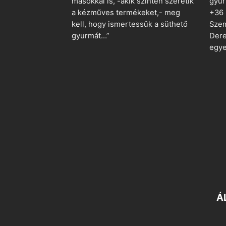
másokkal is, -akik szintén szeretik
gyu
a kézműves termékeket,- meg
+36
kell, hogy ismertessük a süthető
Szem
gyurmát…”
Dere
egye
Á