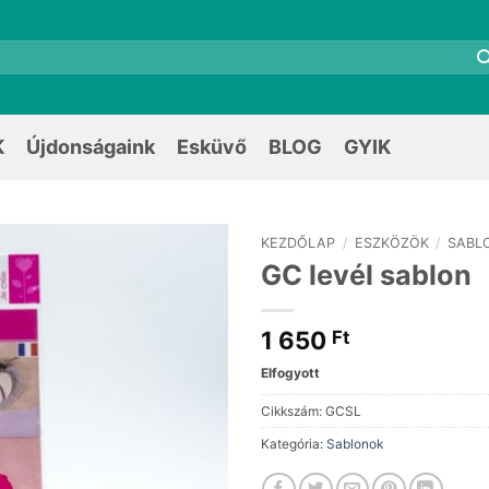
K
Újdonságaink
Esküvő
BLOG
GYIK
KEZDŐLAP
/
ESZKÖZÖK
/
SABL
GC levél sablon
1 650
Ft
Elfogyott
Cikkszám:
GCSL
Kategória:
Sablonok