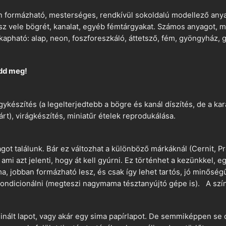
 formázható, mesterséges, rendkívül sokoldalú modellező anyag
tsz vele bögrét, kanalat, egyéb fémtárgyakat. Számos anyagot, min
apható: alap, neon, foszforeszkáló, áttetsző, fém, gyöngyház, g
dd meg!
ykészítés (a legelterjedtebb a bögre és kanál díszítés, de a k
árt), virágkészítés, miniatűr ételek reprodukálása.
t találunk. Bár ez változhat a különböző márkáknál (Cernit, Pr
 ami azt jelenti, hogy át kell gyúrni. Ez történhet a kezünkkel, 
a, jobban formázható lesz, és csak így lehet tartós, jó minőség
ndicionálni (megteszi nagymama tésztanyújtó gépe is). A szín
nált lapot, vagy akár egy sima papírlapot. De semmiképpen se 