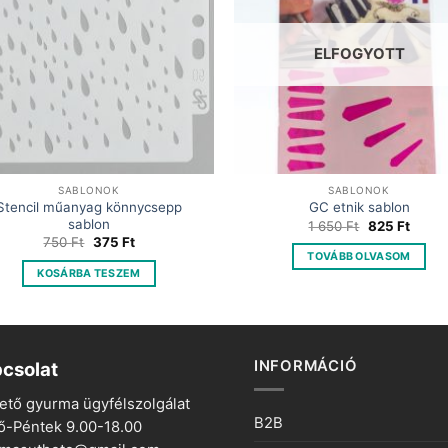
ELFOGYOTT
SABLONOK
SABLONOK
Stencil műanyag könnycsepp
GC etnik sablon
sablon
Original
Curre
1 650
Ft
825
Ft
price
price
Original
Current
750
Ft
375
Ft
was:
is:
price
price
TOVÁBB OLVASOM
1
825 Ft
was:
is:
KOSÁRBA TESZEM
650 Ft.
750 Ft.
375 Ft.
INFORMÁCIÓ
csolat
ető gyurma ügyfélszolgálat
B2B
ő-Péntek 9.00-18.00