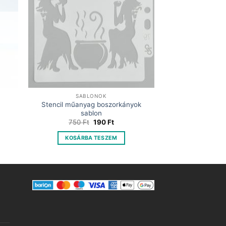
SABLONOK
Stencil műanyag boszorkányok
sablon
nt
Original
Current
750
Ft
190
Ft
price
price
.
was:
is:
KOSÁRBA TESZEM
750 Ft.
190 Ft.