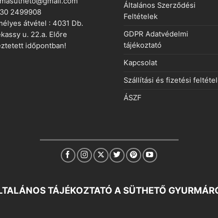
rmasutheto@gmail.com
Általános Szerződési
 30 2499908
Feltételek
élyes átvétel : 4031 Db.
GDPR Adatvédelmi
kassy u. 22.a. Előre
tájékoztató
ztetett időpontban!
Kapcsolat
Szállítási és fizetési feltéte
ÁSZF
LTALÁNOS TÁJÉKOZTATÓ A SÜTHETŐ GYURMÁR