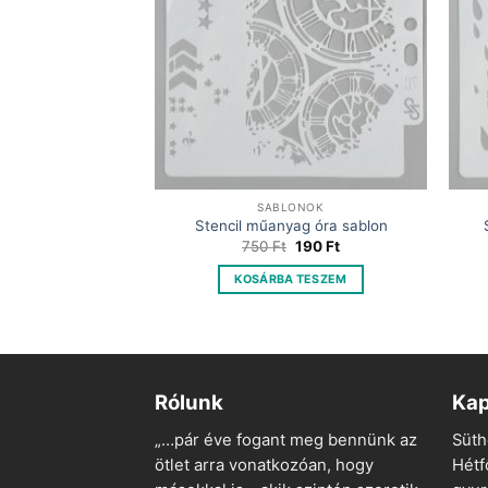
ONOK
SABLONOK
sz sablon
Stencil műanyag óra sablon
Original
Current
Original
Current
825
Ft
750
Ft
190
Ft
price
price
price
price
was:
is:
was:
is:
 TESZEM
KOSÁRBA TESZEM
1
825 Ft.
750 Ft.
190 Ft.
650 Ft.
Rólunk
Kap
„…pár éve fogant meg bennünk az
Süth
ötlet arra vonatkozóan, hogy
Hétf