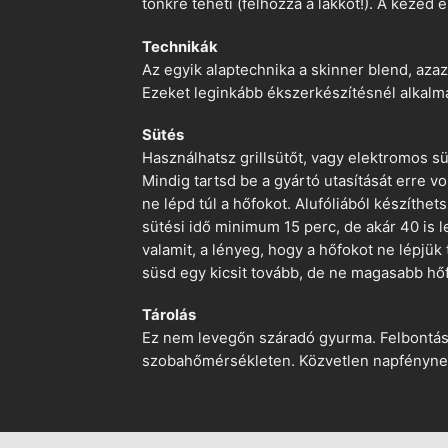
tönkre teheti (felhozza a lakkot!). A kezed 
Technikák
Az egyik alaptechnika a skinner blend, azaz
Ezeket leginkább ékszerkészítésnél alkalm
Sütés
Használhatsz grillsütőt, vagy elektromos s
Mindig tartsd be a gyártó utasítását erre 
ne lépd túl a hőfokot. Alufóliából készíthet
sütési idő minimum 15 perc, de akár 40 is l
valamit, a lényeg, hogy a hőfokot ne lépjük
süsd egy kicsit tovább, de ne magasabb hőf
Tárolás
Ez nem levegőn száradó gyurma. Felbontás ut
szobahőmérsékleten. Közvetlen napfénynek