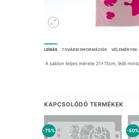
LEÍRÁS
TOVÁBBI INFORMÁCIÓK
VÉLEMÉNYEK 
A sablon teljes mérete 21x15cm, 9db minta 
KAPCSOLÓDÓ TERMÉKEK
-75%
-50%