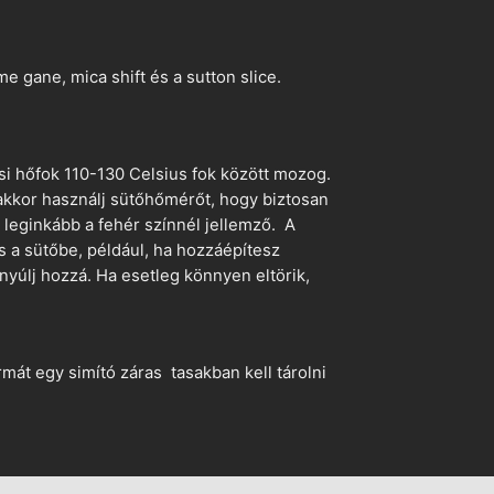
 gane, mica shift és a sutton slice.
si hőfok 110-130 Celsius fok között mozog.
 akkor használj sütőhőmérőt, hogy biztosan
z leginkább a fehér színnél jellemző. A
s a sütőbe, például, ha hozzáépítesz
nyúlj hozzá. Ha esetleg könnyen eltörik,
mát egy simító záras tasakban kell tárolni