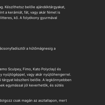
. Készíthetsz belőle ajándéktárgyakat,
t a kerámiát, fát, vagy akár fémet is
litteres, kő. A folyékony gyurmával
arácsonyfadísztől a hűtőmágnesig a
emo Sculpey, Fimo, Kato Polyclay) és
egy nyújtógéppel, vagy akár nyújtóhengerrel.
ű tárgyat készíteni belőle. A legkönnyebben
ek egymással jól keverhetők, és sütés
dolgozz csak magán az asztallapon, mert