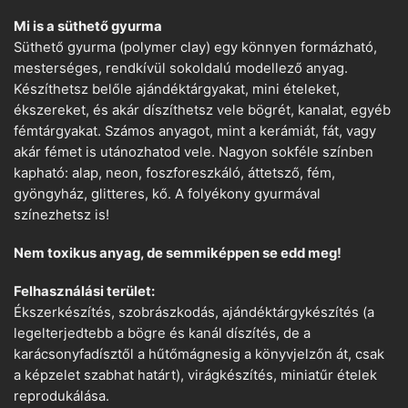
Mi is a süthető gyurma
Süthető gyurma (polymer clay) egy könnyen formázható,
mesterséges, rendkívül sokoldalú modellező anyag.
Készíthetsz belőle ajándéktárgyakat, mini ételeket,
ékszereket, és akár díszíthetsz vele bögrét, kanalat, egyéb
fémtárgyakat. Számos anyagot, mint a kerámiát, fát, vagy
akár fémet is utánozhatod vele. Nagyon sokféle színben
kapható: alap, neon, foszforeszkáló, áttetsző, fém,
gyöngyház, glitteres, kő. A folyékony gyurmával
színezhetsz is!
Nem toxikus anyag, de semmiképpen se edd meg!
Felhasználási terület:
Ékszerkészítés, szobrászkodás, ajándéktárgykészítés (a
legelterjedtebb a bögre és kanál díszítés, de a
karácsonyfadísztől a hűtőmágnesig a könyvjelzőn át, csak
a képzelet szabhat határt), virágkészítés, miniatűr ételek
reprodukálása.