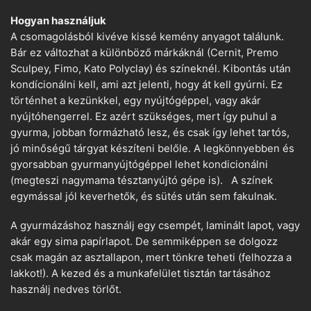
Hogyan használjuk
A csomagolásból kivéve kissé kemény anyagot találunk.
Bár ez változhat a különböző márkáknál (Cernit, Premo
Sculpey, Fimo, Kato Polyclay) és színeknél. Kibontás után
kondícionálni kell, ami azt jelenti, hogy át kell gyúrni. Ez
történhet a kezünkkel, egy nyújtógéppel, vagy akár
nyújtóhengerrel. Ez azért szükséges, mert így puhul a
gyurma, jobban formázható lesz, és csak így lehet tartós,
jó minőségű tárgyat készíteni belőle. A legkönnyebben és
gyorsabban gyurmanyújtógéppel lehet kondicionálni
(megteszi nagymama tésztanyújtó gépe is). A színek
egymással jól keverhetők, és sütés után sem fakulnak.
A gyurmázáshoz használj egy csempét, laminált lapot, vagy
akár egy sima papírlapot. De semmiképpen se dolgozz
csak magán az asztallapon, mert tönkre teheti (felhozza a
lakkot!). A kezed és a munkafelület tisztán tartásához
használj nedves törlőt.