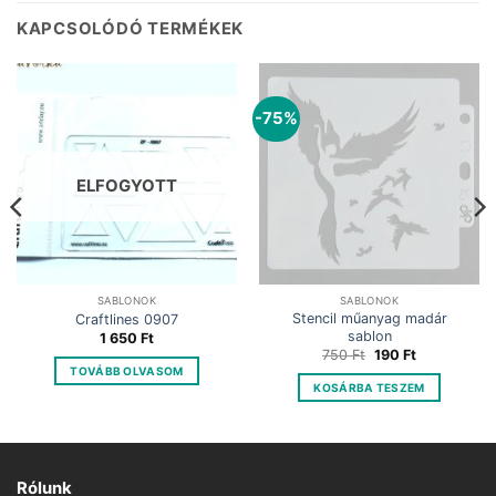
KAPCSOLÓDÓ TERMÉKEK
-75%
ELFOGYOTT
SABLONOK
SABLONOK
Stencil műanyag madár
Craftlines 0907
sablon
1 650
Ft
Original
Current
750
Ft
190
Ft
price
price
TOVÁBB OLVASOM
was:
is:
KOSÁRBA TESZEM
750 Ft.
190 Ft.
Rólunk