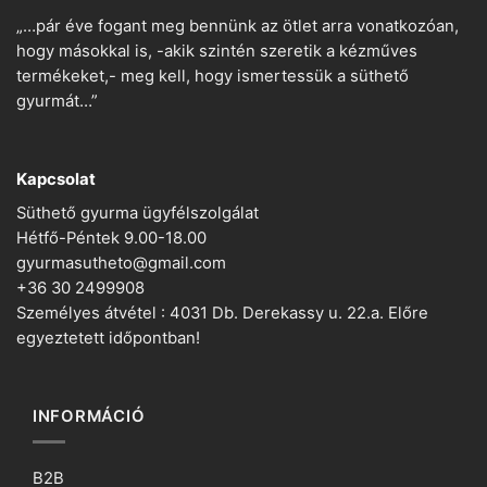
„…pár éve fogant meg bennünk az ötlet arra vonatkozóan,
hogy másokkal is, -akik szintén szeretik a kézműves
termékeket,- meg kell, hogy ismertessük a süthető
gyurmát…”
Kapcsolat
Süthető gyurma ügyfélszolgálat
Hétfő-Péntek 9.00-18.00
gyurmasutheto@gmail.com
+36 30 2499908
Személyes átvétel : 4031 Db. Derekassy u. 22.a. Előre
egyeztetett időpontban!
INFORMÁCIÓ
B2B