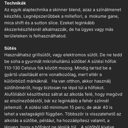
Technikák
Az egyik alaptechnika a skinner blend, azaz a színátmenet
készítés. Legnépszerűbbek a millefiori, a mokume gane,
mica shift és a sutton slice. Ezeket leginkább
ékszerkészítésnél alkalmazzák, de ha ügyes vagy más
területeken is felhasználhatod.
Sütés
Használhatsz grillsütőt, vagy elektromos sütőt. De ne tedd
be soha a gyurmát mikrohullámú sütőbe! A sütési hőfok
110-130 Celsius fok között mozog. Mindig tartsd be a
gyártó utasítását erre vonatkozólag, mert eltér a
különböző márkáknál. Ha van otthon, akkor használj
sütőhőmérőt, hogy biztosan ne lépd túl a hőfokot.
Alufóliából készíthetsz sátrat az alkotás felé, hogy megóvd
az elszíneződéstől, bár ez leginkább a fehér színnél
jellemző. A sütési idő minimum 15 perc, de akár 40 is
lehet a vastagságtól függően. Többször is visszatehető az
alkotás a sütőbe, például, ha hozzáépítesz valamit, a
lényeg, hogy a hőfokot ne lépjük túl. A sütőből kivéve