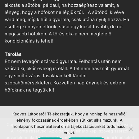
alkotás a sütőbe, például, ha hozzáépítesz valamit, a
lényeg, hogy a hőfokot ne lépjük túl. A sütőből kivéve
várd meg, míg kihűl a gyurma, csak utána nyúlj hozzá. Ha
esetleg könnyen eltörik, süsd egy kicsit tovább, de ne
magasabb hőfokon. A törés oka a nem megfelelő
kondicionálás is lehet!
Tárolás
Ez nem levegőn száradó gyurma. Felbontás után nem
szárad ki, akár évekig is eláll. A fel nem használt gyurmát
egy simító záras tasakban kell tárolni
szobahőmérsékleten. Közvetlen napfénynek és extrém
hőfoknak ne tegyük ki!
Kedves Látogató! Tájékoztatjuk, hogy a honlap felhasználói
élmény fokozásának érdekében sütiket alkalmazunk. A
Copyright © www.suthetogyurma.hu − Minden jog fenntartva! /
honlapunk használatával ön a tájékoztatásunkat tudomásul
All rights reserved! Az oldalon található kép, szöveg szerzői
veszi.
jogvédelem alatt áll. Engedély nélküli felhasználása jogi lépéseket