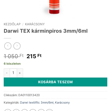
KEZDŐLAP
/
KARÁCSONY
Darwi TEX kárminpiros 3mm/6ml
Original
Current
1 050
215
Ft
Ft
price
price
6 készleten
was:
is:
Darwi TEX kárminpiros 3mm/6ml mennyiség
1
215 Ft.
050 Ft.
KOSÁRBA TESZEM
Cikkszám:
DA0110013420
Kategóriák:
Darwi textilfilc 3mm/6ml
,
Karácsony