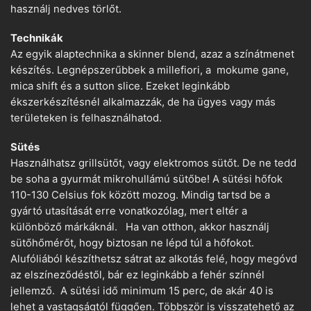
használj nedves törlőt.
Technikák
Az egyik alaptechnika a skinner blend, azaz a színátmenet
készítés. Legnépszerűbbek a millefiori, a mokume gane,
mica shift és a sutton slice. Ezeket leginkább
ékszerkészítésnél alkalmazzák, de ha ügyes vagy más
területeken is felhasználhatod.
Sütés
Használhatsz grillsütőt, vagy elektromos sütőt. De ne tedd
be soha a gyurmát mikrohullámú sütőbe! A sütési hőfok
110-130 Celsius fok között mozog. Mindig tartsd be a
gyártó utasítását erre vonatkozólag, mert eltér a
különböző márkáknál. Ha van otthon, akkor használj
sütőhőmérőt, hogy biztosan ne lépd túl a hőfokot.
Alufóliából készíthetsz sátrat az alkotás felé, hogy megóvd
az elszíneződéstől, bár ez leginkább a fehér színnél
jellemző. A sütési idő minimum 15 perc, de akár 40 is
lehet a vastagságtól függően. Többször is visszatehető az