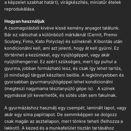
a képzelet szabhat határt), virágkészítés, miniatűr ételek
reprodukálása.
Hogyan használjuk
A csomagolásból kivéve kissé kemény anyagot találunk.
Bár ez változhat a különböző márkáknál (Cernit, Premo
Sculpey, Fimo, Kato Polyclay) és színeknél. Kibontás után
kondícionálni kell, ami azt jelenti, hogy át kell gyúrni. Ez
történhet a kezünkkel, egy nyújtógéppel, vagy akár
nyújtóhengerrel. Ez azért szükséges, mert így puhul a
gyurma, jobban formázható lesz, és csak így lehet tartós,
jó minőségű tárgyat készíteni belőle. A legkönnyebben és
gyorsabban gyurmanyújtógéppel lehet kondicionálni
(megteszi nagymama tésztanyújtó gépe is). A színek
egymással jól keverhetők, és sütés után sem fakulnak.
A gyurmázáshoz használj egy csempét, laminált lapot, vagy
akár egy sima papírlapot. De semmiképpen se dolgozz
csak magán az asztallapon, mert tönkre teheti (felhozza a
lakkot!). A kezed és a munkafelület tisztán tartásához