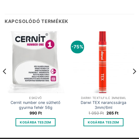
KAPCSOLÓDÓ TERMÉKEK
-75%
ESKÜVŐ
DARWI TEXTILFILC 3MM/6ML
Cernit number one süthető
Darwi TEX narancssárga
gyurma fehér 56g
3mm/6ml
Original
Current
990
Ft
1 050
Ft
265
Ft
price
price
was:
is:
KOSÁRBA TESZEM
KOSÁRBA TESZEM
1
265 Ft.
050 Ft.