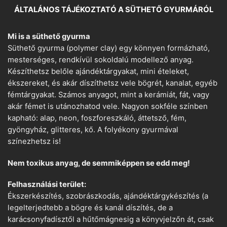
ÁLTALÁNOS TÁJÉKOZTATÓ A SÜTHETŐ GYURMÁRÓL
Mi is a süthető gyurma
Süthető gyurma (polymer clay) egy könnyen formázható,
mesterséges, rendkívül sokoldalú modellező anyag.
Készíthetsz belőle ajándéktárgyakat, mini ételeket,
ékszereket, és akár díszíthetsz vele bögrét, kanalat, egyéb
fémtárgyakat. Számos anyagot, mint a kerámiát, fát, vagy
akár fémet is utánozhatod vele. Nagyon sokféle színben
kapható: alap, neon, foszforeszkáló, áttetsző, fém,
gyöngyház, glitteres, kő. A folyékony gyurmával
színezhetsz is!
Nem toxikus anyag, de semmiképpen se edd meg!
Felhasználási terület:
Ékszerkészítés, szobrászkodás, ajándéktárgykészítés (a
legelterjedtebb a bögre és kanál díszítés, de a
karácsonyfadísztől a hűtőmágnesig a könyvjelzőn át, csak