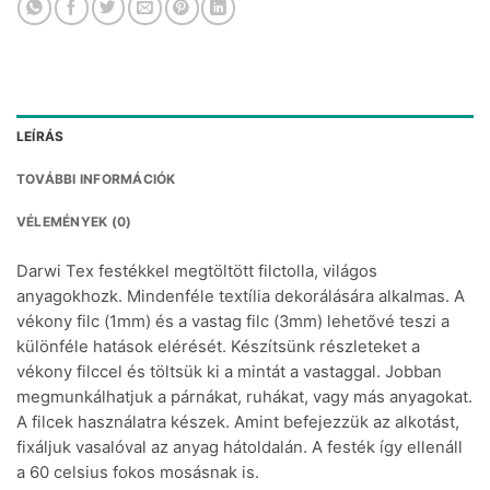
LEÍRÁS
TOVÁBBI INFORMÁCIÓK
VÉLEMÉNYEK (0)
Darwi Tex festékkel megtöltött filctolla, világos
anyagokhozk. Mindenféle textília dekorálására alkalmas. A
vékony filc (1mm) és a vastag filc (3mm) lehetővé teszi a
különféle hatások elérését. Készítsünk részleteket a
vékony filccel és töltsük ki a mintát a vastaggal. Jobban
megmunkálhatjuk a párnákat, ruhákat, vagy más anyagokat.
A filcek használatra készek. Amint befejezzük az alkotást,
fixáljuk vasalóval az anyag hátoldalán. A festék így ellenáll
a 60 celsius fokos mosásnak is.