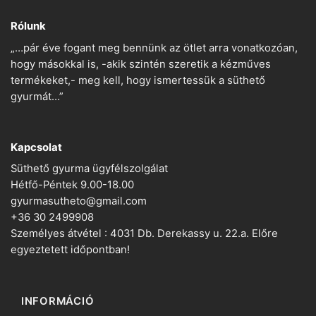
Rólunk
„…pár éve fogant meg bennünk az ötlet arra vonatkozóan,
hogy másokkal is, -akik szintén szeretik a kézműves
termékeket,- meg kell, hogy ismertessük a süthető
gyurmát…”
Kapcsolat
Süthető gyurma ügyfélszolgálat
Hétfő-Péntek 9.00-18.00
gyurmasutheto@gmail.com
+36 30 2499908
Személyes átvétel : 4031 Db. Derekassy u. 22.a. Előre
egyeztetett időpontban!
INFORMÁCIÓ