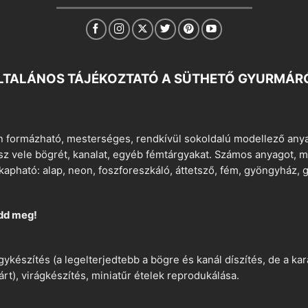
LTALÁNOS TÁJÉKOZTATÓ A SÜTHETŐ GYURMÁR
 formázható, mesterséges, rendkívül sokoldalú modellező anyag
tsz vele bögrét, kanalat, egyéb fémtárgyakat. Számos anyagot, min
apható: alap, neon, foszforeszkáló, áttetsző, fém, gyöngyház, g
dd meg!
ykészítés (a legelterjedtebb a bögre és kanál díszítés, de a k
árt), virágkészítés, miniatűr ételek reprodukálása.