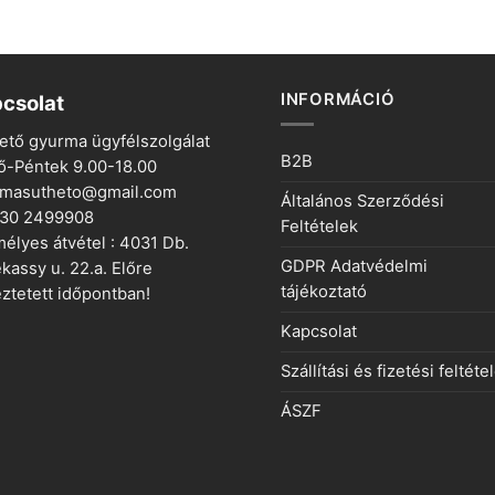
950 Ft.
INFORMÁCIÓ
csolat
ető gyurma ügyfélszolgálat
B2B
ő-Péntek 9.00-18.00
rmasutheto@gmail.com
Általános Szerződési
 30 2499908
Feltételek
élyes átvétel : 4031 Db.
GDPR Adatvédelmi
kassy u. 22.a. Előre
tájékoztató
ztetett időpontban!
Kapcsolat
Szállítási és fizetési feltéte
ÁSZF