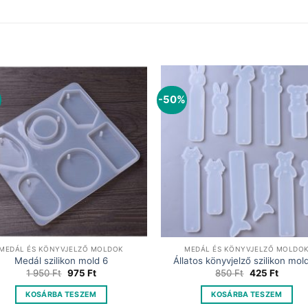
-50%
MEDÁL ÉS KÖNYVJELZŐ MOLDOK
MEDÁL ÉS KÖNYVJELZŐ MOLDO
Medál szilikon mold 6
Állatos könyvjelző szilikon mol
Original
Current
Original
Curren
1 950
Ft
975
Ft
850
Ft
425
Ft
price
price
price
price
was:
is:
was:
is:
KOSÁRBA TESZEM
KOSÁRBA TESZEM
1
975 Ft.
850 Ft.
425 Ft