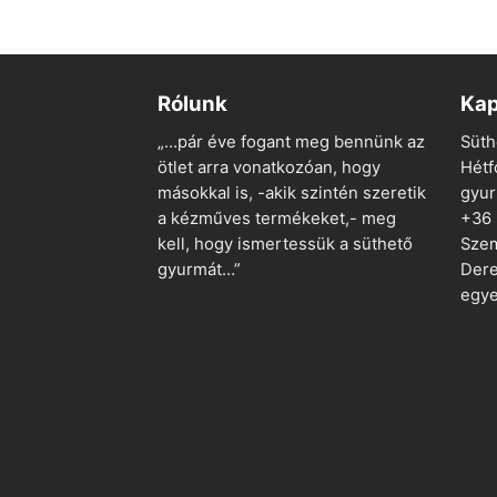
950 Ft.
475 Ft.
Rólunk
Kap
„…pár éve fogant meg bennünk az
Süth
ötlet arra vonatkozóan, hogy
Hétf
másokkal is, -akik szintén szeretik
gyu
a kézműves termékeket,- meg
+36
kell, hogy ismertessük a süthető
Szem
gyurmát…”
Dere
egye