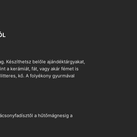
ÓL
. Készíthetsz belőle ajándéktárgyakat,
t a kerámiát, fát, vagy akár fémet is
litteres, kő. A folyékony gyurmával
arácsonyfadísztől a hűtőmágnesig a