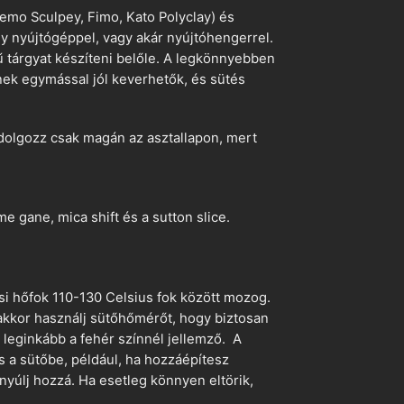
emo Sculpey, Fimo, Kato Polyclay) és
egy nyújtógéppel, vagy akár nyújtóhengerrel.
ű tárgyat készíteni belőle. A legkönnyebben
ek egymással jól keverhetők, és sütés
dolgozz csak magán az asztallapon, mert
 gane, mica shift és a sutton slice.
si hőfok 110-130 Celsius fok között mozog.
 akkor használj sütőhőmérőt, hogy biztosan
z leginkább a fehér színnél jellemző. A
s a sütőbe, például, ha hozzáépítesz
nyúlj hozzá. Ha esetleg könnyen eltörik,