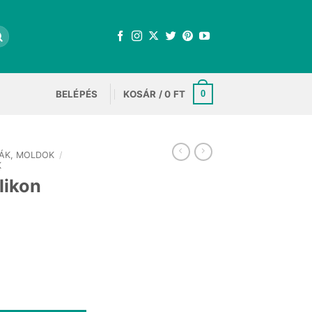
BELÉPÉS
KOSÁR /
0
FT
0
ÁK, MOLDOK
/
K
likon
rent
e
mennyiség
Ft.