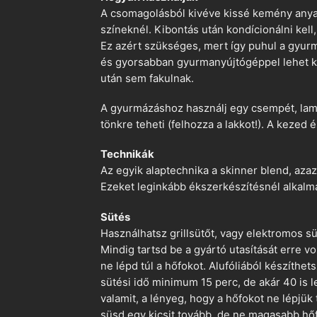
A csomagolásból kivéve kissé kemény anyago
színeknél. Kibontás után kondícionálni kell,
Ez azért szükséges, mert így puhul a gyurm
és gyorsabban gyurmanyújtógéppel lehet ko
után sem fakulnak.
A gyurmázáshoz használj egy csempét, lami
tönkre teheti (felhozza a lakkot!). A kezed 
Technikák
Az egyik alaptechnika a skinner blend, azaz
Ezeket leginkább ékszerkészítésnél alkalm
Sütés
Használhatsz grillsütőt, vagy elektromos s
Mindig tartsd be a gyártó utasítását erre 
ne lépd túl a hőfokot. Alufóliából készíthet
sütési idő minimum 15 perc, de akár 40 is l
valamit, a lényeg, hogy a hőfokot ne lépjük
süsd egy kicsit tovább, de ne magasabb hőf