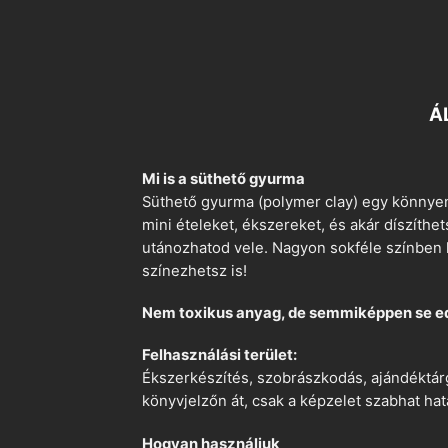
Á
Mi is a süthető gyurma
Süthető gyurma (polymer clay) egy könnyen
mini ételeket, ékszereket, és akár díszíthe
utánozhatod vele. Nagyon sokféle színben k
színezhetsz is!
Nem toxikus anyag, de semmiképpen se e
Felhasználási terület:
Ékszerkészítés, szobrászkodás, ajándéktárg
könyvjelzőn át, csak a képzelet szabhat hat
Hogyan használjuk