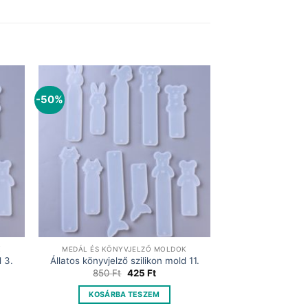
-50%
K
MEDÁL ÉS KÖNYVJELZŐ MOLDOK
d 3.
Állatos könyvjelző szilikon mold 11.
t
Original
Current
850
Ft
425
Ft
price
price
was:
is:
KOSÁRBA TESZEM
.
850 Ft.
425 Ft.