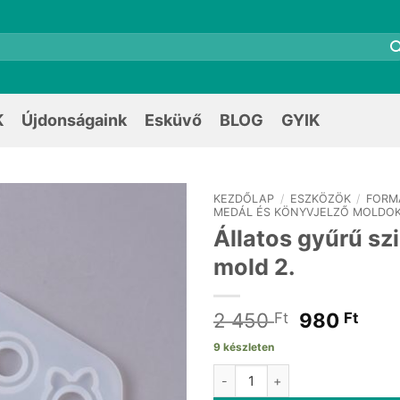
K
Újdonságaink
Esküvő
BLOG
GYIK
KEZDŐLAP
/
ESZKÖZÖK
/
FORM
MEDÁL ÉS KÖNYVJELZŐ MOLDO
Állatos gyűrű szi
mold 2.
Original
Cur
2 450
980
Ft
Ft
price
pric
9 készleten
was:
is:
Állatos gyűrű szilikon mold 2. 
2
980 
450 Ft.