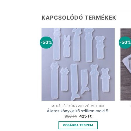
KAPCSOLÓDÓ TERMÉKEK
-50%
-50%
VJELZŐ MOLDOK
MEDÁL ÉS KÖNYVJELZŐ MOLDOK
omszög szilikon
Állatos könyvjelző szilikon mold 5.
ld
Original
Current
850
Ft
425
Ft
price
price
Original
Current
475
Ft
was:
is:
price
price
KOSÁRBA TESZEM
850 Ft.
425 Ft.
was:
is:
 TESZEM