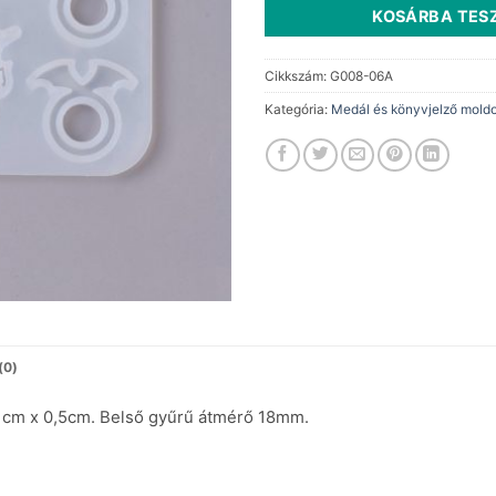
KOSÁRBA TES
Cikkszám:
G008-06A
Kategória:
Medál és könyvjelző mold
(0)
 11cm x 0,5cm. Belső gyűrű átmérő 18mm.