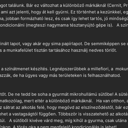
t találunk. Bár ez változhat a különböző márkáknál (Cernit, Pr
 ami azt jelenti, hogy át kell gyúrni. Ez történhet a kezünkkel, 
a, jobban formázható lesz, és csak így lehet tartós, jó minőség
ndicionálni (megteszi nagymama tésztanyújtó gépe is). A szín
nált lapot, vagy akár egy sima papírlapot. De semmiképpen se 
és a munkafelület tisztán tartásához használj nedves törlőt.
 a színátmenet készítés. Legnépszerűbbek a millefiori, a mokume
azzák, de ha ügyes vagy más területeken is felhasználhatod.
ütőt. De ne tedd be soha a gyurmát mikrohullámú sütőbe! A süté
vonatkozólag, mert eltér a különböző márkáknál. Ha van otthon,
sz sátrat az alkotás felé, hogy megóvd az elszíneződéstől, bár e
ehet a vastagságtól függően. Többször is visszatehető az alkotá
 túl. A sütőből kivéve várd meg, míg kihűl a gyurma, csak utána 
okon. A törés oka a nem megfelelő kondicionálás is lehet!