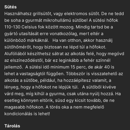
Sütés
Használhatsz grillsütőt, vagy elektromos sütőt. De ne tedd
be soha a gyurmát mikrohullámú sütőbe! A sütési hőfok
110-130 Celsius fok között mozog. Mindig tartsd be a
gyártó utasítását erre vonatkozólag, mert eltér a
különböző márkáknál. Ha van otthon, akkor használj
sütőhőmérőt, hogy biztosan ne lépd túl a hőfokot.
Alufóliából készíthetsz sátrat az alkotás felé, hogy megóvd
az elszíneződéstől, bár ez leginkább a fehér színnél
jellemző. A sütési idő minimum 15 perc, de akár 40 is
lehet a vastagságtól függően. Többször is visszatehető az
alkotás a sütőbe, például, ha hozzáépítesz valamit, a
lényeg, hogy a hőfokot ne lépjük túl. A sütőből kivéve
várd meg, míg kihűl a gyurma, csak utána nyúlj hozzá. Ha
esetleg könnyen eltörik, süsd egy kicsit tovább, de ne
magasabb hőfokon. A törés oka a nem megfelelő
kondicionálás is lehet!
Tárolás