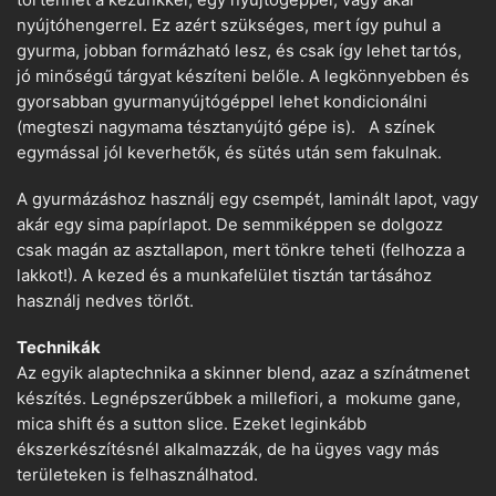
nyújtóhengerrel. Ez azért szükséges, mert így puhul a
gyurma, jobban formázható lesz, és csak így lehet tartós,
jó minőségű tárgyat készíteni belőle. A legkönnyebben és
gyorsabban gyurmanyújtógéppel lehet kondicionálni
(megteszi nagymama tésztanyújtó gépe is). A színek
egymással jól keverhetők, és sütés után sem fakulnak.
A gyurmázáshoz használj egy csempét, laminált lapot, vagy
akár egy sima papírlapot. De semmiképpen se dolgozz
csak magán az asztallapon, mert tönkre teheti (felhozza a
lakkot!). A kezed és a munkafelület tisztán tartásához
használj nedves törlőt.
Technikák
Az egyik alaptechnika a skinner blend, azaz a színátmenet
készítés. Legnépszerűbbek a millefiori, a mokume gane,
mica shift és a sutton slice. Ezeket leginkább
ékszerkészítésnél alkalmazzák, de ha ügyes vagy más
területeken is felhasználhatod.