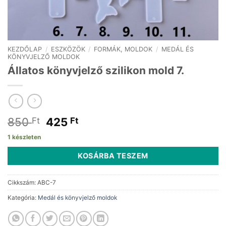
KEZDŐLAP
/
ESZKÖZÖK
/
FORMÁK, MOLDOK
/
MEDÁL ÉS
KÖNYVJELZŐ MOLDOK
Állatos könyvjelző szilikon mold 7.
Original
Current
850
425
Ft
Ft
price
price
1 készleten
was:
is:
850 Ft.
425 Ft.
KOSÁRBA TESZEM
Cikkszám:
ABC-7
Kategória:
Medál és könyvjelző moldok