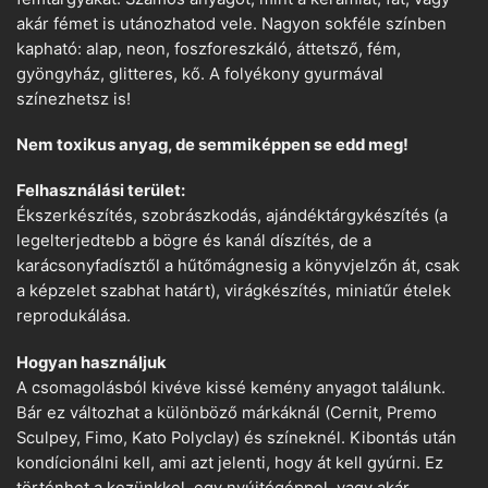
akár fémet is utánozhatod vele. Nagyon sokféle színben
kapható: alap, neon, foszforeszkáló, áttetsző, fém,
gyöngyház, glitteres, kő. A folyékony gyurmával
színezhetsz is!
Nem toxikus anyag, de semmiképpen se edd meg!
Felhasználási terület:
Ékszerkészítés, szobrászkodás, ajándéktárgykészítés (a
legelterjedtebb a bögre és kanál díszítés, de a
karácsonyfadísztől a hűtőmágnesig a könyvjelzőn át, csak
a képzelet szabhat határt), virágkészítés, miniatűr ételek
reprodukálása.
Hogyan használjuk
A csomagolásból kivéve kissé kemény anyagot találunk.
Bár ez változhat a különböző márkáknál (Cernit, Premo
Sculpey, Fimo, Kato Polyclay) és színeknél. Kibontás után
kondícionálni kell, ami azt jelenti, hogy át kell gyúrni. Ez
történhet a kezünkkel, egy nyújtógéppel, vagy akár