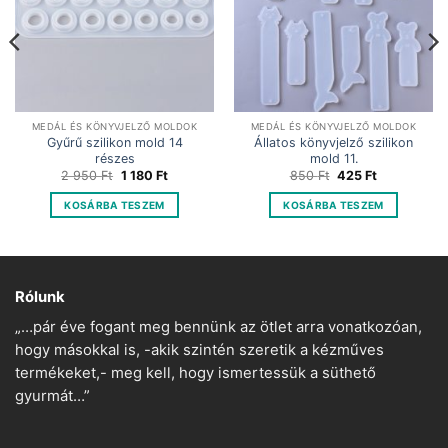
MEDÁL ÉS KÖNYVJELZŐ MOLDOK
MEDÁL ÉS KÖNYVJELZŐ MOLDOK
Gyűrű szilikon mold 14
Állatos könyvjelző szilikon
részes
mold 11.
Original
Current
Original
Current
2 950
Ft
1 180
Ft
850
Ft
425
Ft
price
price
price
price
was:
is:
was:
is:
KOSÁRBA TESZEM
KOSÁRBA TESZEM
2
1
850 Ft.
425 Ft.
950 Ft.
180 Ft.
Rólunk
„…pár éve fogant meg bennünk az ötlet arra vonatkozóan,
hogy másokkal is, -akik szintén szeretik a kézműves
termékeket,- meg kell, hogy ismertessük a süthető
gyurmát…”