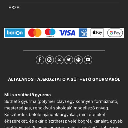
ÁSZF
ÁLTALÁNOS TÁJÉKOZTATÓ A SÜTHETŐ GYURMÁRÓL
Mi is a süthető gyurma
Süthető gyurma (polymer clay) egy könnyen formázható,
mesterséges, rendkívül sokoldalú modellező anyag.
Készíthetsz belőle ajándéktárgyakat, mini ételeket,
ékszereket, és akár díszíthetsz vele bögrét, kanalat, egyéb
fémtárgyakat. Számos anyagot, mint a kerámiát, fát, vagy