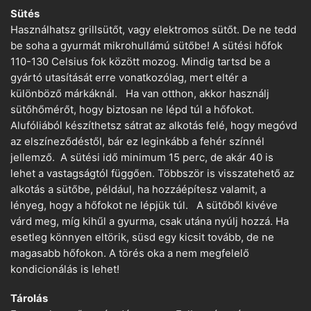
Sütés
Használhatsz grillsütőt, vagy elektromos sütőt. De ne tedd
be soha a gyurmát mikrohullámú sütőbe! A sütési hőfok
110-130 Celsius fok között mozog. Mindig tartsd be a
gyártó utasítását erre vonatkozólag, mert eltér a
különböző márkáknál. Ha van otthon, akkor használj
sütőhőmérőt, hogy biztosan ne lépd túl a hőfokot.
Alufóliából készíthetsz sátrat az alkotás felé, hogy megóvd
az elszíneződéstől, bár ez leginkább a fehér színnél
jellemző. A sütési idő minimum 15 perc, de akár 40 is
lehet a vastagságtól függően. Többször is visszatehető az
alkotás a sütőbe, például, ha hozzáépítesz valamit, a
lényeg, hogy a hőfokot ne lépjük túl. A sütőből kivéve
várd meg, míg kihűl a gyurma, csak utána nyúlj hozzá. Ha
esetleg könnyen eltörik, süsd egy kicsit tovább, de ne
magasabb hőfokon. A törés oka a nem megfelelő
kondicionálás is lehet!
Tárolás