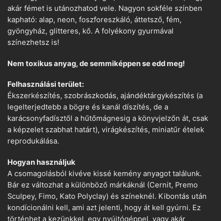
akár fémet is utánozhatod vele. Nagyon sokféle színben
kapható: alap, neon, foszforeszkáló, áttetsző, fém,
gyöngyház, glitteres, kő. A folyékony gyurmával
színezhetsz is!
Nem toxikus anyag, de semmiképpen se edd meg!
Felhasználási terület:
Ékszerkészítés, szobrászkodás, ajándéktárgykészítés (a
legelterjedtebb a bögre és kanál díszítés, de a
karácsonyfadísztől a hűtőmágnesig a könyvjelzőn át, csak
a képzelet szabhat határt), virágkészítés, miniatűr ételek
reprodukálása.
Hogyan használjuk
A csomagolásból kivéve kissé kemény anyagot találunk.
Bár ez változhat a különböző márkáknál (Cernit, Premo
Sculpey, Fimo, Kato Polyclay) és színeknél. Kibontás után
kondícionálni kell, ami azt jelenti, hogy át kell gyúrni. Ez
történhet a kezünkkel, egy nyújtógéppel, vagy akár