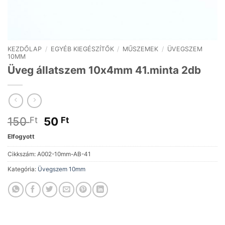
KEZDŐLAP
/
EGYÉB KIEGÉSZÍTŐK
/
MŰSZEMEK
/
ÜVEGSZEM
10MM
Üveg állatszem 10x4mm 41.minta 2db
Original
Current
150
50
Ft
Ft
price
price
Elfogyott
was:
is:
150 Ft.
50 Ft.
Cikkszám:
A002-10mm-AB-41
Kategória:
Üvegszem 10mm