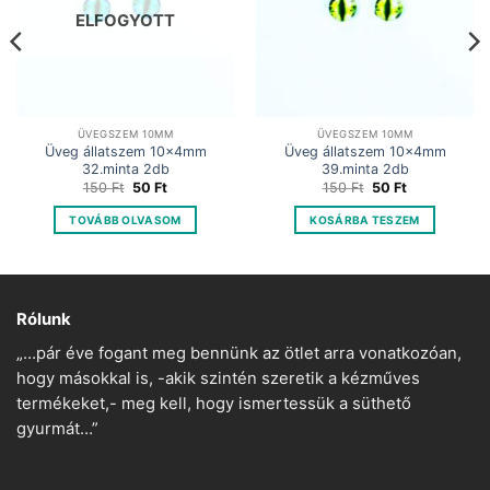
ELFOGYOTT
ÜVEGSZEM 10MM
ÜVEGSZEM 10MM
Üveg állatszem 10x4mm
Üveg állatszem 10x4mm
32.minta 2db
39.minta 2db
Original
Current
Original
Current
150
Ft
50
Ft
150
Ft
50
Ft
price
price
price
price
was:
is:
was:
is:
TOVÁBB OLVASOM
KOSÁRBA TESZEM
150 Ft.
50 Ft.
150 Ft.
50 Ft.
Rólunk
„…pár éve fogant meg bennünk az ötlet arra vonatkozóan,
hogy másokkal is, -akik szintén szeretik a kézműves
termékeket,- meg kell, hogy ismertessük a süthető
gyurmát…”