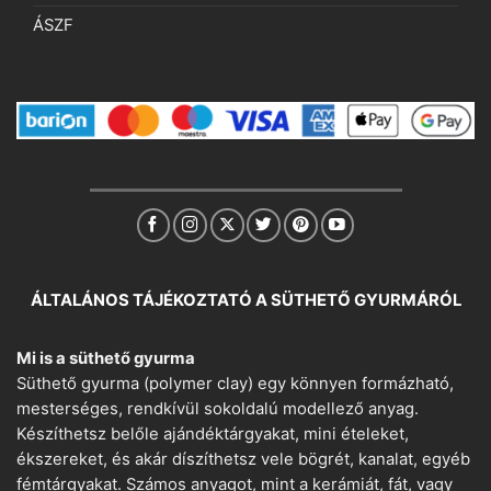
ÁSZF
ÁLTALÁNOS TÁJÉKOZTATÓ A SÜTHETŐ GYURMÁRÓL
Mi is a süthető gyurma
Süthető gyurma (polymer clay) egy könnyen formázható,
mesterséges, rendkívül sokoldalú modellező anyag.
Készíthetsz belőle ajándéktárgyakat, mini ételeket,
ékszereket, és akár díszíthetsz vele bögrét, kanalat, egyéb
fémtárgyakat. Számos anyagot, mint a kerámiát, fát, vagy