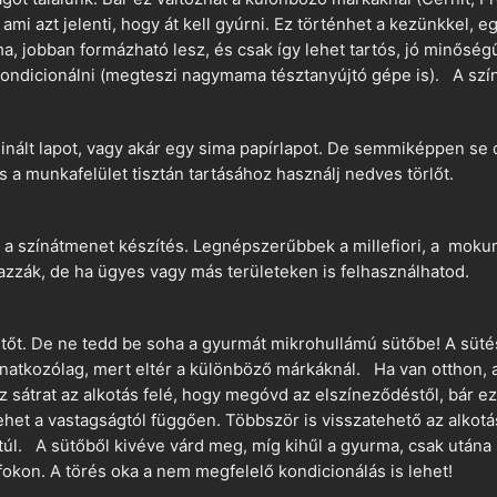
 ami azt jelenti, hogy át kell gyúrni. Ez történhet a kezünkkel, 
a, jobban formázható lesz, és csak így lehet tartós, jó minőség
ndicionálni (megteszi nagymama tésztanyújtó gépe is). A szín
nált lapot, vagy akár egy sima papírlapot. De semmiképpen se 
és a munkafelület tisztán tartásához használj nedves törlőt.
 a színátmenet készítés. Legnépszerűbbek a millefiori, a mokume
azzák, de ha ügyes vagy más területeken is felhasználhatod.
ütőt. De ne tedd be soha a gyurmát mikrohullámú sütőbe! A süté
vonatkozólag, mert eltér a különböző márkáknál. Ha van otthon,
sz sátrat az alkotás felé, hogy megóvd az elszíneződéstől, bár e
ehet a vastagságtól függően. Többször is visszatehető az alkotá
 túl. A sütőből kivéve várd meg, míg kihűl a gyurma, csak utána 
okon. A törés oka a nem megfelelő kondicionálás is lehet!