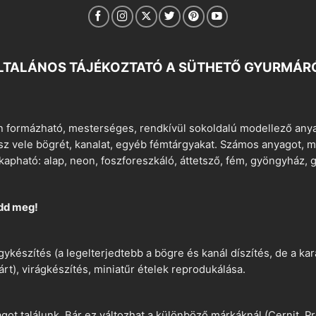
LTALÁNOS TÁJÉKOZTATÓ A SÜTHETŐ GYURMÁR
 formázható, mesterséges, rendkívül sokoldalú modellező anyag
tsz vele bögrét, kanalat, egyéb fémtárgyakat. Számos anyagot, min
apható: alap, neon, foszforeszkáló, áttetsző, fém, gyöngyház, g
dd meg!
ykészítés (a legelterjedtebb a bögre és kanál díszítés, de a k
árt), virágkészítés, miniatűr ételek reprodukálása.
t találunk. Bár ez változhat a különböző márkáknál (Cernit, Pr