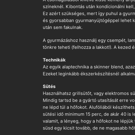
színeknél. Kibontás után kondícionálni kell,
Ez azért szükséges, mert így puhul a gyurm
és gyorsabban gyurmanyújtógéppel lehet ko
után sem fakulnak.
A gyurmázáshoz használj egy csempét, lami
tönkre teheti (felhozza a lakkot!). A kezed 
Technikák
Az egyik alaptechnika a skinner blend, azaz
Ezeket leginkább ékszerkészítésnél alkalm
Sütés
Használhatsz grillsütőt, vagy elektromos s
Mindig tartsd be a gyártó utasítását erre 
ne lépd túl a hőfokot. Alufóliából készíthet
sütési idő minimum 15 perc, de akár 40 is l
valamit, a lényeg, hogy a hőfokot ne lépjük
süsd egy kicsit tovább, de ne magasabb hőf