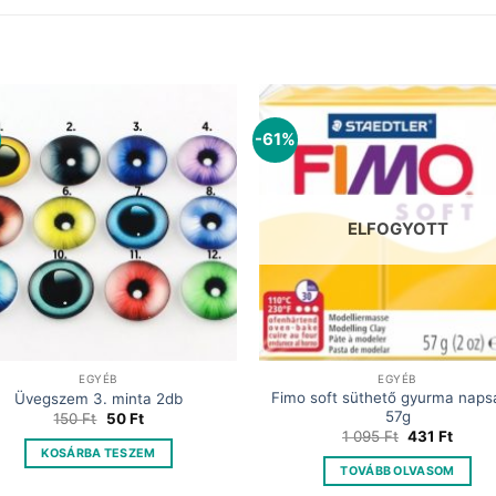
-61%
ELFOGYOTT
EGYÉB
EGYÉB
Fimo soft süthető gyurma naps
Üvegszem 3. minta 2db
57g
Original
Current
150
Ft
50
Ft
price
price
Original
Curre
1 095
Ft
431
Ft
was:
is:
price
price
KOSÁRBA TESZEM
150 Ft.
50 Ft.
was:
is:
TOVÁBB OLVASOM
1
431 Ft
095 Ft.