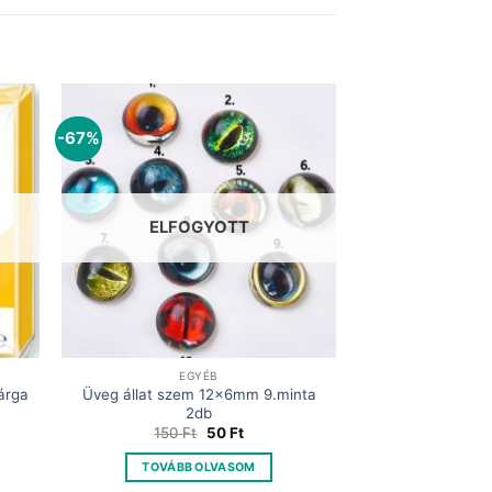
-67%
ELFOGYOTT
EGYÉB
árga
Üveg állat szem 12x6mm 9.minta
2db
nt
Original
Current
150
Ft
50
Ft
price
price
was:
is:
TOVÁBB OLVASOM
.
150 Ft.
50 Ft.