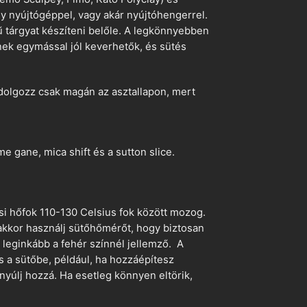
egy nyújtógéppel, vagy akár nyújtóhengerrel.
ű tárgyat készíteni belőle. A legkönnyebben
ek egymással jól keverhetők, és sütés
dolgozz csak magán az asztallapon, mert
 gane, mica shift és a sutton slice.
si hőfok 110-130 Celsius fok között mozog.
 akkor használj sütőhőmérőt, hogy biztosan
z leginkább a fehér színnél jellemző. A
s a sütőbe, például, ha hozzáépítesz
nyúlj hozzá. Ha esetleg könnyen eltörik,