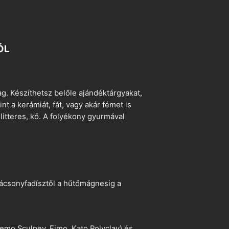
ÓL
. Készíthetsz belőle ajándéktárgyakat,
t a kerámiát, fát, vagy akár fémet is
litteres, kő. A folyékony gyurmával
arácsonyfadísztől a hűtőmágnesig a
emo Sculpey, Fimo, Kato Polyclay) és