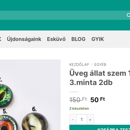
K
Újdonságaink
Esküvő
BLOG
GYIK
KEZDŐLAP
/
EGYÉB
Üveg állat sze
3.minta 2db
Original
Current
150
50
Ft
Ft
price
price
2 készleten
was:
is:
Üveg állat szem 12x6mm 3.min
150 Ft.
50 Ft.
KOSÁRBA TES