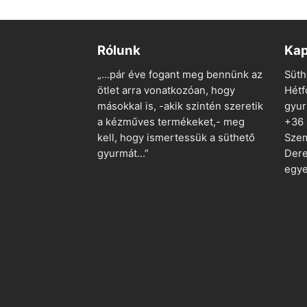
Rólunk
Kap
„…pár éve fogant meg bennünk az
Süth
ötlet arra vonatkozóan, hogy
Hétf
másokkal is, -akik szintén szeretik
gyu
a kézműves termékeket,- meg
+36
kell, hogy ismertessük a süthető
Szem
gyurmát…”
Dere
egye