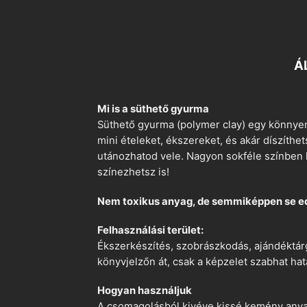
Á
Mi is a süthető gyurma
Süthető gyurma (polymer clay) egy könnyen
mini ételeket, ékszereket, és akár díszíthe
utánozhatod vele. Nagyon sokféle színben k
színezhetsz is!
Nem toxikus anyag, de semmiképpen se e
Felhasználási terület:
Ékszerkészítés, szobrászkodás, ajándéktárg
könyvjelzőn át, csak a képzelet szabhat hat
Hogyan használjuk
A csomagolásból kivéve kissé kemény anyago