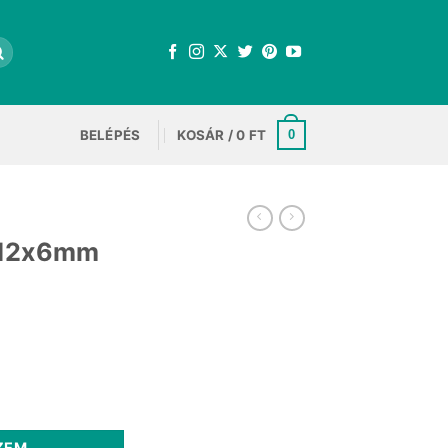
BELÉPÉS
KOSÁR /
0
FT
0
m 12x6mm
ta 2db mennyiség
ZEM