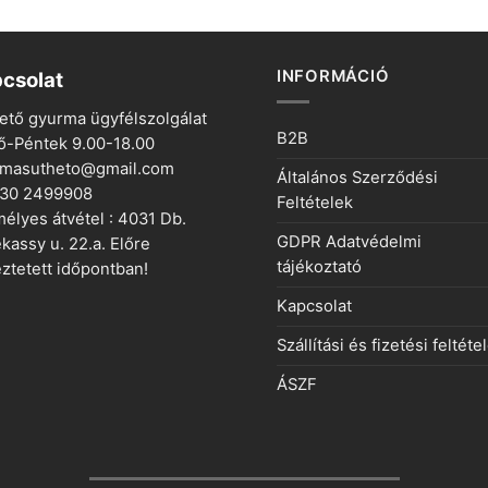
INFORMÁCIÓ
csolat
ető gyurma ügyfélszolgálat
B2B
ő-Péntek 9.00-18.00
rmasutheto@gmail.com
Általános Szerződési
 30 2499908
Feltételek
élyes átvétel : 4031 Db.
GDPR Adatvédelmi
kassy u. 22.a. Előre
tájékoztató
ztetett időpontban!
Kapcsolat
Szállítási és fizetési feltéte
ÁSZF