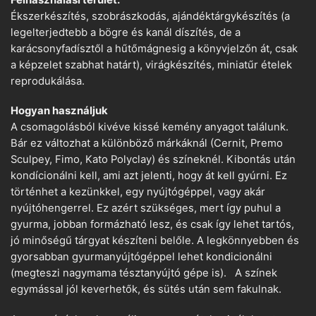
Ékszerkészítés, szobrászkodás, ajándéktárgykészítés (a
legelterjedtebb a bögre és kanál díszítés, de a
karácsonyfadísztől a hűtőmágnesig a könyvjelzőn át, csak
a képzelet szabhat határt), virágkészítés, miniatűr ételek
reprodukálása.
Hogyan használjuk
A csomagolásból kivéve kissé kemény anyagot találunk.
Bár ez változhat a különböző márkáknál (Cernit, Premo
Sculpey, Fimo, Kato Polyclay) és színeknél. Kibontás után
kondícionálni kell, ami azt jelenti, hogy át kell gyúrni. Ez
történhet a kezünkkel, egy nyújtógéppel, vagy akár
nyújtóhengerrel. Ez azért szükséges, mert így puhul a
gyurma, jobban formázható lesz, és csak így lehet tartós,
jó minőségű tárgyat készíteni belőle. A legkönnyebben és
gyorsabban gyurmanyújtógéppel lehet kondicionálni
(megteszi nagymama tésztanyújtó gépe is). A színek
egymással jól keverhetők, és sütés után sem fakulnak.