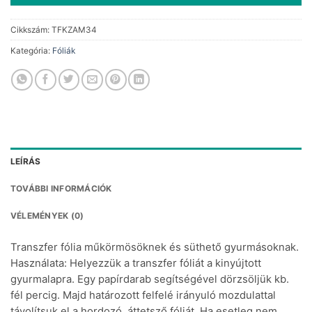
Cikkszám:
TFKZAM34
Kategória:
Fóliák
LEÍRÁS
TOVÁBBI INFORMÁCIÓK
VÉLEMÉNYEK (0)
Transzfer fólia műkörmösöknek és süthető gyurmásoknak.
Használata: Helyezzük a transzfer fóliát a kinyújtott
gyurmalapra. Egy papírdarab segítségével dörzsöljük kb.
fél percig. Majd határozott felfelé irányuló mozdulattal
távolítsuk el a hordozó, áttetsző fóliát. Ha esetleg nem