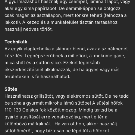
A gyurmázáshoz használj egy csempét, laminált lapot, vagy
akár egy sima papírlapot. De semmiképpen se dolgozz
csak magán az asztallapon, mert tönkre teheti (felhozza a
lakkot!). A kezed és a munkafelület tisztán tartásához
használj nedves törlőt.
Technikák
Az egyik alaptechnika a skinner blend, azaz a színátmenet
készítés. Legnépszerűbbek a millefiori, a mokume gane,
mica shift és a sutton slice. Ezeket leginkább
ékszerkészítésnél alkalmazzák, de ha ügyes vagy más
területeken is felhasználhatod.
Sütés
Használhatsz grillsütőt, vagy elektromos sütőt. De ne tedd
be soha a gyurmát mikrohullámú sütőbe! A sütési hőfok
110-130 Celsius fok között mozog. Mindig tartsd be a
gyártó utasítását erre vonatkozólag, mert eltér a
különböző márkáknál. Ha van otthon, akkor használj
sütőhőmérőt, hogy biztosan ne lépd túl a hőfokot.