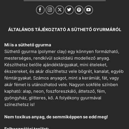
ÁLTALÁNOS TÁJÉKOZTATÓ A SÜTHETŐ GYURMÁRÓL
Mi is a süthető gyurma
Süthető gyurma (polymer clay) egy könnyen formázható,
mesterséges, rendkívül sokoldalú modellező anyag.
Készíthetsz belőle ajándéktárgyakat, mini ételeket,
ékszereket, és akár díszíthetsz vele bögrét, kanalat, egyéb
fémtárgyakat. Számos anyagot, mint a kerámiát, fát, vagy
akár fémet is utánozhatod vele. Nagyon sokféle színben
kapható: alap, neon, foszforeszkáló, áttetsző, fém,
gyöngyház, glitteres, kő. A folyékony gyurmával
színezhetsz is!
Nem toxikus anyag, de semmiképpen se edd meg!
Felhasználási terület: