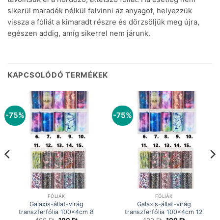
sikerül maradék nélkül felvinni az anyagot, helyezzük
vissza a fóliát a kimaradt részre és dörzsöljük meg újra,
egészen addig, amíg sikerrel nem járunk.
KAPCSOLÓDÓ TERMÉKEK
-75%
-75%
FÓLIÁK
FÓLIÁK
Galaxis-állat-virág
Galaxis-állat-virág
transzferfólia 100x4cm 8
transzferfólia 100x4cm 12
Original
Current
Original
Current