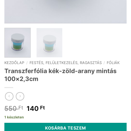
KEZDŐLAP
/
FESTÉS, FELÜLETKEZELÉS, RAGASZTÁS
/
FÓLIÁK
Transzferfólia kék-zöld-arany mintás
100×2,3cm
Original
Current
550
140
Ft
Ft
price
price
1 készleten
was:
is:
550 Ft.
140 Ft.
KOSÁRBA TESZEM