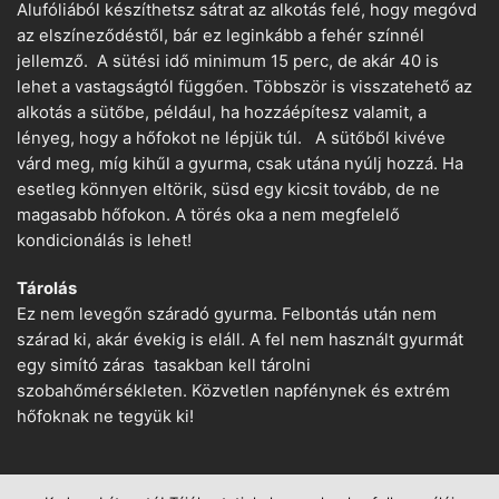
Alufóliából készíthetsz sátrat az alkotás felé, hogy megóvd
az elszíneződéstől, bár ez leginkább a fehér színnél
jellemző. A sütési idő minimum 15 perc, de akár 40 is
lehet a vastagságtól függően. Többször is visszatehető az
alkotás a sütőbe, például, ha hozzáépítesz valamit, a
lényeg, hogy a hőfokot ne lépjük túl. A sütőből kivéve
várd meg, míg kihűl a gyurma, csak utána nyúlj hozzá. Ha
esetleg könnyen eltörik, süsd egy kicsit tovább, de ne
magasabb hőfokon. A törés oka a nem megfelelő
kondicionálás is lehet!
Tárolás
Ez nem levegőn száradó gyurma. Felbontás után nem
szárad ki, akár évekig is eláll. A fel nem használt gyurmát
egy simító záras tasakban kell tárolni
szobahőmérsékleten. Közvetlen napfénynek és extrém
hőfoknak ne tegyük ki!