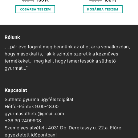
400
Ft
100
Ft
400
Ft
100
Ft
price
price
price
price
was:
is:
was:
is:
KOSÁRBA TESZEM
KOSÁRBA TESZEM
400 Ft.
100 Ft.
400 Ft.
100 Ft.
Rólunk
„…pár éve fogant meg bennünk az ötlet arra vonatkozóan,
hogy másokkal is, -akik szintén szeretik a kézműves
termékeket,- meg kell, hogy ismertessük a süthető
gyurmát…”
Kapcsolat
Süthető gyurma ügyfélszolgálat
Hétfő-Péntek 9.00-18.00
gyurmasutheto@gmail.com
+36 30 2499908
Személyes átvétel : 4031 Db. Derekassy u. 22.a. Előre
egyeztetett időpontban!