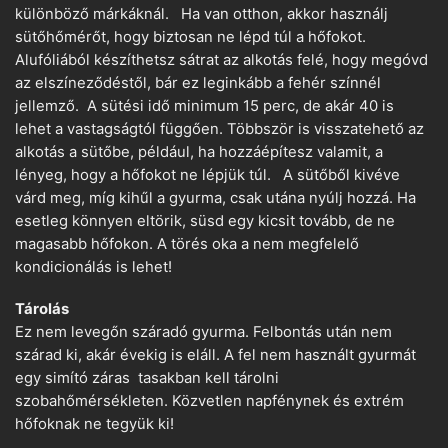
különböző márkáknál. Ha van otthon, akkor használj
sütőhőmérőt, hogy biztosan ne lépd túl a hőfokot.
Alufóliából készíthetsz sátrat az alkotás felé, hogy megóvd
az elszíneződéstől, bár ez leginkább a fehér színnél
jellemző. A sütési idő minimum 15 perc, de akár 40 is
lehet a vastagságtól függően. Többször is visszatehető az
alkotás a sütőbe, például, ha hozzáépítesz valamit, a
lényeg, hogy a hőfokot ne lépjük túl. A sütőből kivéve
várd meg, míg kihűl a gyurma, csak utána nyúlj hozzá. Ha
esetleg könnyen eltörik, süsd egy kicsit tovább, de ne
magasabb hőfokon. A törés oka a nem megfelelő
kondicionálás is lehet!
Tárolás
Ez nem levegőn száradó gyurma. Felbontás után nem
szárad ki, akár évekig is eláll. A fel nem használt gyurmát
egy simító záras tasakban kell tárolni
szobahőmérsékleten. Közvetlen napfénynek és extrém
hőfoknak ne tegyük ki!