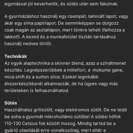
egymással jól keverhetők, és sütés után sem fakulnak.
A gyurmázáshoz használj egy csempét, laminált lapot, vagy
akár egy sima papírlapot. De semmiképpen se dolgozz
csak magán az asztallapon, mert tönkre teheti (felhozza a
lakkot!). A kezed és a munkafelület tisztán tartásához
használj nedves törlőt.
Technikák
Az egyik alaptechnika a skinner blend, azaz a színátmenet
készítés. Legnépszerűbbek a millefiori, a mokume gane,
mica shift és a sutton slice. Ezeket leginkább
ékszerkészítésnél alkalmazzák, de ha ügyes vagy más
területeken is felhasználhatod.
Sütés
Használhatsz grillsütőt, vagy elektromos sütőt. De ne tedd
be soha a gyurmát mikrohullámú sütőbe! A sütési hőfok
110-130 Celsius fok között mozog. Mindig tartsd be a
gyártó utasítását erre vonatkozólag, mert eltér a