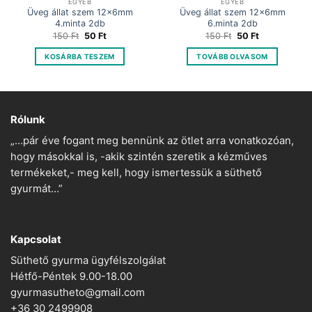
EGYÉB
EGYÉB
Üveg állat szem 12x6mm
Üveg állat szem 12x6mm
4.minta 2db
6.minta 2db
Original
Current
Original
Current
150
Ft
50
Ft
150
Ft
50
Ft
price
price
price
price
was:
is:
was:
is:
KOSÁRBA TESZEM
TOVÁBB OLVASOM
150 Ft.
50 Ft.
150 Ft.
50 Ft.
Rólunk
„…pár éve fogant meg bennünk az ötlet arra vonatkozóan,
hogy másokkal is, -akik szintén szeretik a kézműves
termékeket,- meg kell, hogy ismertessük a süthető
gyurmát…”
Kapcsolat
Süthető gyurma ügyfélszolgálat
Hétfő-Péntek 9.00-18.00
gyurmasutheto@gmail.com
+36 30 2499908