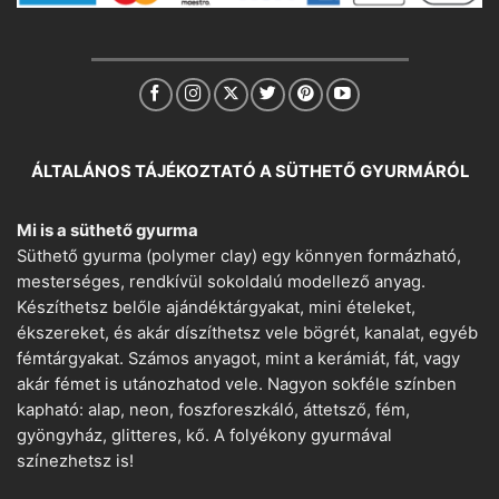
ÁLTALÁNOS TÁJÉKOZTATÓ A SÜTHETŐ GYURMÁRÓL
Mi is a süthető gyurma
Süthető gyurma (polymer clay) egy könnyen formázható,
mesterséges, rendkívül sokoldalú modellező anyag.
Készíthetsz belőle ajándéktárgyakat, mini ételeket,
ékszereket, és akár díszíthetsz vele bögrét, kanalat, egyéb
fémtárgyakat. Számos anyagot, mint a kerámiát, fát, vagy
akár fémet is utánozhatod vele. Nagyon sokféle színben
kapható: alap, neon, foszforeszkáló, áttetsző, fém,
gyöngyház, glitteres, kő. A folyékony gyurmával
színezhetsz is!