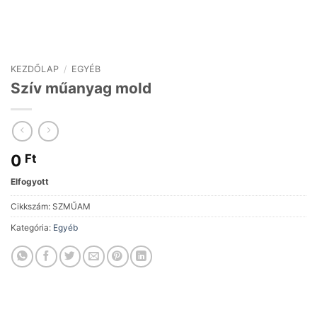
KEZDŐLAP
/
EGYÉB
Szív műanyag mold
0
Ft
Elfogyott
Cikkszám:
SZMŰAM
Kategória:
Egyéb