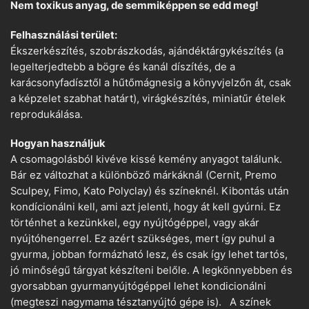
Nem toxikus anyag, de semmiképpen se edd meg!
Felhasználási terület:
Ékszerkészítés, szobrászkodás, ajándéktárgykészítés (a
legelterjedtebb a bögre és kanál díszítés, de a
karácsonyfadísztől a hűtőmágnesig a könyvjelzőn át, csak
a képzelet szabhat határt), virágkészítés, miniatűr ételek
reprodukálása.
Hogyan használjuk
A csomagolásból kivéve kissé kemény anyagot találunk.
Bár ez változhat a különböző márkáknál (Cernit, Premo
Sculpey, Fimo, Kato Polyclay) és színeknél. Kibontás után
kondícionálni kell, ami azt jelenti, hogy át kell gyúrni. Ez
történhet a kezünkkel, egy nyújtógéppel, vagy akár
nyújtóhengerrel. Ez azért szükséges, mert így puhul a
gyurma, jobban formázható lesz, és csak így lehet tartós,
jó minőségű tárgyat készíteni belőle. A legkönnyebben és
gyorsabban gyurmanyújtógéppel lehet kondicionálni
(megteszi nagymama tésztanyújtó gépe is). A színek