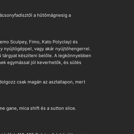
arácsonyfadísztől a hűtőmágnesig a
emo Sculpey, Fimo, Kato Polyclay) és
egy nyújtógéppel, vagy akár nyújtóhengerrel.
ű tárgyat készíteni belőle. A legkönnyebben
ek egymással jól keverhetők, és sütés
dolgozz csak magán az asztallapon, mert
 gane, mica shift és a sutton slice.