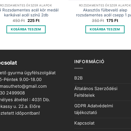
ROZSDAMENTES ÉKSZER ALAPOK
ROZSDAMENTES ÉKSZER ALAPO
 Rozsdamentes acél kör medál
Akasztós fülbevaló alap
karikával acél színű 2db
rozsdamentes acél csepp 1 p
Original
Current
Original
Curren
450
Ft
225
Ft
350
Ft
175
Ft
price
price
price
price
was:
is:
was:
is:
KOSÁRBA TESZEM
KOSÁRBA TESZEM
450 Ft.
225 Ft.
350 Ft.
175 Ft.
INFORMÁCIÓ
csolat
ető gyurma ügyfélszolgálat
B2B
ő-Péntek 9.00-18.00
rmasutheto@gmail.com
Általános Szerződési
 30 2499908
Feltételek
élyes átvétel : 4031 Db.
GDPR Adatvédelmi
kassy u. 22.a. Előre
tájékoztató
ztetett időpontban!
Kapcsolat