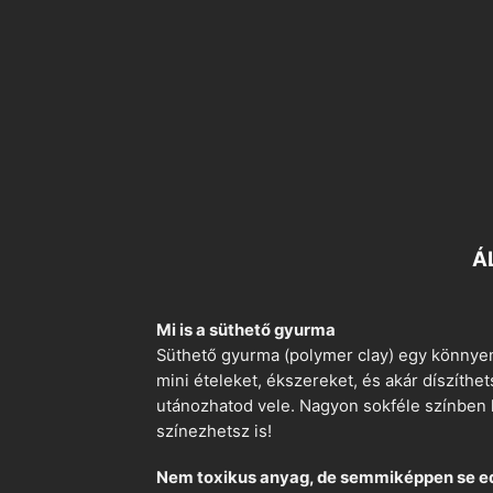
Á
Mi is a süthető gyurma
Süthető gyurma (polymer clay) egy könnyen
mini ételeket, ékszereket, és akár díszíthe
utánozhatod vele. Nagyon sokféle színben k
színezhetsz is!
Nem toxikus anyag, de semmiképpen se e