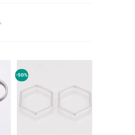
.
-50%