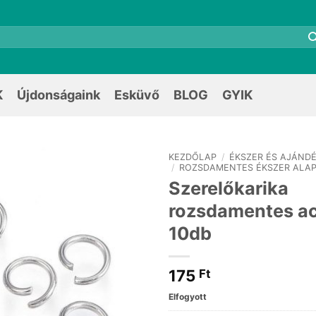
K
Újdonságaink
Esküvő
BLOG
GYIK
KEZDŐLAP
/
ÉKSZER ÉS AJÁNDÉ
/
ROZSDAMENTES ÉKSZER ALA
Szerelőkarika
rozsdamentes a
10db
175
Ft
Elfogyott