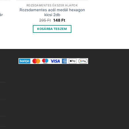
K
ROZSDAMENTES ÉKSZER ALAPOK
Rozsdamentes acél medál hexagon
ár
kicsi 2db
t
Original
Current
295
Ft
148
Ft
price
price
was:
is:
KOSÁRBA TESZEM
295 Ft.
148 Ft.