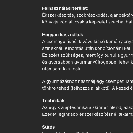
Felhasználási terület:
Ékszerkészítés, szobrászkodás, ajándéktárg
könyvjelzőn át, csak a képzelet szabhat hat
Hogyan használjuk
A csomagolásból kivéve kissé kemény anyago
színeknél. Kibontás után kondícionálni kell,
Ez azért szükséges, mert így puhul a gyurm
és gyorsabban gyurmanyújtógéppel lehet ko
után sem fakulnak.
A gyurmázáshoz használj egy csempét, lami
tönkre teheti (felhozza a lakkot!). A kezed 
Technikák
Az egyik alaptechnika a skinner blend, azaz
Ezeket leginkább ékszerkészítésnél alkalm
Sütés