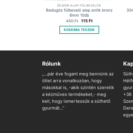
-FÜLBEVALÓK
ÉKSZER ALAP-FÜLBEVALÓK
ló rozsdamentes
Bedugós fülbevaló alap antik bronz
304
 színben 6mm 2db
6mm 10db
Original
Current
Original
Current
175
Ft
450
Ft
115
Ft
price
price
price
price
was:
is:
was:
is:
 TESZEM
KOSÁRBA TESZEM
350 Ft.
175 Ft.
450 Ft.
115 Ft.
Rólunk
Kap
„…pár éve fogant meg bennünk az
Süth
ötlet arra vonatkozóan, hogy
Hétf
másokkal is, -akik szintén szeretik
gyu
a kézműves termékeket,- meg
+36
kell, hogy ismertessük a süthető
Szem
gyurmát…”
Dere
egye