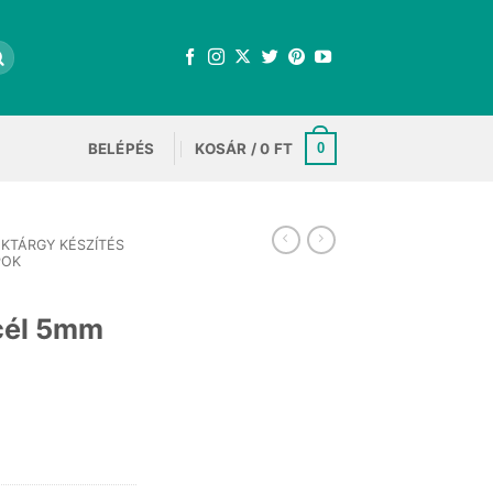
BELÉPÉS
KOSÁR /
0
FT
0
KTÁRGY KÉSZÍTÉS
POK
cél 5mm