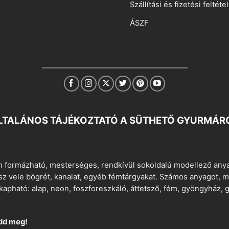
Szállítási és fizetési feltéte
ÁSZF
LTALÁNOS TÁJÉKOZTATÓ A SÜTHETŐ GYURMÁR
 formázható, mesterséges, rendkívül sokoldalú modellező anyag
tsz vele bögrét, kanalat, egyéb fémtárgyakat. Számos anyagot, min
apható: alap, neon, foszforeszkáló, áttetsző, fém, gyöngyház, g
dd meg!