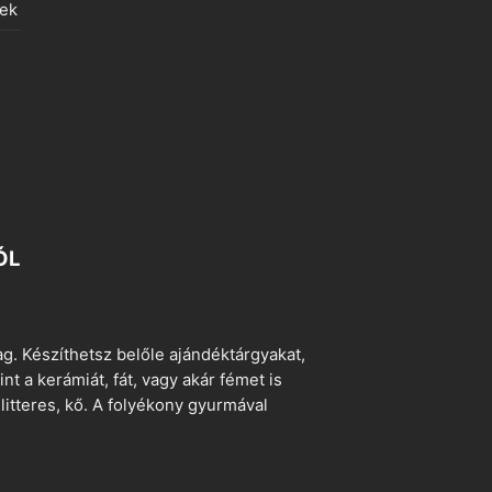
lek
ÓL
. Készíthetsz belőle ajándéktárgyakat,
t a kerámiát, fát, vagy akár fémet is
litteres, kő. A folyékony gyurmával