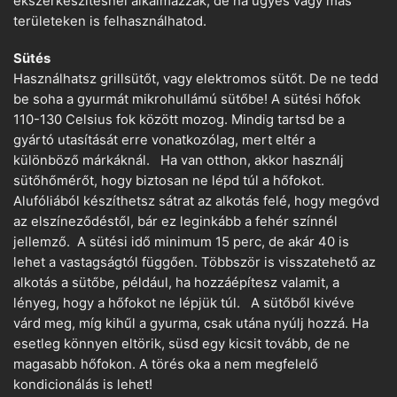
ékszerkészítésnél alkalmazzák, de ha ügyes vagy más
területeken is felhasználhatod.
Sütés
Használhatsz grillsütőt, vagy elektromos sütőt. De ne tedd
be soha a gyurmát mikrohullámú sütőbe! A sütési hőfok
110-130 Celsius fok között mozog. Mindig tartsd be a
gyártó utasítását erre vonatkozólag, mert eltér a
különböző márkáknál. Ha van otthon, akkor használj
sütőhőmérőt, hogy biztosan ne lépd túl a hőfokot.
Alufóliából készíthetsz sátrat az alkotás felé, hogy megóvd
az elszíneződéstől, bár ez leginkább a fehér színnél
jellemző. A sütési idő minimum 15 perc, de akár 40 is
lehet a vastagságtól függően. Többször is visszatehető az
alkotás a sütőbe, például, ha hozzáépítesz valamit, a
lényeg, hogy a hőfokot ne lépjük túl. A sütőből kivéve
várd meg, míg kihűl a gyurma, csak utána nyúlj hozzá. Ha
esetleg könnyen eltörik, süsd egy kicsit tovább, de ne
magasabb hőfokon. A törés oka a nem megfelelő
kondicionálás is lehet!