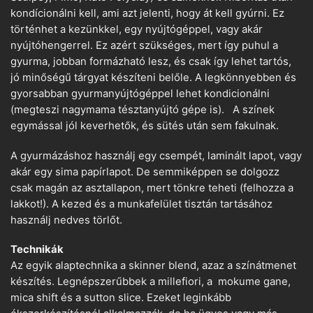
kondícionálni kell, ami azt jelenti, hogy át kell gyúrni. Ez
történhet a kezünkkel, egy nyújtógéppel, vagy akár
nyújtóhengerrel. Ez azért szükséges, mert így puhul a
gyurma, jobban formázható lesz, és csak így lehet tartós,
jó minőségű tárgyat készíteni belőle. A legkönnyebben és
gyorsabban gyurmanyújtógéppel lehet kondicionálni
(megteszi nagymama tésztanyújtó gépe is). A színek
egymással jól keverhetők, és sütés után sem fakulnak.
A gyurmázáshoz használj egy csempét, laminált lapot, vagy
akár egy sima papírlapot. De semmiképpen se dolgozz
csak magán az asztallapon, mert tönkre teheti (felhozza a
lakkot!). A kezed és a munkafelület tisztán tartásához
használj nedves törlőt.
Technikák
Az egyik alaptechnika a skinner blend, azaz a színátmenet
készítés. Legnépszerűbbek a millefiori, a mokume gane,
mica shift és a sutton slice. Ezeket leginkább