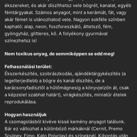
ékszereket, és akár díszíthetsz vele bögrét, kanalat, egyéb
fémtárgyakat. Számos anyagot, mint a kerámiát, fát, vagy
akár fémet is utánozhatod vele. Nagyon sokféle színben
kapható: alap, neon, foszforeszkáló, áttetsző, fém,
gyöngyház, glitteres, kő. A folyékony gyurmával
színezhetsz is!
Nem toxikus anyag, de semmiképpen se edd meg!
Felhasználási terület:
Ékszerkészítés, szobrászkodás, ajándéktárgykészítés (a
legelterjedtebb a bögre és kanál díszítés, de a
karácsonyfadísztől a hűtőmágnesig a könyvjelzőn át, csak
a képzelet szabhat határt), virágkészítés, miniatűr ételek
reprodukálása.
Hogyan használjuk
A csomagolásból kivéve kissé kemény anyagot találunk.
Bár ez változhat a különböző márkáknál (Cernit, Premo
Sculpey, Fimo, Kato Polyclay) és színeknél. Kibontás után