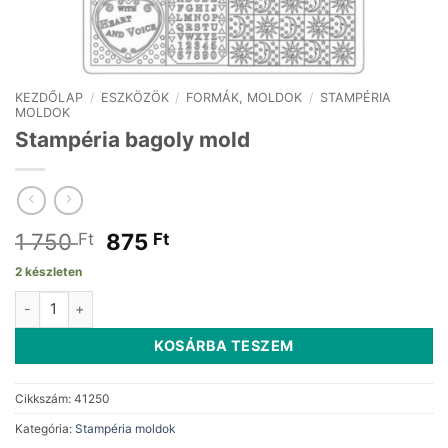
KEZDŐLAP
/
ESZKÖZÖK
/
FORMÁK, MOLDOK
/
STAMPÉRIA
MOLDOK
Stampéria bagoly mold
Original
Current
1 750
875
Ft
Ft
price
price
2 készleten
was:
is:
Stampéria bagoly mold mennyiség
1
875 Ft.
750 Ft.
KOSÁRBA TESZEM
Cikkszám:
41250
Kategória:
Stampéria moldok