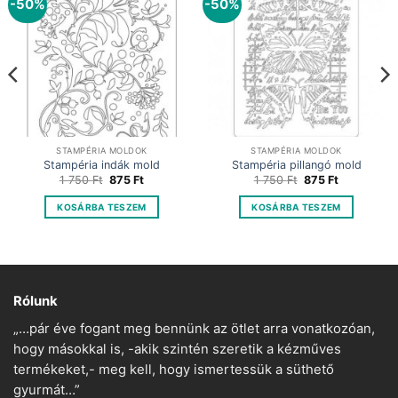
-50%
-50%
STAMPÉRIA MOLDOK
STAMPÉRIA MOLDOK
Stampéria indák mold
Stampéria pillangó mold
Original
Current
Original
Current
1 750
Ft
875
Ft
1 750
Ft
875
Ft
price
price
price
price
was:
is:
was:
is:
KOSÁRBA TESZEM
KOSÁRBA TESZEM
1
875 Ft.
1
875 Ft.
750 Ft.
750 Ft.
Rólunk
„…pár éve fogant meg bennünk az ötlet arra vonatkozóan,
hogy másokkal is, -akik szintén szeretik a kézműves
termékeket,- meg kell, hogy ismertessük a süthető
gyurmát…”