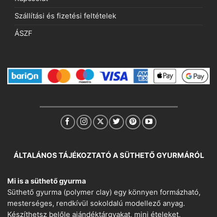
Szállítási és fizetési feltételek
ÁSZF
ÁLTALÁNOS TÁJÉKOZTATÓ A SÜTHETŐ GYURMÁRÓL
Mi is a süthető gyurma
Süthető gyurma (polymer clay) egy könnyen formázható,
mesterséges, rendkívül sokoldalú modellező anyag.
Készíthetsz belőle ajándéktárgyakat, mini ételeket,