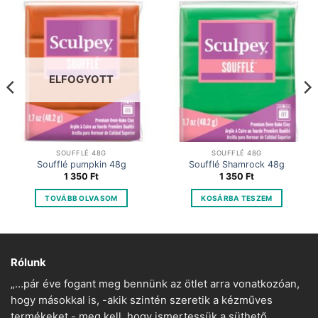
ELFOGYOTT
SOUFFLÉ 48G
SOUFFLÉ 48G
Soufflé pumpkin 48g
Soufflé Shamrock 48g
1 350
Ft
1 350
Ft
TOVÁBB OLVASOM
KOSÁRBA TESZEM
Rólunk
„…pár éve fogant meg bennünk az ötlet arra vonatkozóan,
hogy másokkal is, -akik szintén szeretik a kézműves
termékeket,- meg kell, hogy ismertessük a süthető