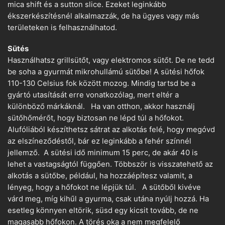
mica shift és a sutton slice. Ezeket leginkább
ékszerkészítésnél alkalmazzák, de ha ügyes vagy más
területeken is felhasználhatod.
Sütés
Használhatsz grillsütőt, vagy elektromos sütőt. De ne tedd
be soha a gyurmát mikrohullámú sütőbe! A sütési hőfok
110-130 Celsius fok között mozog. Mindig tartsd be a
gyártó utasítását erre vonatkozólag, mert eltér a
különböző márkáknál. Ha van otthon, akkor használj
sütőhőmérőt, hogy biztosan ne lépd túl a hőfokot.
Alufóliából készíthetsz sátrat az alkotás felé, hogy megóvd
az elszíneződéstől, bár ez leginkább a fehér színnél
jellemző. A sütési idő minimum 15 perc, de akár 40 is
lehet a vastagságtól függően. Többször is visszatehető az
alkotás a sütőbe, például, ha hozzáépítesz valamit, a
lényeg, hogy a hőfokot ne lépjük túl. A sütőből kivéve
várd meg, míg kihűl a gyurma, csak utána nyúlj hozzá. Ha
esetleg könnyen eltörik, süsd egy kicsit tovább, de ne
magasabb hőfokon. A törés oka a nem megfelelő