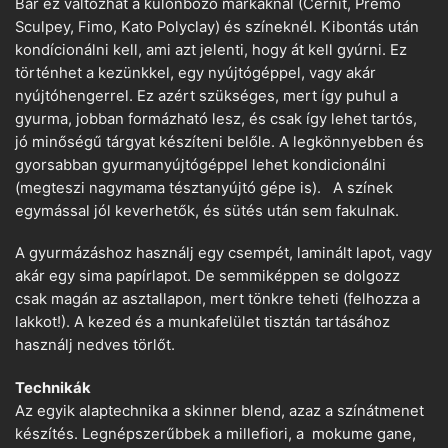
Bár ez változhat a különböző márkáknál (Cernit, Premo
Sculpey, Fimo, Kato Polyclay) és színeknél. Kibontás után
kondícionálni kell, ami azt jelenti, hogy át kell gyúrni. Ez
történhet a kezünkkel, egy nyújtógéppel, vagy akár
nyújtóhengerrel. Ez azért szükséges, mert így puhul a
gyurma, jobban formázható lesz, és csak így lehet tartós,
jó minőségű tárgyat készíteni belőle. A legkönnyebben és
gyorsabban gyurmanyújtógéppel lehet kondicionálni
(megteszi nagymama tésztanyújtó gépe is). A színek
egymással jól keverhetők, és sütés után sem fakulnak.
A gyurmázáshoz használj egy csempét, laminált lapot, vagy
akár egy sima papírlapot. De semmiképpen se dolgozz
csak magán az asztallapon, mert tönkre teheti (felhozza a
lakkot!). A kezed és a munkafelület tisztán tartásához
használj nedves törlőt.
Technikák
Az egyik alaptechnika a skinner blend, azaz a színátmenet
készítés. Legnépszerűbbek a millefiori, a mokume gane,