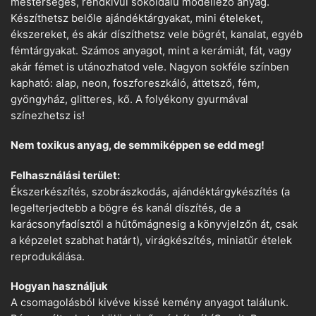
mesterséges, rendkívül sokoldalú modellező anyag.
Készíthetsz belőle ajándéktárgyakat, mini ételeket,
ékszereket, és akár díszíthetsz vele bögrét, kanalat, egyéb
fémtárgyakat. Számos anyagot, mint a kerámiát, fát, vagy
akár fémet is utánozhatod vele. Nagyon sokféle színben
kapható: alap, neon, foszforeszkáló, áttetsző, fém,
gyöngyház, glitteres, kő. A folyékony gyurmával
színezhetsz is!
Nem toxikus anyag, de semmiképpen se edd meg!
Felhasználási terület:
Ékszerkészítés, szobrászkodás, ajándéktárgykészítés (a
legelterjedtebb a bögre és kanál díszítés, de a
karácsonyfadísztől a hűtőmágnesig a könyvjelzőn át, csak
a képzelet szabhat határt), virágkészítés, miniatűr ételek
reprodukálása.
Hogyan használjuk
A csomagolásból kivéve kissé kemény anyagot találunk.