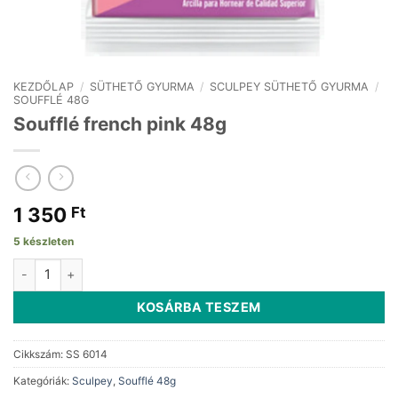
KEZDŐLAP
/
SÜTHETŐ GYURMA
/
SCULPEY SÜTHETŐ GYURMA
/
SOUFFLÉ 48G
Soufflé french pink 48g
1 350
Ft
5 készleten
Soufflé french pink 48g mennyiség
KOSÁRBA TESZEM
Cikkszám:
SS 6014
Kategóriák:
Sculpey
,
Soufflé 48g