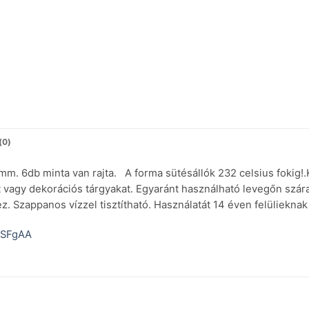
(0)
. 6db minta van rajta. A forma sütésállók 232 celsius fokig!
t vagy dekorációs tárgyakat. Egyaránt használható levegőn szá
. Szappanos vízzel tisztítható. Használatát 14 éven felüliekna
JSFgAA