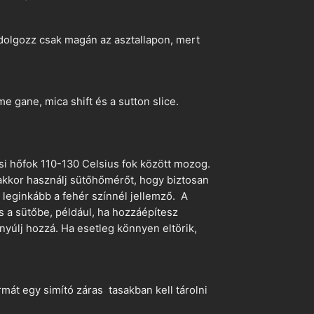
dolgozz csak magán az asztallapon, mert
 gane, mica shift és a sutton slice.
si hőfok 110-130 Celsius fok között mozog.
 akkor használj sütőhőmérőt, hogy biztosan
z leginkább a fehér színnél jellemző. A
s a sütőbe, például, ha hozzáépítesz
nyúlj hozzá. Ha esetleg könnyen eltörik,
mát egy simító záras tasakban kell tárolni