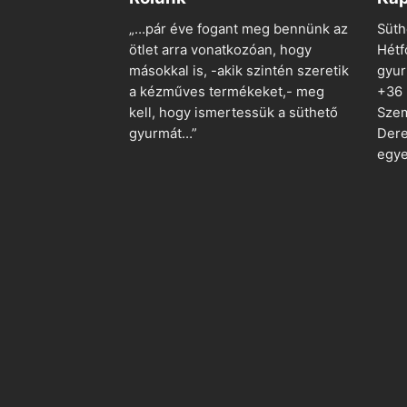
„…pár éve fogant meg bennünk az
Süth
ötlet arra vonatkozóan, hogy
Hétf
másokkal is, -akik szintén szeretik
gyu
a kézműves termékeket,- meg
+36
kell, hogy ismertessük a süthető
Szem
gyurmát…”
Dere
egye