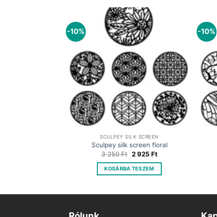
-10%
-10%
SCULPEY SILK SCREEN
Sculpey silk screen floral
Original
Current
3 250
Ft
2 925
Ft
price
price
was:
is:
KOSÁRBA TESZEM
3
2
250 Ft.
925 Ft.
Rólunk
Kap