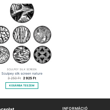
SCULPEY SILK SCREEN
Sculpey silk screen nature
Original
Current
3 250
Ft
2 925
Ft
price
price
was:
is:
KOSÁRBA TESZEM
3
2
250 Ft.
925 Ft.
INFORMÁCIÓ
csolat