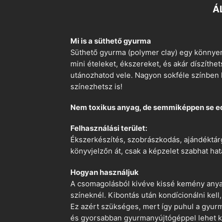
Á
Mi is a süthető gyurma
Süthető gyurma (polymer clay) egy könnyen
mini ételeket, ékszereket, és akár díszíthe
utánozhatod vele. Nagyon sokféle színben k
színezhetsz is!
Nem toxikus anyag, de semmiképpen se e
Felhasználási terület:
Ékszerkészítés, szobrászkodás, ajándéktárg
könyvjelzőn át, csak a képzelet szabhat hat
Hogyan használjuk
A csomagolásból kivéve kissé kemény anyago
színeknél. Kibontás után kondícionálni kell,
Ez azért szükséges, mert így puhul a gyurm
és gyorsabban gyurmanyújtógéppel lehet ko