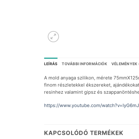
LEÍRÁS
TOVÁBBI INFORMÁCIÓK
VÉLEMÉNYEK 
A mold anyaga szilikon, mérete 75mmX125mm
finom részletekkel ékszereket, ajándékoka
resinhez valamint gipsz és szappanöntéshez
https://www.youtube.com/watch?v=IyG6m
KAPCSOLÓDÓ TERMÉKEK