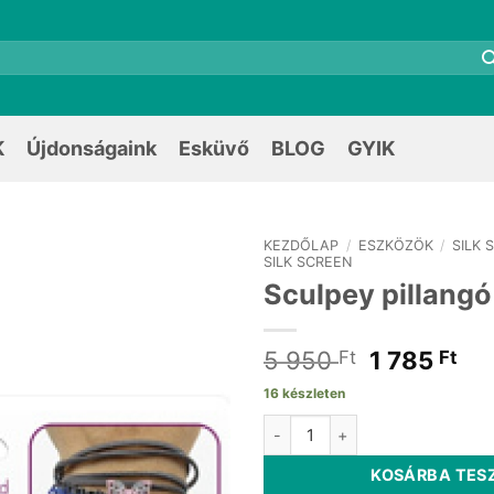
K
Újdonságaink
Esküvő
BLOG
GYIK
KEZDŐLAP
/
ESZKÖZÖK
/
SILK 
SILK SCREEN
Sculpey pillang
Original
Cu
5 950
1 785
Ft
Ft
price
pri
16 készleten
was:
is:
Sculpey pillangó mold mennyis
5
1
950 Ft.
785
KOSÁRBA TES