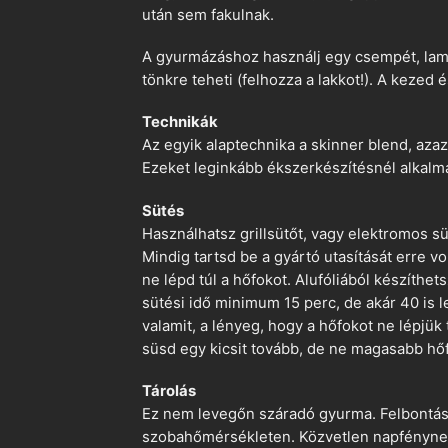
után sem fakulnak.
A gyurmázáshoz használj egy csempét, lami
tönkre teheti (felhozza a lakkot!). A kezed 
Technikák
Az egyik alaptechnika a skinner blend, azaz
Ezeket leginkább ékszerkészítésnél alkalm
Sütés
Használhatsz grillsütőt, vagy elektromos s
Mindig tartsd be a gyártó utasítását erre 
ne lépd túl a hőfokot. Alufóliából készíthet
sütési idő minimum 15 perc, de akár 40 is l
valamit, a lényeg, hogy a hőfokot ne lépjük
süsd egy kicsit tovább, de ne magasabb hőf
Tárolás
Ez nem levegőn száradó gyurma. Felbontás ut
szobahőmérsékleten. Közvetlen napfénynek