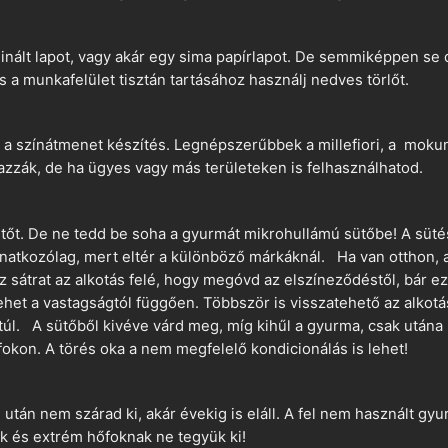
nált lapot, vagy akár egy sima papírlapot. De semmiképpen se 
és a munkafelület tisztán tartásához használj nedves törlőt.
 a színátmenet készítés. Legnépszerűbbek a millefiori, a mokume
azzák, de ha ügyes vagy más területeken is felhasználhatod.
ütőt. De ne tedd be soha a gyurmát mikrohullámú sütőbe! A süté
vonatkozólag, mert eltér a különböző márkáknál. Ha van otthon,
sz sátrat az alkotás felé, hogy megóvd az elszíneződéstől, bár e
ehet a vastagságtól függően. Többször is visszatehető az alkotá
 túl. A sütőből kivéve várd meg, míg kihűl a gyurma, csak utána 
okon. A törés oka a nem megfelelő kondicionálás is lehet!
án nem szárad ki, akár évekig is eláll. A fel nem használt gyur
 és extrém hőfoknak ne tegyük ki!