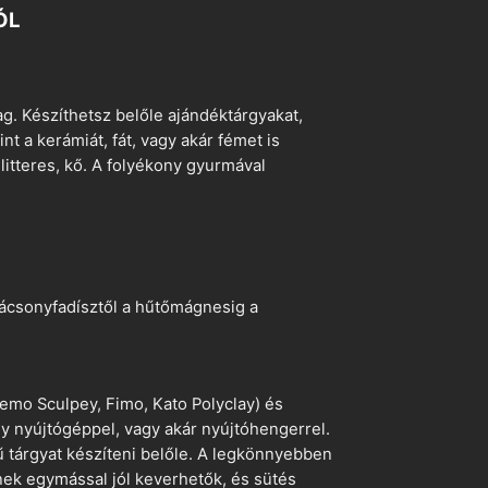
ÓL
. Készíthetsz belőle ajándéktárgyakat,
t a kerámiát, fát, vagy akár fémet is
litteres, kő. A folyékony gyurmával
arácsonyfadísztől a hűtőmágnesig a
emo Sculpey, Fimo, Kato Polyclay) és
egy nyújtógéppel, vagy akár nyújtóhengerrel.
ű tárgyat készíteni belőle. A legkönnyebben
ek egymással jól keverhetők, és sütés