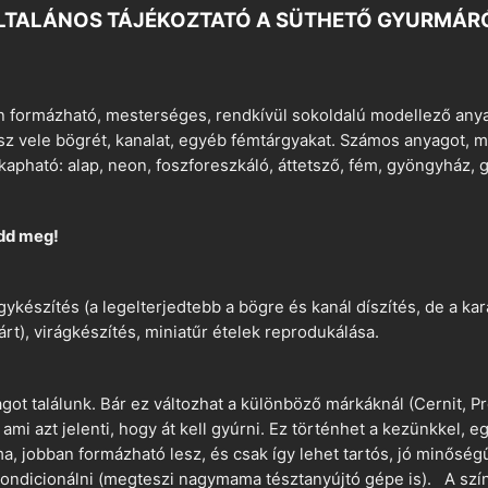
LTALÁNOS TÁJÉKOZTATÓ A SÜTHETŐ GYURMÁR
 formázható, mesterséges, rendkívül sokoldalú modellező anyag
tsz vele bögrét, kanalat, egyéb fémtárgyakat. Számos anyagot, min
apható: alap, neon, foszforeszkáló, áttetsző, fém, gyöngyház, g
dd meg!
ykészítés (a legelterjedtebb a bögre és kanál díszítés, de a k
árt), virágkészítés, miniatűr ételek reprodukálása.
t találunk. Bár ez változhat a különböző márkáknál (Cernit, Pr
 ami azt jelenti, hogy át kell gyúrni. Ez történhet a kezünkkel, 
a, jobban formázható lesz, és csak így lehet tartós, jó minőség
ndicionálni (megteszi nagymama tésztanyújtó gépe is). A szín