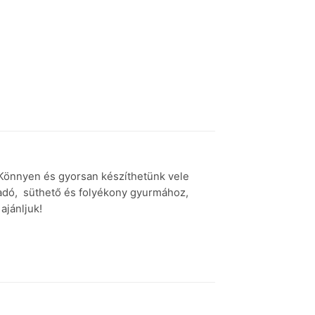
.Könnyen és gyorsan készíthetünk vele
radó, süthető és folyékony gyurmához,
k ajánljuk!