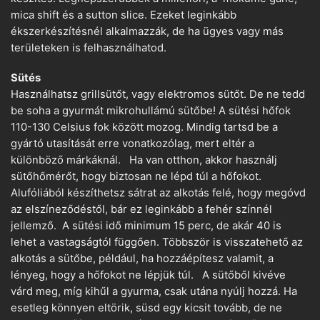
mica shift és a sutton slice. Ezeket leginkább
ékszerkészítésnél alkalmazzák, de ha ügyes vagy más
területeken is felhasználhatod.
Sütés
Használhatsz grillsütőt, vagy elektromos sütőt. De ne tedd
be soha a gyurmát mikrohullámú sütőbe! A sütési hőfok
110-130 Celsius fok között mozog. Mindig tartsd be a
gyártó utasítását erre vonatkozólag, mert eltér a
különböző márkáknál. Ha van otthon, akkor használj
sütőhőmérőt, hogy biztosan ne lépd túl a hőfokot.
Alufóliából készíthetsz sátrat az alkotás felé, hogy megóvd
az elszíneződéstől, bár ez leginkább a fehér színnél
jellemző. A sütési idő minimum 15 perc, de akár 40 is
lehet a vastagságtól függően. Többször is visszatehető az
alkotás a sütőbe, például, ha hozzáépítesz valamit, a
lényeg, hogy a hőfokot ne lépjük túl. A sütőből kivéve
várd meg, míg kihűl a gyurma, csak utána nyúlj hozzá. Ha
esetleg könnyen eltörik, süsd egy kicsit tovább, de ne