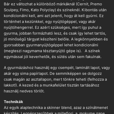
Bár ez változhat a különböző márkáknál (Cernit, Premo
Sculpey, Fimo, Kato Polyclay) és színeknél. Kibontás után
kondícionálni kell, ami azt jelenti, hogy át kell gyúrni. Ez
történhet a kezünkkel, egy nyújtógéppel, vagy akár
nyújtóhengerrel. Ez azért szükséges, mert így puhul a
gyurma, jobban formázható lesz, és csak így lehet tartós,
jó minőségű tárgyat készíteni belőle. A legkönnyebben és
gyorsabban gyurmanyújtógéppel lehet kondicionálni
(megteszi nagymama tésztanyújtó gépe is). A színek
egymással jól keverhetők, és sütés után sem fakulnak.
A gyurmázáshoz használj egy csempét, laminált lapot, vagy
akár egy sima papírlapot. De semmiképpen se dolgozz
csak magán az asztallapon, mert tönkre teheti (felhozza a
lakkot!). A kezed és a munkafelület tisztán tartásához
használj nedves törlőt.
Technikák
Az egyik alaptechnika a skinner blend, azaz a színátmenet
készítés. Legnépszerűbbek a millefiori, a mokume gane,