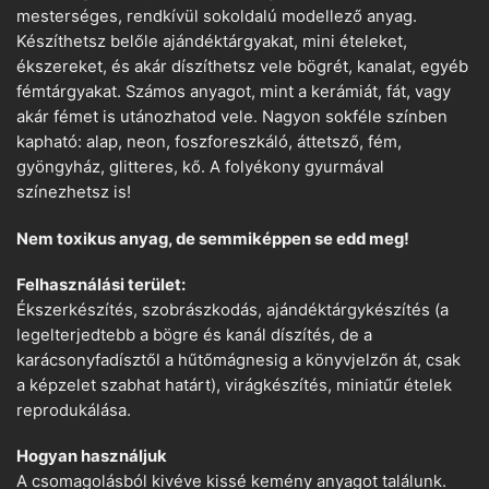
mesterséges, rendkívül sokoldalú modellező anyag.
Készíthetsz belőle ajándéktárgyakat, mini ételeket,
ékszereket, és akár díszíthetsz vele bögrét, kanalat, egyéb
fémtárgyakat. Számos anyagot, mint a kerámiát, fát, vagy
akár fémet is utánozhatod vele. Nagyon sokféle színben
kapható: alap, neon, foszforeszkáló, áttetsző, fém,
gyöngyház, glitteres, kő. A folyékony gyurmával
színezhetsz is!
Nem toxikus anyag, de semmiképpen se edd meg!
Felhasználási terület:
Ékszerkészítés, szobrászkodás, ajándéktárgykészítés (a
legelterjedtebb a bögre és kanál díszítés, de a
karácsonyfadísztől a hűtőmágnesig a könyvjelzőn át, csak
a képzelet szabhat határt), virágkészítés, miniatűr ételek
reprodukálása.
Hogyan használjuk
A csomagolásból kivéve kissé kemény anyagot találunk.