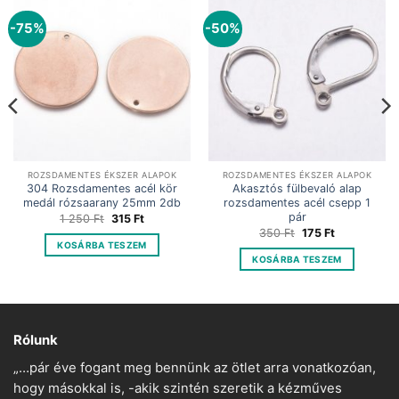
-75%
-50%
ROZSDAMENTES ÉKSZER ALAPOK
ROZSDAMENTES ÉKSZER ALAPOK
304 Rozsdamentes acél kör
Akasztós fülbevaló alap
medál rózsaarany 25mm 2db
rozsdamentes acél csepp 1
pár
Original
Current
1 250
Ft
315
Ft
price
price
Original
Current
350
Ft
175
Ft
was:
is:
price
price
KOSÁRBA TESZEM
1
315 Ft.
was:
is:
250 Ft.
KOSÁRBA TESZEM
350 Ft.
175 Ft.
Rólunk
„…pár éve fogant meg bennünk az ötlet arra vonatkozóan,
hogy másokkal is, -akik szintén szeretik a kézműves