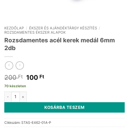
KEZDŐLAP
/
ÉKSZER ÉS AJÁNDÉKTÁRGY KÉSZÍTÉS
/
ROZSDAMENTES ÉKSZER ALAPOK
Rozsdamentes acél kerek medál 6mm
2db
Original
Current
200
100
Ft
Ft
price
price
70 készleten
was:
is:
Rozsdamentes acél kerek medál 6mm 2db mennyiség
200 Ft.
100 Ft.
KOSÁRBA TESZEM
Cikkszám:
STAS-E462-01A-P