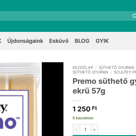
K
Újdonságaink
Esküvő
BLOG
GYIK
KEZDŐLAP
/
SÜTHETŐ GYURMA
SÜTHETŐ GYURMA
/
SCULPEY P
Premo süthető 
ekrü 57g
1 250
Ft
5 készleten
Premo süthető gyurma ekrü 57g