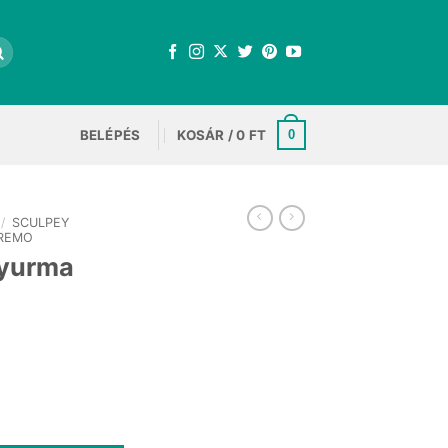
BELÉPÉS
KOSÁR /
0
FT
0
/
SCULPEY
REMO
gyurma
 mennyiség