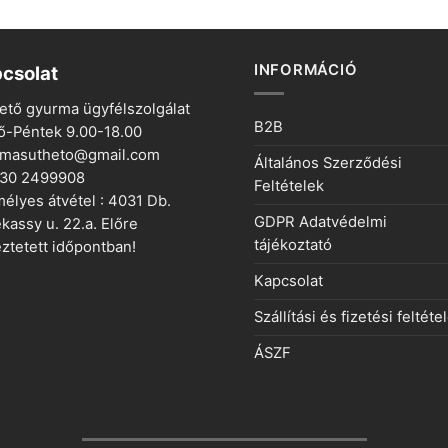
INFORMÁCIÓ
csolat
ető gyurma ügyfélszolgálat
B2B
ő-Péntek 9.00-18.00
rmasutheto@gmail.com
Általános Szerződési
 30 2499908
Feltételek
élyes átvétel : 4031 Db.
GDPR Adatvédelmi
kassy u. 22.a. Előre
tájékoztató
ztetett időpontban!
Kapcsolat
Szállítási és fizetési feltéte
ÁSZF