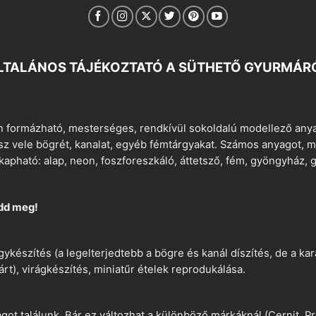
LTALÁNOS TÁJÉKOZTATÓ A SÜTHETŐ GYURMÁR
 formázható, mesterséges, rendkívül sokoldalú modellező anyag
tsz vele bögrét, kanalat, egyéb fémtárgyakat. Számos anyagot, min
apható: alap, neon, foszforeszkáló, áttetsző, fém, gyöngyház, g
dd meg!
ykészítés (a legelterjedtebb a bögre és kanál díszítés, de a k
árt), virágkészítés, miniatűr ételek reprodukálása.
t találunk. Bár ez változhat a különböző márkáknál (Cernit, Pr