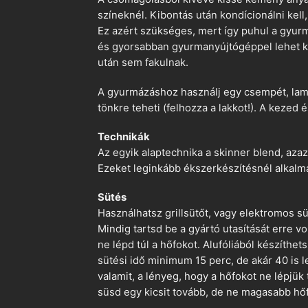
színeknél. Kibontás után kondícionálni kell,
Ez azért szükséges, mert így puhul a gyurm
és gyorsabban gyurmanyújtógéppel lehet ko
után sem fakulnak.
A gyurmázáshoz használj egy csempét, lami
tönkre teheti (felhozza a lakkot!). A kezed 
Technikák
Az egyik alaptechnika a skinner blend, azaz
Ezeket leginkább ékszerkészítésnél alkalm
Sütés
Használhatsz grillsütőt, vagy elektromos s
Mindig tartsd be a gyártó utasítását erre 
ne lépd túl a hőfokot. Alufóliából készíthet
sütési idő minimum 15 perc, de akár 40 is l
valamit, a lényeg, hogy a hőfokot ne lépjük
süsd egy kicsit tovább, de ne magasabb hőf