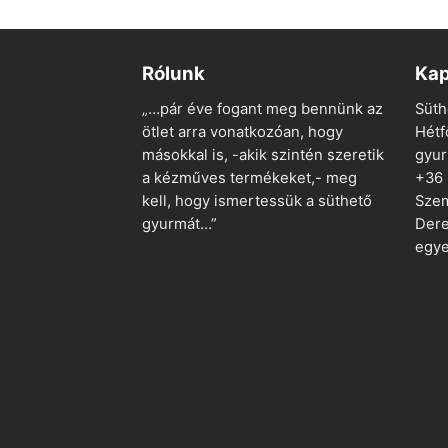
Rólunk
Kap
„…pár éve fogant meg bennünk az
Süth
ötlet arra vonatkozóan, hogy
Hétf
másokkal is, -akik szintén szeretik
gyu
a kézműves termékeket,- meg
+36
kell, hogy ismertessük a süthető
Szem
gyurmát…”
Dere
egye