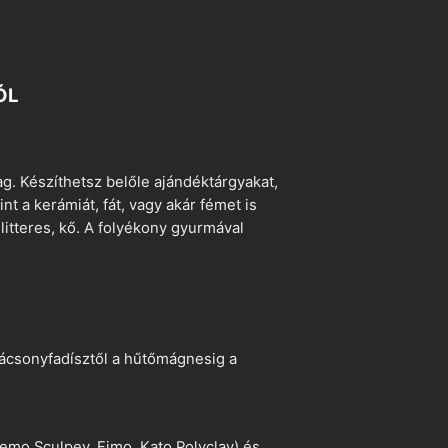
ÓL
. Készíthetsz belőle ajándéktárgyakat,
t a kerámiát, fát, vagy akár fémet is
litteres, kő. A folyékony gyurmával
arácsonyfadísztől a hűtőmágnesig a
emo Sculpey, Fimo, Kato Polyclay) és