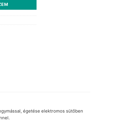
ZEM
 egymással, égetése elektromos sütőben
ínnel.