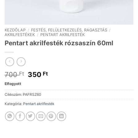
KEZDŐLAP
/
FESTÉS, FELÜLETKEZELÉS, RAGASZTÁS
/
AKRILFESTÉKEK
/
PENTART AKRILFESTÉK
Pentart akrilfesték rózsaszín 60ml
Original
Current
700
350
Ft
Ft
price
price
Elfogyott
was:
is:
700 Ft.
350 Ft.
Cikkszám:
PAFRSZ60
Kategória:
Pentart akrilfesték