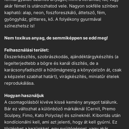
akár fémet is utánozhatod vele. Nagyon sokféle színben
kapható: alap, neon, foszforeszkáló, áttetsző, fém,
gyöngyház, glitteres, kő. A folyékony gyurmával
színezhetsz is!
Nem toxikus anyag, de semmiképpen se edd meg!
Felhasználási terület:
Ékszerkészítés, szobrászkodás, ajándéktárgykészítés (a
legelterjedtebb a bögre és kanál díszítés, de a
karácsonyfadísztől a hűtőmágnesig a könyvjelzőn át, csak
a képzelet szabhat határt), virágkészítés, miniatűr ételek
reprodukálása.
Hogyan használjuk
A csomagolásból kivéve kissé kemény anyagot találunk.
Bár ez változhat a különböző márkáknál (Cernit, Premo
Sculpey, Fimo, Kato Polyclay) és színeknél. Kibontás után
kondícionálni kell, ami azt jelenti, hogy át kell gyúrni. Ez
történhet a kezünkkel, egy nyújtógéppel, vagy akár