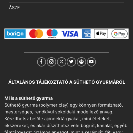
ÁSZF
ÁLTALÁNOS TÁJÉKOZTATÓ A SÜTHETŐ GYURMÁRÓL
Mi is a süthető gyurma
Süthető gyurma (polymer clay) egy könnyen formázható,
mesterséges, rendkívül sokoldalú modellező anyag.
Készíthetsz belőle ajándéktárgyakat, mini ételeket,
ékszereket, és akár díszíthetsz vele bögrét, kanalat, egyéb
fémtárgyakat. Számos anyagot, mint a kerámiát, fát, vagy