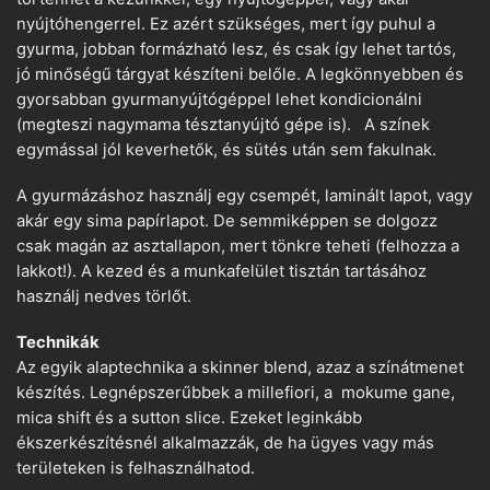
nyújtóhengerrel. Ez azért szükséges, mert így puhul a
gyurma, jobban formázható lesz, és csak így lehet tartós,
jó minőségű tárgyat készíteni belőle. A legkönnyebben és
gyorsabban gyurmanyújtógéppel lehet kondicionálni
(megteszi nagymama tésztanyújtó gépe is). A színek
egymással jól keverhetők, és sütés után sem fakulnak.
A gyurmázáshoz használj egy csempét, laminált lapot, vagy
akár egy sima papírlapot. De semmiképpen se dolgozz
csak magán az asztallapon, mert tönkre teheti (felhozza a
lakkot!). A kezed és a munkafelület tisztán tartásához
használj nedves törlőt.
Technikák
Az egyik alaptechnika a skinner blend, azaz a színátmenet
készítés. Legnépszerűbbek a millefiori, a mokume gane,
mica shift és a sutton slice. Ezeket leginkább
ékszerkészítésnél alkalmazzák, de ha ügyes vagy más
területeken is felhasználhatod.