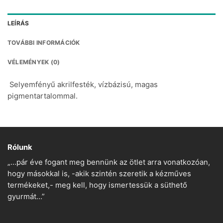
LEÍRÁS
TOVÁBBI INFORMÁCIÓK
VÉLEMÉNYEK (0)
Selyemfényű akrilfesték, vízbázisú, magas
pigmentartalommal.
Rólunk
„…pár éve fogant meg bennünk az ötlet arra vonatkozóan,
hogy másokkal is, -akik szintén szeretik a kézműves
termékeket,- meg kell, hogy ismertessük a süthető
gyurmát…”