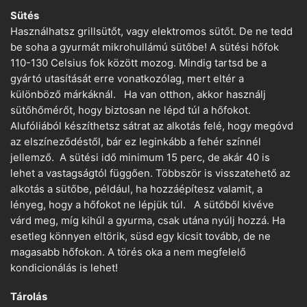
Sütés
Használhatsz grillsütőt, vagy elektromos sütőt. De ne tedd
be soha a gyurmát mikrohullámú sütőbe! A sütési hőfok
110-130 Celsius fok között mozog. Mindig tartsd be a
gyártó utasítását erre vonatkozólag, mert eltér a
különböző márkáknál. Ha van otthon, akkor használj
sütőhőmérőt, hogy biztosan ne lépd túl a hőfokot.
Alufóliából készíthetsz sátrat az alkotás felé, hogy megóvd
az elszíneződéstől, bár ez leginkább a fehér színnél
jellemző. A sütési idő minimum 15 perc, de akár 40 is
lehet a vastagságtól függően. Többször is visszatehető az
alkotás a sütőbe, például, ha hozzáépítesz valamit, a
lényeg, hogy a hőfokot ne lépjük túl. A sütőből kivéve
várd meg, míg kihűl a gyurma, csak utána nyúlj hozzá. Ha
esetleg könnyen eltörik, süsd egy kicsit tovább, de ne
magasabb hőfokon. A törés oka a nem megfelelő
kondicionálás is lehet!
Tárolás