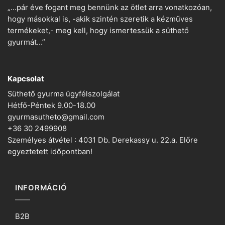
„…pár éve fogant meg bennünk az ötlet arra vonatkozóan,
hogy másokkal is, -akik szintén szeretik a kézműves
termékeket,- meg kell, hogy ismertessük a süthető
gyurmát…”
Kapcsolat
Süthető gyurma ügyfélszolgálat
Hétfő-Péntek 9.00-18.00
gyurmasutheto@gmail.com
+36 30 2499908
Személyes átvétel : 4031 Db. Derekassy u. 22.a. Előre
egyeztetett időpontban!
INFORMÁCIÓ
B2B