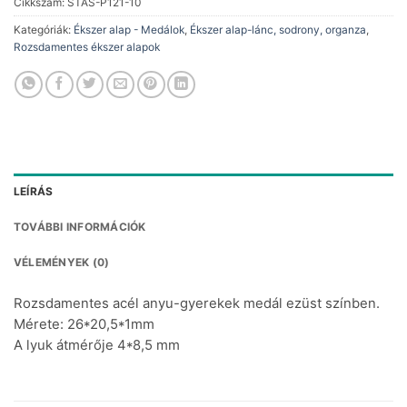
1
425 Ft.
Cikkszám:
STAS-P121-10
690 Ft.
Kategóriák:
Ékszer alap - Medálok
,
Ékszer alap-lánc, sodrony, organza
,
Rozsdamentes ékszer alapok
LEÍRÁS
TOVÁBBI INFORMÁCIÓK
VÉLEMÉNYEK (0)
Rozsdamentes acél anyu-gyerekek medál ezüst színben.
Mérete: 26*20,5*1mm
A lyuk átmérője 4*8,5 mm