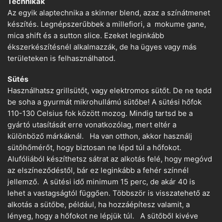
Technikák
Az egyik alaptechnika a skinner blend, azaz a színátmenet
készítés. Legnépszerűbbek a millefiori, a mokume gane,
mica shift és a sutton slice. Ezeket leginkább
ékszerkészítésnél alkalmazzák, de ha ügyes vagy más
területeken is felhasználhatod.
Sütés
Használhatsz grillsütőt, vagy elektromos sütőt. De ne tedd
be soha a gyurmát mikrohullámú sütőbe! A sütési hőfok
110-130 Celsius fok között mozog. Mindig tartsd be a
gyártó utasítását erre vonatkozólag, mert eltér a
különböző márkáknál. Ha van otthon, akkor használj
sütőhőmérőt, hogy biztosan ne lépd túl a hőfokot.
Alufóliából készíthetsz sátrat az alkotás felé, hogy megóvd
az elszíneződéstől, bár ez leginkább a fehér színnél
jellemző. A sütési idő minimum 15 perc, de akár 40 is
lehet a vastagságtól függően. Többször is visszatehető az
alkotás a sütőbe, például, ha hozzáépítesz valamit, a
lényeg, hogy a hőfokot ne lépjük túl. A sütőből kivéve