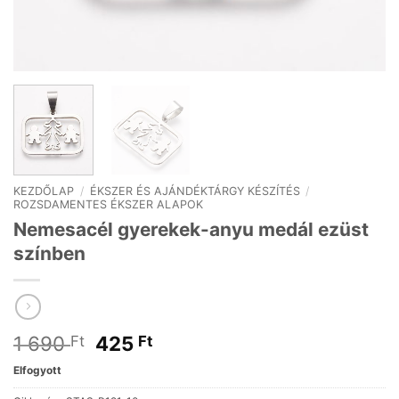
KEZDŐLAP
/
ÉKSZER ÉS AJÁNDÉKTÁRGY KÉSZÍTÉS
/
ROZSDAMENTES ÉKSZER ALAPOK
Nemesacél gyerekek-anyu medál ezüst
színben
Original
Current
1 690
425
Ft
Ft
price
price
Elfogyott
was:
is: