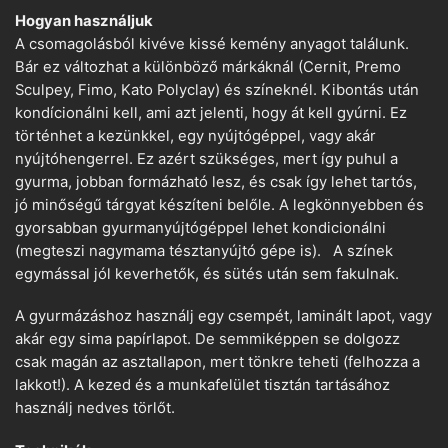
Hogyan használjuk
A csomagolásból kivéve kissé kemény anyagot találunk.
Bár ez változhat a különböző márkáknál (Cernit, Premo
Sculpey, Fimo, Kato Polyclay) és színeknél. Kibontás után
kondícionálni kell, ami azt jelenti, hogy át kell gyúrni. Ez
történhet a kezünkkel, egy nyújtógéppel, vagy akár
nyújtóhengerrel. Ez azért szükséges, mert így puhul a
gyurma, jobban formázható lesz, és csak így lehet tartós,
jó minőségű tárgyat készíteni belőle. A legkönnyebben és
gyorsabban gyurmanyújtógéppel lehet kondicionálni
(megteszi nagymama tésztanyújtó gépe is). A színek
egymással jól keverhetők, és sütés után sem fakulnak.
A gyurmázáshoz használj egy csempét, laminált lapot, vagy
akár egy sima papírlapot. De semmiképpen se dolgozz
csak magán az asztallapon, mert tönkre teheti (felhozza a
lakkot!). A kezed és a munkafelület tisztán tartásához
használj nedves törlőt.