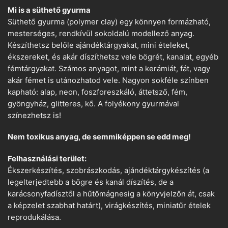
Mi is a süthető gyurma
Süthető gyurma (polymer clay) egy könnyen formázható,
mesterséges, rendkívül sokoldalú modellező anyag.
Készíthetsz belőle ajándéktárgyakat, mini ételeket,
ékszereket, és akár díszíthetsz vele bögrét, kanalat, egyéb
fémtárgyakat. Számos anyagot, mint a kerámiát, fát, vagy
akár fémet is utánozhatod vele. Nagyon sokféle színben
kapható: alap, neon, foszforeszkáló, áttetsző, fém,
gyöngyház, glitteres, kő. A folyékony gyurmával
színezhetsz is!
Nem toxikus anyag, de semmiképpen se edd meg!
Felhasználási terület:
Ékszerkészítés, szobrászkodás, ajándéktárgykészítés (a
legelterjedtebb a bögre és kanál díszítés, de a
karácsonyfadísztől a hűtőmágnesig a könyvjelzőn át, csak
a képzelet szabhat határt), virágkészítés, miniatűr ételek
reprodukálása.