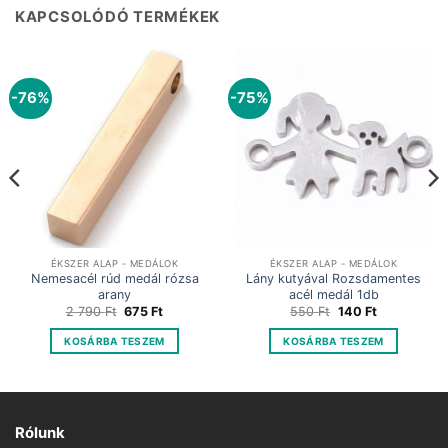
KAPCSOLÓDÓ TERMÉKEK
-76%
-75%
ÉKSZER ALAP - MEDÁLOK
ÉKSZER ALAP - MEDÁLOK
Nemesacél rúd medál rózsa
Lány kutyával Rozsdamentes
arany
acél medál 1db
Original
Current
Original
Current
2 790
Ft
675
Ft
550
Ft
140
Ft
price
price
price
price
was:
is:
was:
is:
KOSÁRBA TESZEM
KOSÁRBA TESZEM
2
675 Ft.
550 Ft.
140 Ft.
790 Ft.
Rólunk