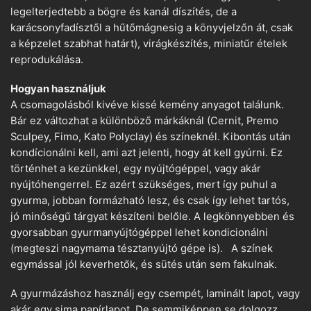
legelterjedtebb a bögre és kanál díszítés, de a
karácsonyfadísztől a hűtőmágnesig a könyvjelzőn át, csak
a képzelet szabhat határt), virágkészítés, miniatűr ételek
reprodukálása.
Hogyan használjuk
A csomagolásból kivéve kissé kemény anyagot találunk.
Bár ez változhat a különböző márkáknál (Cernit, Premo
Sculpey, Fimo, Kato Polyclay) és színeknél. Kibontás után
kondícionálni kell, ami azt jelenti, hogy át kell gyúrni. Ez
történhet a kezünkkel, egy nyújtógéppel, vagy akár
nyújtóhengerrel. Ez azért szükséges, mert így puhul a
gyurma, jobban formázható lesz, és csak így lehet tartós,
jó minőségű tárgyat készíteni belőle. A legkönnyebben és
gyorsabban gyurmanyújtógéppel lehet kondicionálni
(megteszi nagymama tésztanyújtó gépe is). A színek
egymással jól keverhetők, és sütés után sem fakulnak.
A gyurmázáshoz használj egy csempét, laminált lapot, vagy
akár egy sima papírlapot. De semmiképpen se dolgozz