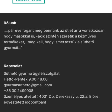
KOSÁRBA TESZEM
450 Ft.
225 Ft.
Rólunk
„…pár éve fogant meg bennünk az ötlet arra vonatkozóan,
hogy másokkal is, -akik szintén szeretik a kézműves
termékeket,- meg kell, hogy ismertessük a süthető
gyurmát…”
Kapcsolat
Süthető gyurma ügyfélszolgálat
Hétfő-Péntek 9.00-18.00
gyurmasutheto@gmail.com
+36 30 2499908
Személyes átvétel : 4031 Db. Derekassy u. 22.a. Előre
egyeztetett időpontban!