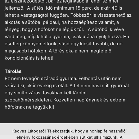
az elszíneződéstől, bár ez leginkább a fehér színnél
jellemző. A sütési idő minimum 15 perc, de akár 40 is
lehet a vastagságtól függően. Többször is visszatehető az
alkotás a sütőbe, például, ha hozzáépítesz valamit, a
lényeg, hogy a hőfokot ne lépjük túl. A sütőből kivéve
várd meg, míg kihűl a gyurma, csak utána nyúlj hozzá. Ha
esetleg könnyen eltörik, süsd egy kicsit tovább, de ne
magasabb hőfokon. A törés oka a nem megfelelő
kondicionálás is lehet!
Tárolás
Ez nem levegőn száradó gyurma. Felbontás után nem
szárad ki, akár évekig is eláll. A fel nem használt gyurmát
egy simító záras tasakban kell tárolni
szobahőmérsékleten. Közvetlen napfénynek és extrém
hőfoknak ne tegyük ki!
Kedves Látogató! Tájékoztatjuk, hogy a honlap felhasználói
élmény fokozásának érdekében sütiket alkalmazunk. A