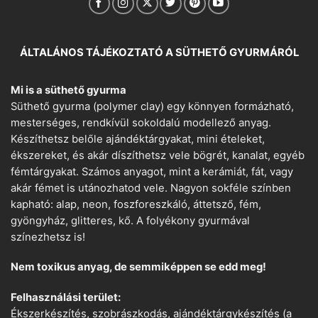
ÁLTALÁNOS TÁJÉKOZTATÓ A SÜTHETŐ GYURMÁRÓL
Mi is a süthető gyurma
Süthető gyurma (polymer clay) egy könnyen formázható,
mesterséges, rendkívül sokoldalú modellező anyag.
Készíthetsz belőle ajándéktárgyakat, mini ételeket,
ékszereket, és akár díszíthetsz vele bögrét, kanalat, egyéb
fémtárgyakat. Számos anyagot, mint a kerámiát, fát, vagy
akár fémet is utánozhatod vele. Nagyon sokféle színben
kapható: alap, neon, foszforeszkáló, áttetsző, fém,
gyöngyház, glitteres, kő. A folyékony gyurmával
színezhetsz is!
Nem toxikus anyag, de semmiképpen se edd meg!
Felhasználási terület:
Ékszerkészítés, szobrászkodás, ajándéktárgykészítés (a