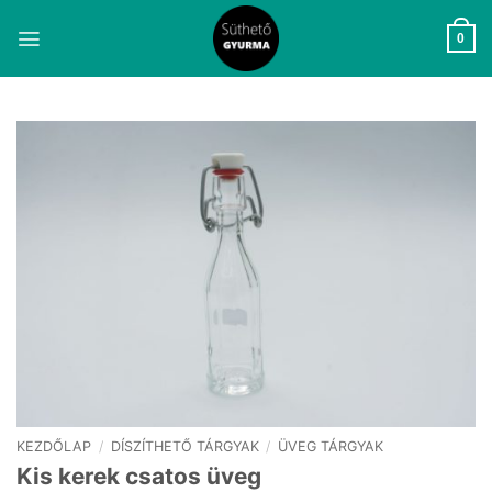
Skip
to
0
content
KEZDŐLAP
/
DÍSZÍTHETŐ TÁRGYAK
/
ÜVEG TÁRGYAK
Kis kerek csatos üveg