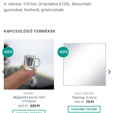
A mérete: 11X7cm. Ürtartalma 0,125L. Bevonható
gyurmával, festhető, gravírozható.
KAPCSOLÓDÓ TERMÉKEK
-50%
-50%
BÖGRÉK
ÜVEG TÁRGYAK
Műgyanta korsó mini
Tükörlap 5x5cm
17x13mm
Original
Current
150
Ft
75
Ft
price
price
Original
Current
450
Ft
225
Ft
was:
is:
price
price
KOSÁRBA TESZEM
150 Ft.
75 Ft.
was:
is: