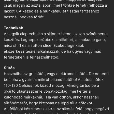
csak magán az asztallapon, mert tönkre teheti (felhozza a
lakkot!). A kezed és a munkafelület tisztán tartásához
használj nedves törlőt.
Technikák
Az egyik alaptechnika a skinner blend, azaz a színátmenet
készítés. Legnépszerűbbek a millefiori, a mokume gane,
mica shift és a sutton slice. Ezeket leginkább
ékszerkészítésnél alkalmazzák, de ha ügyes vagy más
területeken is felhasználhatod.
Sütés
Használhatsz grillsütőt, vagy elektromos sütőt. De ne tedd
be soha a gyurmát mikrohullámú sütőbe! A sütési hőfok
110-130 Celsius fok között mozog. Mindig tartsd be a
gyártó utasítását erre vonatkozólag, mert eltér a
különböző márkáknál. Ha van otthon, akkor használj
sütőhőmérőt, hogy biztosan ne lépd túl a hőfokot.
Alufóliából készíthetsz sátrat az alkotás felé, hogy megóvd