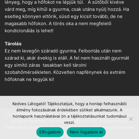
lényeg, hogy a hőfokot ne lépjük túl. A sütőből kivéve
várd meg, míg kihűl a gyurma, csak utána nyúlj hozzá. Ha
esetleg könnyen eltörik, süsd egy kicsit tovább, de ne
magasabb hőfokon. A törés oka a nem megfelelő
kondicionálás is lehet!
Tárolás
Ez nem levegőn száradó gyurma. Felbontás után nem
szárad ki, akár évekig is eláll. A fel nem használt gyurmát
egy simító záras tasakban kell tárolni
szobahőmérsékleten. Közvetlen napfénynek és extrém
hőfoknak ne tegyük ki!
Kedves Látogató! Tájékoztatjuk, hogy a honlap felhasználói
élmény fokozásának érdekében sütiket alkalmazunk. A
Copyright © www.suthetogyurma.hu − Minden jog fenntartva! /
honlapunk használatával ön a tájékoztatásunkat tudomásul
All rights reserved! Az oldalon található kép, szöveg szerzői
veszi.
jogvédelem alatt áll. Engedély nélküli felhasználása jogi lépéseket
Elfogadom
Nem fogadom el
von maga után