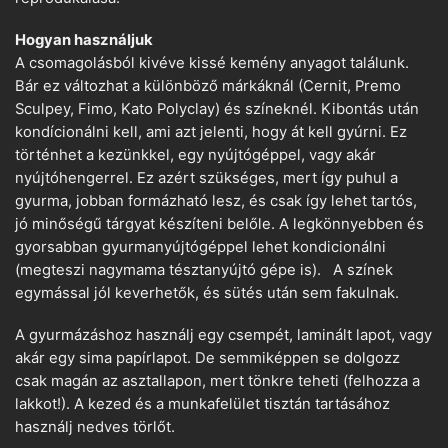
Hogyan használjuk
A csomagolásból kivéve kissé kemény anyagot találunk.
Bár ez változhat a különböző márkáknál (Cernit, Premo
Sculpey, Fimo, Kato Polyclay) és színeknél. Kibontás után
kondícionálni kell, ami azt jelenti, hogy át kell gyúrni. Ez
történhet a kezünkkel, egy nyújtógéppel, vagy akár
nyújtóhengerrel. Ez azért szükséges, mert így puhul a
gyurma, jobban formázható lesz, és csak így lehet tartós,
jó minőségű tárgyat készíteni belőle. A legkönnyebben és
gyorsabban gyurmanyújtógéppel lehet kondicionálni
(megteszi nagymama tésztanyújtó gépe is). A színek
egymással jól keverhetők, és sütés után sem fakulnak.
A gyurmázáshoz használj egy csempét, laminált lapot, vagy
akár egy sima papírlapot. De semmiképpen se dolgozz
csak magán az asztallapon, mert tönkre teheti (felhozza a
lakkot!). A kezed és a munkafelület tisztán tartásához
használj nedves törlőt.