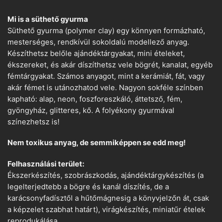
Mi is a süthető gyurma
Süthető gyurma (polymer clay) egy könnyen formázható,
mesterséges, rendkívül sokoldalú modellező anyag.
Készíthetsz belőle ajándéktárgyakat, mini ételeket,
ékszereket, és akár díszíthetsz vele bögrét, kanalat, egyéb
fémtárgyakat. Számos anyagot, mint a kerámiát, fát, vagy
akár fémet is utánozhatod vele. Nagyon sokféle színben
kapható: alap, neon, foszforeszkáló, áttetsző, fém,
gyöngyház, glitteres, kő. A folyékony gyurmával
színezhetsz is!
Nem toxikus anyag, de semmiképpen se edd meg!
Felhasználási terület:
Ékszerkészítés, szobrászkodás, ajándéktárgykészítés (a
legelterjedtebb a bögre és kanál díszítés, de a
karácsonyfadísztől a hűtőmágnesig a könyvjelzőn át, csak
a képzelet szabhat határt), virágkészítés, miniatűr ételek
reprodukálása.