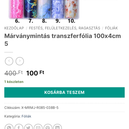
KEZDŐLAP
/
FESTÉS, FELÜLETKEZELÉS, RAGASZTÁS
/
FÓLIÁK
Márványmintás transzferfólia 100x4cm
5
Original
Current
400
100
Ft
Ft
price
price
1 készleten
was:
is:
400 Ft.
100 Ft.
KOSÁRBA TESZEM
Cikkszám:
X-MRMJ-R085-038B-5
Kategória:
Fóliák