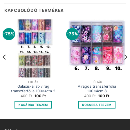
KAPCSOLÓDÓ TERMÉKEK
-75%
-75%
FÓLIÁK
FÓLIÁK
Galaxis-állat-virág
Virágos transzferfólia
transzferfólia 100x4cm 2
100x4cm 8
Original
Current
Original
Current
400
Ft
100
Ft
400
Ft
100
Ft
price
price
price
price
was:
is:
was:
is:
KOSÁRBA TESZEM
KOSÁRBA TESZEM
400 Ft.
100 Ft.
400 Ft.
100 Ft.