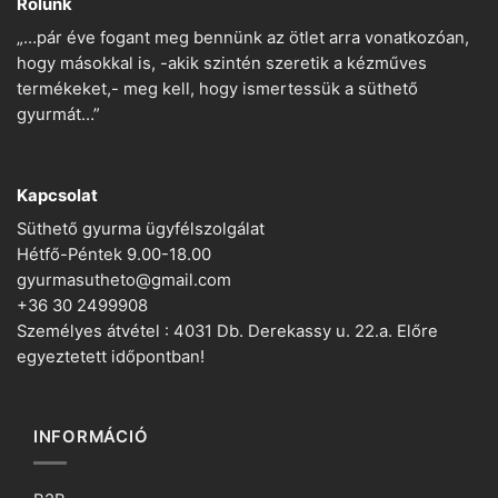
Rólunk
„…pár éve fogant meg bennünk az ötlet arra vonatkozóan,
hogy másokkal is, -akik szintén szeretik a kézműves
termékeket,- meg kell, hogy ismertessük a süthető
gyurmát…”
Kapcsolat
Süthető gyurma ügyfélszolgálat
Hétfő-Péntek 9.00-18.00
gyurmasutheto@gmail.com
+36 30 2499908
Személyes átvétel : 4031 Db. Derekassy u. 22.a. Előre
egyeztetett időpontban!
INFORMÁCIÓ