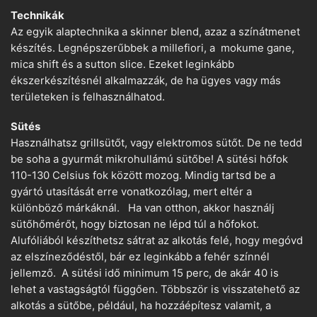
Technikák
Az egyik alaptechnika a skinner blend, azaz a színátmenet
készítés. Legnépszerűbbek a millefiori, a mokume gane,
mica shift és a sutton slice. Ezeket leginkább
ékszerkészítésnél alkalmazzák, de ha ügyes vagy más
területeken is felhasználhatod.
Sütés
Használhatsz grillsütőt, vagy elektromos sütőt. De ne tedd
be soha a gyurmát mikrohullámú sütőbe! A sütési hőfok
110-130 Celsius fok között mozog. Mindig tartsd be a
gyártó utasítását erre vonatkozólag, mert eltér a
különböző márkáknál. Ha van otthon, akkor használj
sütőhőmérőt, hogy biztosan ne lépd túl a hőfokot.
Alufóliából készíthetsz sátrat az alkotás felé, hogy megóvd
az elszíneződéstől, bár ez leginkább a fehér színnél
jellemző. A sütési idő minimum 15 perc, de akár 40 is
lehet a vastagságtól függően. Többször is visszatehető az
alkotás a sütőbe, például, ha hozzáépítesz valamit, a