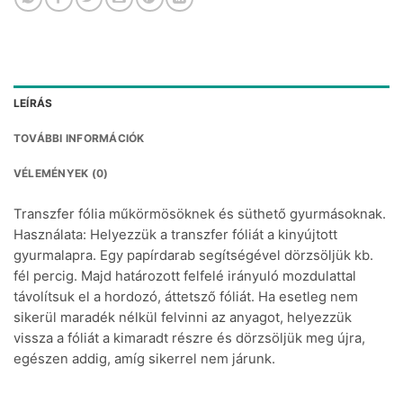
LEÍRÁS
TOVÁBBI INFORMÁCIÓK
VÉLEMÉNYEK (0)
Transzfer fólia műkörmösöknek és süthető gyurmásoknak.
Használata: Helyezzük a transzfer fóliát a kinyújtott
gyurmalapra. Egy papírdarab segítségével dörzsöljük kb.
fél percig. Majd határozott felfelé irányuló mozdulattal
távolítsuk el a hordozó, áttetsző fóliát. Ha esetleg nem
sikerül maradék nélkül felvinni az anyagot, helyezzük
vissza a fóliát a kimaradt részre és dörzsöljük meg újra,
egészen addig, amíg sikerrel nem járunk.