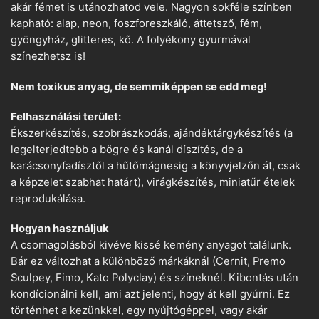
akár fémet is utánozhatod vele. Nagyon sokféle színben
kapható: alap, neon, foszforeszkáló, áttetsző, fém,
gyöngyház, glitteres, kő. A folyékony gyurmával
színezhetsz is!
Nem toxikus anyag, de semmiképpen se edd meg!
Felhasználási terület:
Ékszerkészítés, szobrászkodás, ajándéktárgykészítés (a
legelterjedtebb a bögre és kanál díszítés, de a
karácsonyfadísztől a hűtőmágnesig a könyvjelzőn át, csak
a képzelet szabhat határt), virágkészítés, miniatűr ételek
reprodukálása.
Hogyan használjuk
A csomagolásból kivéve kissé kemény anyagot találunk.
Bár ez változhat a különböző márkáknál (Cernit, Premo
Sculpey, Fimo, Kato Polyclay) és színeknél. Kibontás után
kondícionálni kell, ami azt jelenti, hogy át kell gyúrni. Ez
történhet a kezünkkel, egy nyújtógéppel, vagy akár