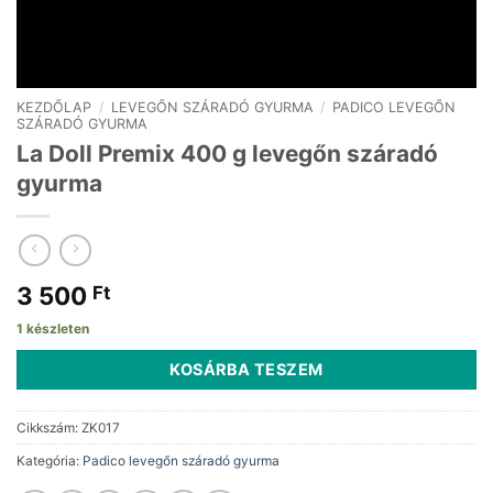
KEZDŐLAP
/
LEVEGŐN SZÁRADÓ GYURMA
/
PADICO LEVEGŐN
SZÁRADÓ GYURMA
La Doll Premix 400 g levegőn száradó
gyurma
3 500
Ft
1 készleten
KOSÁRBA TESZEM
Cikkszám:
ZK017
Kategória:
Padico levegőn száradó gyurma