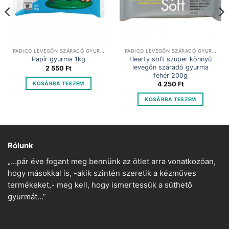
PADICO LEVEGŐN SZÁRADÓ GYURMA
PADICO LEVEGŐN SZÁRADÓ GYURMA
Hearty soft szuper könnyű
Papír gyurma 1kg
levegőn száradó gyurma
2 550
Ft
fehér 200g
KOSÁRBA TESZEM
4 250
Ft
KOSÁRBA TESZEM
Rólunk
„…pár éve fogant meg bennünk az ötlet arra vonatkozóan,
hogy másokkal is, -akik szintén szeretik a kézműves
termékeket,- meg kell, hogy ismertessük a süthető
gyurmát…”