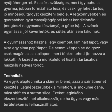
nyújtóhengerrel. Ez azért szükséges, mert így puhul a
gyurma, jobban formázható lesz, és csak így lehet tartós,
jó minőségű tárgyat készíteni belőle. A legkönnyebben és
gyorsabban gyurmanyújtógéppel lehet kondicionálni
(megteszi nagymama tésztanyújtó gépe is). A színek
egymással jól keverhetők, és sütés után sem fakulnak.
A gyurmázáshoz használj egy csempét, laminált lapot, vagy
akár egy sima papírlapot. De semmiképpen se dolgozz
csak magán az asztallapon, mert tönkre teheti (felhozza a
lakkot!). A kezed és a munkafelület tisztán tartásához
használj nedves törlőt.
Technikák
Az egyik alaptechnika a skinner blend, azaz a színátmenet
készítés. Legnépszerűbbek a millefiori, a mokume gane,
mica shift és a sutton slice. Ezeket leginkább
ékszerkészítésnél alkalmazzák, de ha ügyes vagy más
területeken is felhasználhatod.