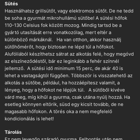
Sütés
Használhatsz grillsütőt, vagy elektromos sütőt. De ne tedd
be soha a gyurmát mikrohullámú sütőbe! A sütési hőfok
110-130 Celsius fok között mozog. Mindig tartsd be a
gyártó utasítását erre vonatkozólag, mert eltér a
különböző márkáknál. Ha van otthon, akkor használj
sütőhőmérőt, hogy biztosan ne lépd túl a hőfokot.
Alufóliából készíthetsz sátrat az alkotás felé, hogy megóvd
az elszíneződéstől, bár ez leginkább a fehér színnél
jellemző. A sütési idő minimum 15 perc, de akár 40 is
lehet a vastagságtól függően. Többször is visszatehető az
alkotás a sütőbe, például, ha hozzáépítesz valamit, a
lényeg, hogy a hőfokot ne lépjük túl. A sütőből kivéve
várd meg, míg kihűl a gyurma, csak utána nyúlj hozzá. Ha
esetleg könnyen eltörik, süsd egy kicsit tovább, de ne
magasabb hőfokon. A törés oka a nem megfelelő
kondicionálás is lehet!
Tárolás
Ez nem levegőn száradó gyurma. Felbontás után nem