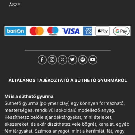
ÁSZF
ÁLTALÁNOS TÁJÉKOZTATÓ A SÜTHETŐ GYURMÁRÓL
Mi is a süthető gyurma
Süthető gyurma (polymer clay) egy könnyen formázható,
mesterséges, rendkívül sokoldalú modellező anyag.
Készíthetsz belőle ajándéktárgyakat, mini ételeket,
ékszereket, és akár díszíthetsz vele bögrét, kanalat, egyéb
fémtárgyakat. Számos anyagot, mint a kerámiát, fát, vagy