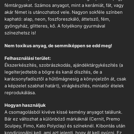
fémtárgyakat. Számos anyagot, mint a kerámiát, fát, vagy
akár fémet is utánozhatod vele. Nagyon sokféle színben
kapható: alap, neon, foszforeszkáló, áttetsző, fém,
gyöngyház, glitteres, kő. A folyékony gyurmával
színezhetsz is!
Nem toxikus anyag, de semmiképpen se edd meg!
Felhasználási terület:
Ékszerkészítés, szobrászkodás, ajándéktárgykészítés (a
legelterjedtebb a bögre és kanál díszítés, de a
karácsonyfadísztől a hűtőmágnesig a könyvjelzőn át, csak
a képzelet szabhat határt), virágkészítés, miniatűr ételek
reprodukálása.
Hogyan használjuk
A csomagolásból kivéve kissé kemény anyagot találunk.
Bár ez változhat a különböző márkáknál (Cernit, Premo
Sculpey, Fimo, Kato Polyclay) és színeknél. Kibontás után
kondícionálni kell, ami azt jelenti, hogy át kell gyúrni. Ez