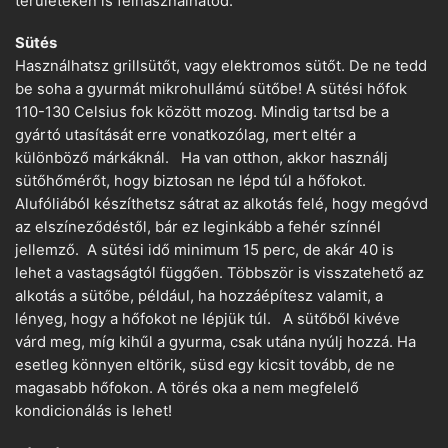
területeken is felhasználhatod.
Sütés
Használhatsz grillsütőt, vagy elektromos sütőt. De ne tedd
be soha a gyurmát mikrohullámú sütőbe! A sütési hőfok
110-130 Celsius fok között mozog. Mindig tartsd be a
gyártó utasítását erre vonatkozólag, mert eltér a
különböző márkáknál. Ha van otthon, akkor használj
sütőhőmérőt, hogy biztosan ne lépd túl a hőfokot.
Alufóliából készíthetsz sátrat az alkotás felé, hogy megóvd
az elszíneződéstől, bár ez leginkább a fehér színnél
jellemző. A sütési idő minimum 15 perc, de akár 40 is
lehet a vastagságtól függően. Többször is visszatehető az
alkotás a sütőbe, például, ha hozzáépítesz valamit, a
lényeg, hogy a hőfokot ne lépjük túl. A sütőből kivéve
várd meg, míg kihűl a gyurma, csak utána nyúlj hozzá. Ha
esetleg könnyen eltörik, süsd egy kicsit tovább, de ne
magasabb hőfokon. A törés oka a nem megfelelő
kondicionálás is lehet!