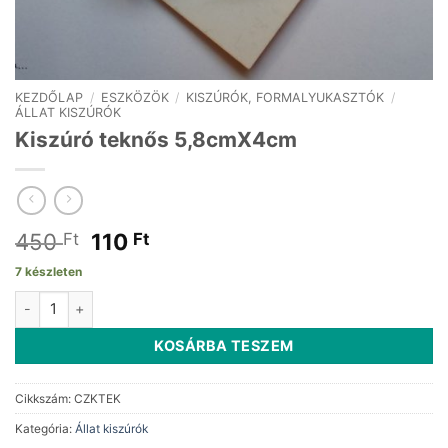
KEZDŐLAP
/
ESZKÖZÖK
/
KISZÚRÓK, FORMALYUKASZTÓK
/
ÁLLAT KISZÚRÓK
Kiszúró teknős 5,8cmX4cm
Original
Current
450
110
Ft
Ft
price
price
7 készleten
was:
is:
Kiszúró teknős 5,8cmX4cm mennyiség
450 Ft.
110 Ft.
KOSÁRBA TESZEM
Cikkszám:
CZKTEK
Kategória:
Állat kiszúrók