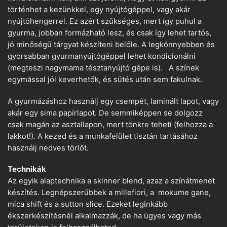
történhet a kezünkkel, egy nyújtógéppel, vagy akár
nyújtóhengerrel. Ez azért szükséges, mert így puhul a
gyurma, jobban formázható lesz, és csak így lehet tartós,
jó minőségű tárgyat készíteni belőle. A legkönnyebben és
gyorsabban gyurmanyújtógéppel lehet kondicionálni
(megteszi nagymama tésztanyújtó gépe is). A színek
egymással jól keverhetők, és sütés után sem fakulnak.
A gyurmázáshoz használj egy csempét, laminált lapot, vagy
akár egy sima papírlapot. De semmiképpen se dolgozz
csak magán az asztallapon, mert tönkre teheti (felhozza a
lakkot!). A kezed és a munkafelület tisztán tartásához
használj nedves törlőt.
Technikák
Az egyik alaptechnika a skinner blend, azaz a színátmenet
készítés. Legnépszerűbbek a millefiori, a mokume gane,
mica shift és a sutton slice. Ezeket leginkább
ékszerkészítésnél alkalmazzák, de ha ügyes vagy más