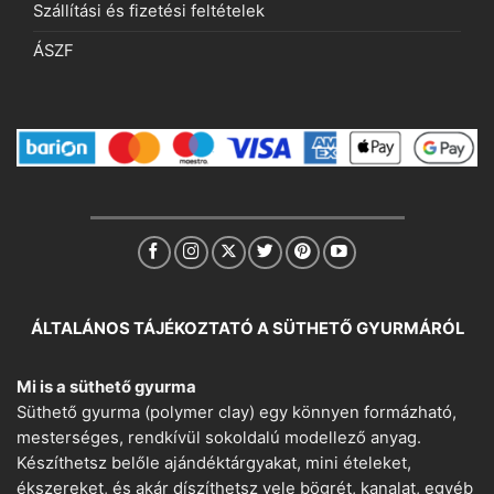
Szállítási és fizetési feltételek
ÁSZF
ÁLTALÁNOS TÁJÉKOZTATÓ A SÜTHETŐ GYURMÁRÓL
Mi is a süthető gyurma
Süthető gyurma (polymer clay) egy könnyen formázható,
mesterséges, rendkívül sokoldalú modellező anyag.
Készíthetsz belőle ajándéktárgyakat, mini ételeket,
ékszereket, és akár díszíthetsz vele bögrét, kanalat, egyéb