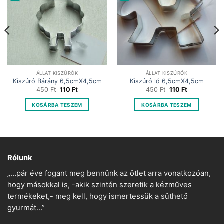
ÁLLAT KISZÚRÓK
ÁLLAT KISZÚRÓK
Kiszúró Bárány 6,5cmX4,5cm
Kiszúró ló 6,5cmX4,5cm
Original
Current
Original
Current
450
Ft
110
Ft
450
Ft
110
Ft
price
price
price
price
was:
is:
was:
is:
KOSÁRBA TESZEM
KOSÁRBA TESZEM
450 Ft.
110 Ft.
450 Ft.
110 Ft.
Rólunk
„…pár éve fogant meg bennünk az ötlet arra vonatkozóan,
hogy másokkal is, -akik szintén szeretik a kézműves
termékeket,- meg kell, hogy ismertessük a süthető
gyurmát…”