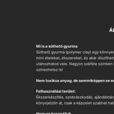
Á
Mi is a süthető gyurma
Süthető gyurma (polymer clay) egy könnyen
mini ételeket, ékszereket, és akár díszíthe
utánozhatod vele. Nagyon sokféle színben k
színezhetsz is!
Nem toxikus anyag, de semmiképpen se e
Felhasználási terület:
Ékszerkészítés, szobrászkodás, ajándéktárg
könyvjelzőn át, csak a képzelet szabhat hat
Hogyan használjuk