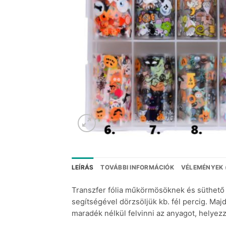
LEÍRÁS
TOVÁBBI INFORMÁCIÓK
VÉLEMÉNYEK 
Transzfer fólia műkörmösöknek és süthető g
segítségével dörzsöljük kb. fél percig. Majd
maradék nélkül felvinni az anyagot, helyezz