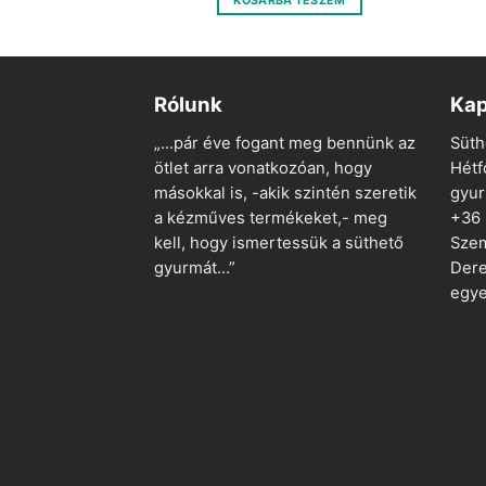
 TESZEM
KOSÁRBA TESZEM
400 Ft.
100 Ft.
400 Ft.
100 Ft.
Rólunk
Kap
„…pár éve fogant meg bennünk az
Süth
ötlet arra vonatkozóan, hogy
Hétf
másokkal is, -akik szintén szeretik
gyu
a kézműves termékeket,- meg
+36
kell, hogy ismertessük a süthető
Szem
gyurmát…”
Dere
egye