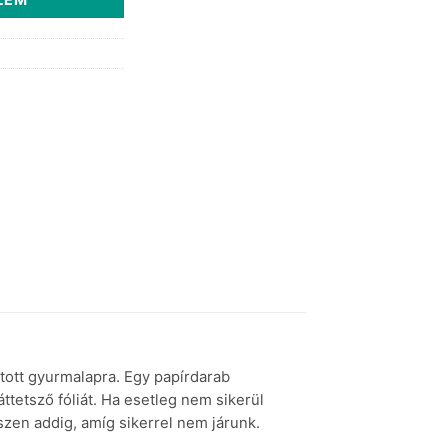
tott gyurmalapra. Egy papírdarab
áttetsző fóliát. Ha esetleg nem sikerül
szen addig, amíg sikerrel nem járunk.