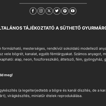
LTALÁNOS TÁJÉKOZTATÓ A SÜTHETŐ GYURMÁR
 formázható, mesterséges, rendkívül sokoldalú modellező anyag
tsz vele bögrét, kanalat, egyéb fémtárgyakat. Számos anyagot, min
apható: alap, neon, foszforeszkáló, áttetsző, fém, gyöngyház, g
dd meg!
ykészítés (a legelterjedtebb a bögre és kanál díszítés, de a k
árt), virágkészítés, miniatűr ételek reprodukálása.