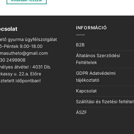
KOSÁRBA TESZEM
400 Ft.
100 Ft.
INFORMÁCIÓ
csolat
ető gyurma ügyfélszolgálat
B2B
ő-Péntek 9.00-18.00
rmasutheto@gmail.com
Általános Szerződési
 30 2499908
Feltételek
élyes átvétel : 4031 Db.
GDPR Adatvédelmi
kassy u. 22.a. Előre
tájékoztató
ztetett időpontban!
Kapcsolat
Szállítási és fizetési feltéte
ÁSZF