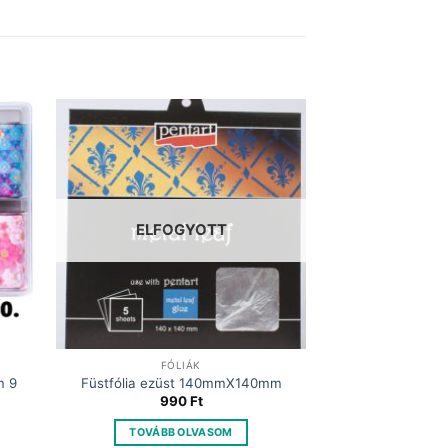
ELFOGYOTT
FÓLIÁK
m 9
Füstfólia ezüst 140mmX140mm
t
990
Ft
TOVÁBB OLVASOM