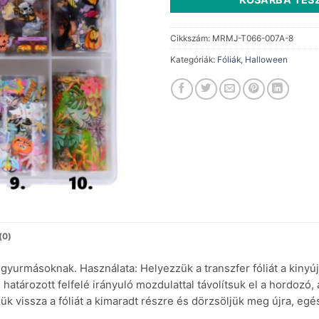
Cikkszám:
MRMJ-T066-007A-8
Kategóriák:
Fóliák
,
Halloween
(0)
yurmásoknak. Használata: Helyezzük a transzfer fóliát a kinyúj
 határozott felfelé irányuló mozdulattal távolítsuk el a hordozó, 
ük vissza a fóliát a kimaradt részre és dörzsöljük meg újra, egé