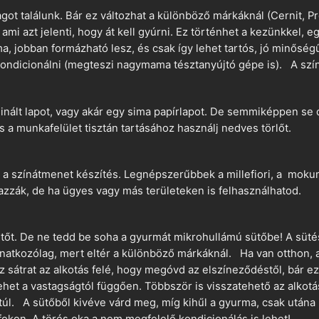
t találunk. Bár ez változhat a különböző márkáknál (Cernit, Pr
 ami azt jelenti, hogy át kell gyúrni. Ez történhet a kezünkkel, 
a, jobban formázható lesz, és csak így lehet tartós, jó minőség
ndicionálni (megteszi nagymama tésztanyújtó gépe is). A szín
nált lapot, vagy akár egy sima papírlapot. De semmiképpen se 
és a munkafelület tisztán tartásához használj nedves törlőt.
 a színátmenet készítés. Legnépszerűbbek a millefiori, a mokume
azzák, de ha ügyes vagy más területeken is felhasználhatod.
ütőt. De ne tedd be soha a gyurmát mikrohullámú sütőbe! A süté
vonatkozólag, mert eltér a különböző márkáknál. Ha van otthon,
sz sátrat az alkotás felé, hogy megóvd az elszíneződéstől, bár e
ehet a vastagságtól függően. Többször is visszatehető az alkotá
 túl. A sütőből kivéve várd meg, míg kihűl a gyurma, csak utána 