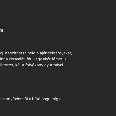
ÓL
. Készíthetsz belőle ajándéktárgyakat,
t a kerámiát, fát, vagy akár fémet is
litteres, kő. A folyékony gyurmával
arácsonyfadísztől a hűtőmágnesig a