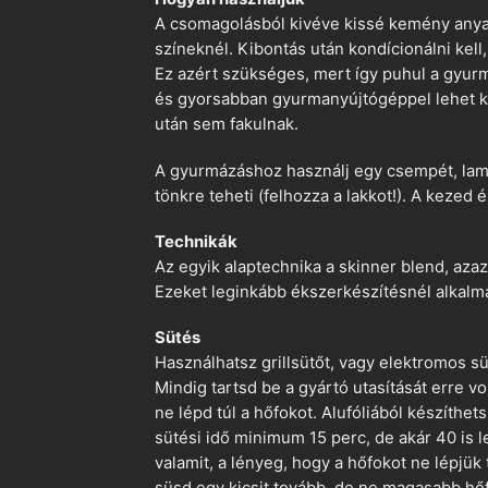
A csomagolásból kivéve kissé kemény anyago
színeknél. Kibontás után kondícionálni kell,
Ez azért szükséges, mert így puhul a gyurm
és gyorsabban gyurmanyújtógéppel lehet ko
után sem fakulnak.
A gyurmázáshoz használj egy csempét, lami
tönkre teheti (felhozza a lakkot!). A kezed 
Technikák
Az egyik alaptechnika a skinner blend, azaz
Ezeket leginkább ékszerkészítésnél alkalm
Sütés
Használhatsz grillsütőt, vagy elektromos s
Mindig tartsd be a gyártó utasítását erre 
ne lépd túl a hőfokot. Alufóliából készíthet
sütési idő minimum 15 perc, de akár 40 is l
valamit, a lényeg, hogy a hőfokot ne lépjük