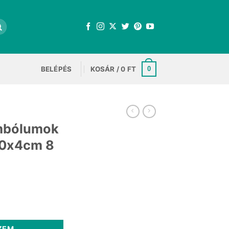
BELÉPÉS
KOSÁR /
0
FT
0
imbólumok
100x4cm 8
nt
zferfólia 100x4cm 8 mennyiség
.
ZEM