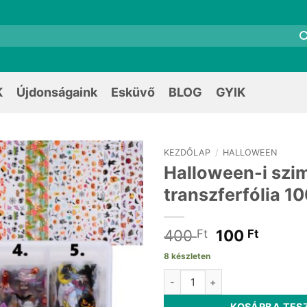
K
Újdonságaink
Esküvő
BLOG
GYIK
KEZDŐLAP
/
HALLOWEEN
Halloween-i sz
transzferfólia 
Original
Curre
400
100
Ft
Ft
price
price
8 készleten
was:
is:
Halloween-i szimbólumok trans
400 Ft.
100 Ft
KOSÁRBA TES