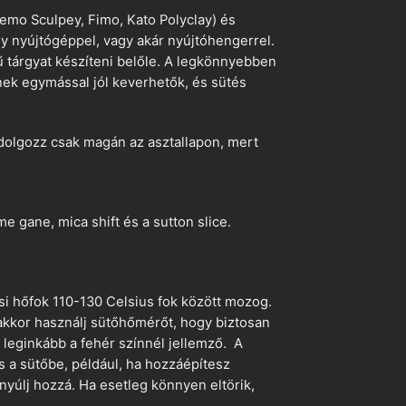
emo Sculpey, Fimo, Kato Polyclay) és
egy nyújtógéppel, vagy akár nyújtóhengerrel.
ű tárgyat készíteni belőle. A legkönnyebben
ek egymással jól keverhetők, és sütés
dolgozz csak magán az asztallapon, mert
 gane, mica shift és a sutton slice.
si hőfok 110-130 Celsius fok között mozog.
 akkor használj sütőhőmérőt, hogy biztosan
z leginkább a fehér színnél jellemző. A
s a sütőbe, például, ha hozzáépítesz
nyúlj hozzá. Ha esetleg könnyen eltörik,