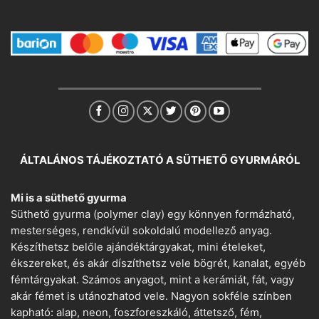
ÁLTALÁNOS TÁJÉKOZTATÓ A SÜTHETŐ GYURMÁRÓL
Mi is a süthető gyurma
Süthető gyurma (polymer clay) egy könnyen formázható,
mesterséges, rendkívül sokoldalú modellező anyag.
Készíthetsz belőle ajándéktárgyakat, mini ételeket,
ékszereket, és akár díszíthetsz vele bögrét, kanalat, egyéb
fémtárgyakat. Számos anyagot, mint a kerámiát, fát, vagy
akár fémet is utánozhatod vele. Nagyon sokféle színben
kapható: alap, neon, foszforeszkáló, áttetsző, fém,