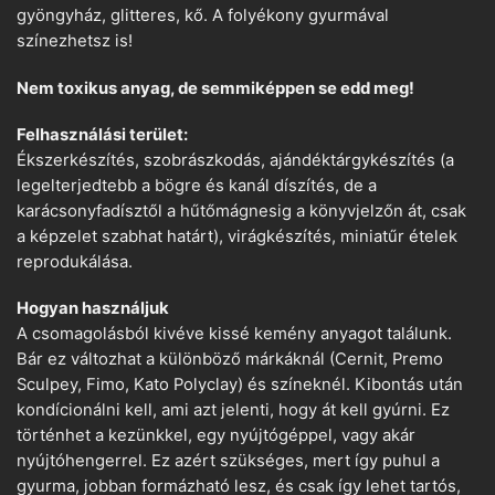
gyöngyház, glitteres, kő. A folyékony gyurmával
színezhetsz is!
Nem toxikus anyag, de semmiképpen se edd meg!
Felhasználási terület:
Ékszerkészítés, szobrászkodás, ajándéktárgykészítés (a
legelterjedtebb a bögre és kanál díszítés, de a
karácsonyfadísztől a hűtőmágnesig a könyvjelzőn át, csak
a képzelet szabhat határt), virágkészítés, miniatűr ételek
reprodukálása.
Hogyan használjuk
A csomagolásból kivéve kissé kemény anyagot találunk.
Bár ez változhat a különböző márkáknál (Cernit, Premo
Sculpey, Fimo, Kato Polyclay) és színeknél. Kibontás után
kondícionálni kell, ami azt jelenti, hogy át kell gyúrni. Ez
történhet a kezünkkel, egy nyújtógéppel, vagy akár
nyújtóhengerrel. Ez azért szükséges, mert így puhul a
gyurma, jobban formázható lesz, és csak így lehet tartós,