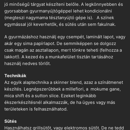
jó minőségű tárgyat készíteni belőle. A legkönnyebben és
gyorsabban gyurmanyújtógéppel lehet kondicionálni
(megteszi nagymama tésztanyújtó gépe is). A színek
egymással jól keverhetők, és sütés után sem fakulnak.
A gyurmázáshoz használj egy csempét, laminált lapot, vagy
akár egy sima papírlapot. De semmiképpen se dolgozz
csak magán az asztallapon, mert tönkre teheti (felhozza a
lakkot!). A kezed és a munkafelület tisztán tartásához
használj nedves törlőt.
Technikák
Az egyik alaptechnika a skinner blend, azaz a színátmenet
készítés. Legnépszerűbbek a millefiori, a mokume gane,
mica shift és a sutton slice. Ezeket leginkább
ékszerkészítésnél alkalmazzák, de ha ügyes vagy más
területeken is felhasználhatod.
Sütés
Használhatsz grillsütőt, vagy elektromos sütőt. De ne tedd