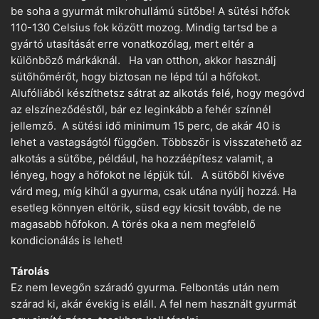
be soha a gyurmát mikrohullámú sütőbe! A sütési hőfok
110-130 Celsius fok között mozog. Mindig tartsd be a
gyártó utasítását erre vonatkozólag, mert eltér a
különböző márkáknál. Ha van otthon, akkor használj
sütőhőmérőt, hogy biztosan ne lépd túl a hőfokot.
Alufóliából készíthetsz sátrat az alkotás felé, hogy megóvd
az elszíneződéstől, bár ez leginkább a fehér színnél
jellemző. A sütési idő minimum 15 perc, de akár 40 is
lehet a vastagságtól függően. Többször is visszatehető az
alkotás a sütőbe, például, ha hozzáépítesz valamit, a
lényeg, hogy a hőfokot ne lépjük túl. A sütőből kivéve
várd meg, míg kihűl a gyurma, csak utána nyúlj hozzá. Ha
esetleg könnyen eltörik, süsd egy kicsit tovább, de ne
magasabb hőfokon. A törés oka a nem megfelelő
kondicionálás is lehet!
Tárolás
Ez nem levegőn száradó gyurma. Felbontás után nem
szárad ki, akár évekig is eláll. A fel nem használt gyurmát