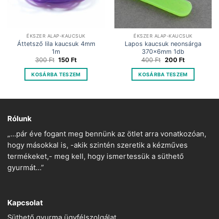
ÉKSZER ALAP-KAUCSUK
ÉKSZER ALAP-KAUCSUK
Áttetsző lila kaucsuk 4mm
Lapos kaucsuk neonsárga
1m
370x6mm 1db
Original
Current
Original
Current
300
Ft
150
Ft
400
Ft
200
Ft
price
price
price
price
was:
is:
was:
is:
KOSÁRBA TESZEM
KOSÁRBA TESZEM
300 Ft.
150 Ft.
400 Ft.
200 Ft.
Rólunk
„…pár éve fogant meg bennünk az ötlet arra vonatkozóan,
hogy másokkal is, -akik szintén szeretik a kézműves
termékeket,- meg kell, hogy ismertessük a süthető
gyurmát…”
Kapcsolat
Süthető gyurma ügyfélszolgálat