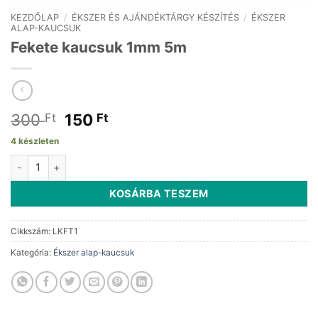
KEZDŐLAP
/
ÉKSZER ÉS AJÁNDÉKTÁRGY KÉSZÍTÉS
/
ÉKSZER
ALAP-KAUCSUK
Fekete kaucsuk 1mm 5m
Original
Current
300
150
Ft
Ft
price
price
4 készleten
was:
is:
Fekete kaucsuk 1mm 5m mennyiség
300 Ft.
150 Ft.
KOSÁRBA TESZEM
Cikkszám:
LKFT1
Kategória:
Ékszer alap-kaucsuk