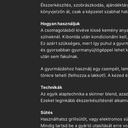
Ékszerkészítés, szobrászkodás, ajándéktárg
könyvjelzőn át, csak a képzelet szabhat hat
Hogyan használjuk
A csomagolásból kivéve kissé kemény anyago
színeknél. Kibontás után kondícionálni kell,
Ez azért szükséges, mert így puhul a gyurm
és gyorsabban gyurmanyújtógéppel lehet ko
után sem fakulnak.
A gyurmázáshoz használj egy csempét, lami
tönkre teheti (felhozza a lakkot!). A kezed 
Technikák
Az egyik alaptechnika a skinner blend, azaz
Ezeket leginkább ékszerkészítésnél alkalm
Sütés
Használhatsz grillsütőt, vagy elektromos s
Mindig tartsd be a gyártó utasítását erre 