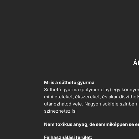
Á
Mi is a süthető gyurma
Süthető gyurma (polymer clay) egy könnyen
mini ételeket, ékszereket, és akár díszíthe
utánozhatod vele. Nagyon sokféle színben k
színezhetsz is!
Nem toxikus anyag, de semmiképpen se e
Felhasználási terület: