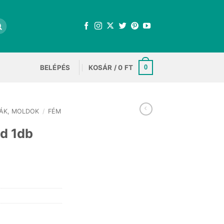
BELÉPÉS
KOSÁR /
0
FT
0
ÁK, MOLDOK
/
FÉM
d 1db