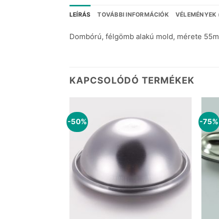
LEÍRÁS
TOVÁBBI INFORMÁCIÓK
VÉLEMÉNYEK 
Dombórú, félgömb alakú mold, mérete 55
KAPCSOLÓDÓ TERMÉKEK
-50%
-75%