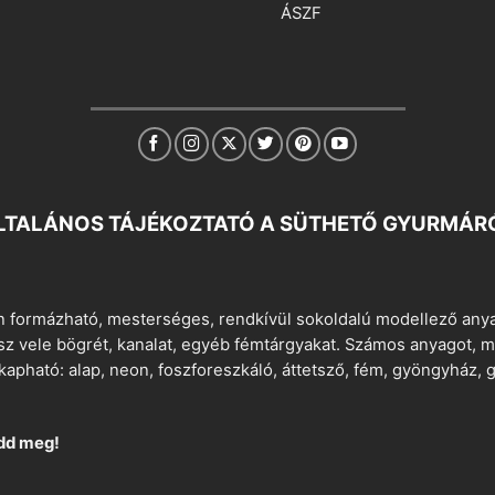
ÁSZF
LTALÁNOS TÁJÉKOZTATÓ A SÜTHETŐ GYURMÁR
 formázható, mesterséges, rendkívül sokoldalú modellező anyag
tsz vele bögrét, kanalat, egyéb fémtárgyakat. Számos anyagot, min
apható: alap, neon, foszforeszkáló, áttetsző, fém, gyöngyház, g
dd meg!