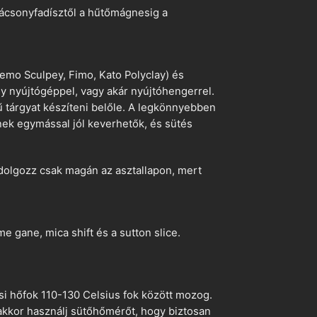
arácsonyfadísztől a hűtőmágnesig a
emo Sculpey, Fimo, Kato Polyclay) és
egy nyújtógéppel, vagy akár nyújtóhengerrel.
ű tárgyat készíteni belőle. A legkönnyebben
ek egymással jól keverhetők, és sütés
dolgozz csak magán az asztallapon, mert
 gane, mica shift és a sutton slice.
si hőfok 110-130 Celsius fok között mozog.
 akkor használj sütőhőmérőt, hogy biztosan