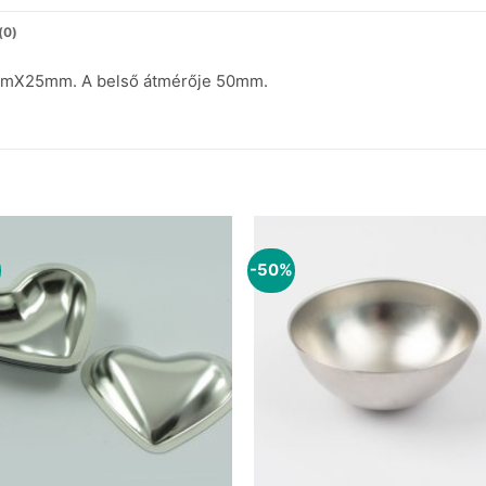
(0)
mmX25mm. A belső átmérője 50mm.
-50%