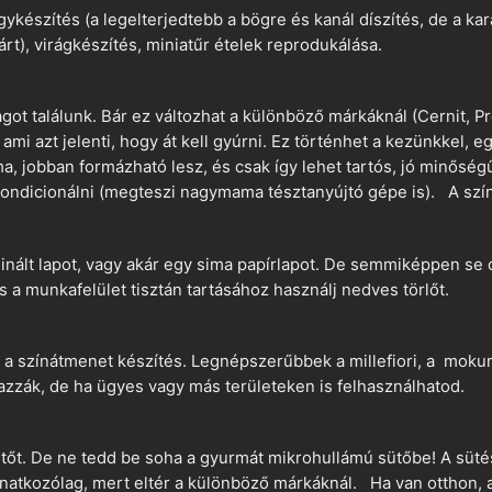
ykészítés (a legelterjedtebb a bögre és kanál díszítés, de a k
árt), virágkészítés, miniatűr ételek reprodukálása.
t találunk. Bár ez változhat a különböző márkáknál (Cernit, Pr
 ami azt jelenti, hogy át kell gyúrni. Ez történhet a kezünkkel, 
a, jobban formázható lesz, és csak így lehet tartós, jó minőség
ndicionálni (megteszi nagymama tésztanyújtó gépe is). A szín
nált lapot, vagy akár egy sima papírlapot. De semmiképpen se 
és a munkafelület tisztán tartásához használj nedves törlőt.
 a színátmenet készítés. Legnépszerűbbek a millefiori, a mokume
azzák, de ha ügyes vagy más területeken is felhasználhatod.
ütőt. De ne tedd be soha a gyurmát mikrohullámú sütőbe! A süté
vonatkozólag, mert eltér a különböző márkáknál. Ha van otthon,