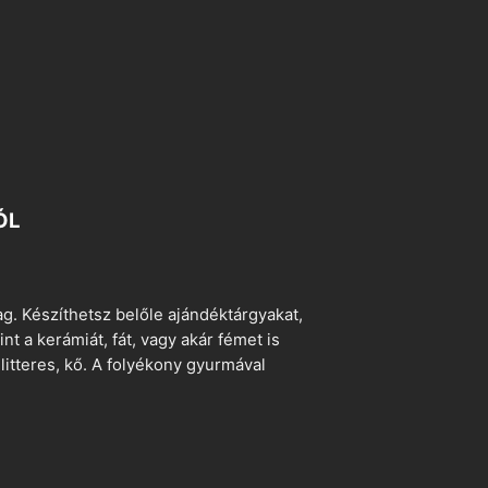
ÓL
. Készíthetsz belőle ajándéktárgyakat,
t a kerámiát, fát, vagy akár fémet is
litteres, kő. A folyékony gyurmával