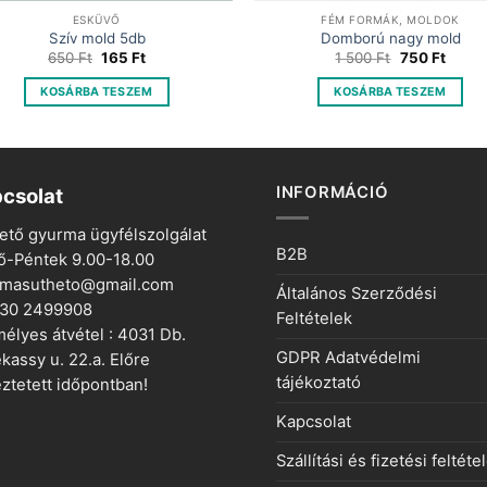
ESKÜVŐ
FÉM FORMÁK, MOLDOK
Szív mold 5db
Domború nagy mold
Original
Current
Original
Curre
650
Ft
165
Ft
1 500
Ft
750
Ft
price
price
price
price
was:
is:
was:
is:
KOSÁRBA TESZEM
KOSÁRBA TESZEM
650 Ft.
165 Ft.
1
750 Ft
500 Ft.
INFORMÁCIÓ
csolat
ető gyurma ügyfélszolgálat
B2B
ő-Péntek 9.00-18.00
rmasutheto@gmail.com
Általános Szerződési
 30 2499908
Feltételek
élyes átvétel : 4031 Db.
GDPR Adatvédelmi
kassy u. 22.a. Előre
tájékoztató
ztetett időpontban!
Kapcsolat
Szállítási és fizetési feltéte