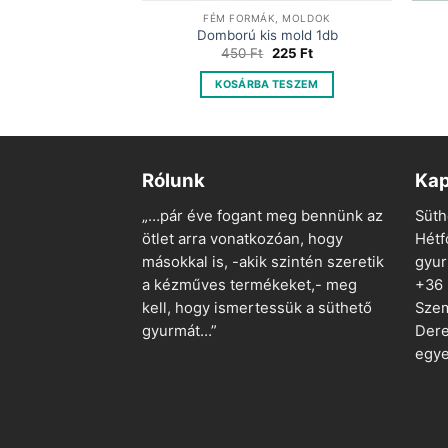
FÉM FORMÁK, MOLDOK
Domború kis mold 1db
Original
Current
450
Ft
225
Ft
price
price
was:
is:
KOSÁRBA TESZEM
450 Ft.
225 Ft.
Rólunk
Kap
„…pár éve fogant meg bennünk az
Süth
ötlet arra vonatkozóan, hogy
Hétf
másokkal is, -akik szintén szeretik
gyu
a kézműves termékeket,- meg
+36
kell, hogy ismertessük a süthető
Szem
gyurmát…”
Dere
egye