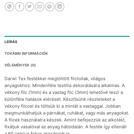
LEÍRÁS
TOVÁBBI INFORMÁCIÓK
VÉLEMÉNYEK (0)
Darwi Tex festékkel megtöltött filctollak, világos
anyagokhoz. Mindenféle textília dekorálására alkalmas. A
vékony filc (1mm) és a vastag filc (3mm) lehetővé teszi a
különféle hatások elérését. Készítsünk részleteket a
vékony filccel és töltsük ki a mintát a vastaggal. Jobban
megmunkálhatjuk a párnákat, ruhákat, vagy más anyagokat.
A filcek használatra készek. Amint befejezzük az alkotást,
fixáljuk vasalóval az anyag hátoldalán. A festék így ellenáll
a 60 celsius fokos mosásnak is.