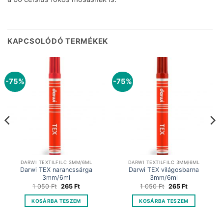
KAPCSOLÓDÓ TERMÉKEK
-75%
-75%
DARWI TEXTILFILC 3MM/6ML
DARWI TEXTILFILC 3MM/6ML
Darwi TEX narancssárga
Darwi TEX világosbarna
3mm/6ml
3mm/6ml
Original
Current
Original
Current
1 050
Ft
265
Ft
1 050
Ft
265
Ft
price
price
price
price
was:
is:
was:
is:
KOSÁRBA TESZEM
KOSÁRBA TESZEM
1
265 Ft.
1
265 Ft.
050 Ft.
050 Ft.