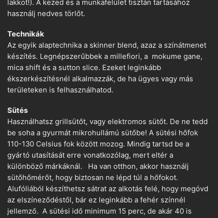
lakkot!). A kezed és a munkafelület tisztán tartásához
használj nedves törlőt.
Technikák
Az egyik alaptechnika a skinner blend, azaz a színátmenet
készítés. Legnépszerűbbek a millefiori, a mokume gane,
mica shift és a sutton slice. Ezeket leginkább
ékszerkészítésnél alkalmazzák, de ha ügyes vagy más
területeken is felhasználhatod.
Sütés
Használhatsz grillsütőt, vagy elektromos sütőt. De ne tedd
be soha a gyurmát mikrohullámú sütőbe! A sütési hőfok
110-130 Celsius fok között mozog. Mindig tartsd be a
gyártó utasítását erre vonatkozólag, mert eltér a
különböző márkáknál. Ha van otthon, akkor használj
sütőhőmérőt, hogy biztosan ne lépd túl a hőfokot.
Alufóliából készíthetsz sátrat az alkotás felé, hogy megóvd
az elszíneződéstől, bár ez leginkább a fehér színnél
jellemző. A sütési idő minimum 15 perc, de akár 40 is