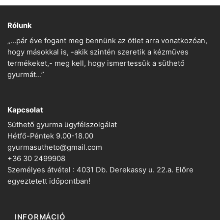
Rólunk
„…pár éve fogant meg bennünk az ötlet arra vonatkozóan,
hogy másokkal is, -akik szintén szeretik a kézműves
termékeket,- meg kell, hogy ismertessük a süthető
gyurmát…”
Kapcsolat
Süthető gyurma ügyfélszolgálat
Hétfő-Péntek 9.00-18.00
gyurmasutheto@gmail.com
+36 30 2499908
Személyes átvétel : 4031 Db. Derekassy u. 22.a. Előre
egyeztetett időpontban!
INFORMÁCIÓ