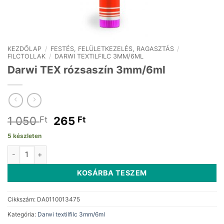
KEZDŐLAP
/
FESTÉS, FELÜLETKEZELÉS, RAGASZTÁS
/
FILCTOLLAK
/
DARWI TEXTILFILC 3MM/6ML
Darwi TEX rózsaszín 3mm/6ml
Original
Current
1 050
265
Ft
Ft
price
price
5 készleten
was:
is:
Darwi TEX rózsaszín 3mm/6ml mennyiség
1
265 Ft.
050 Ft.
KOSÁRBA TESZEM
Cikkszám:
DA0110013475
Kategória:
Darwi textilfilc 3mm/6ml