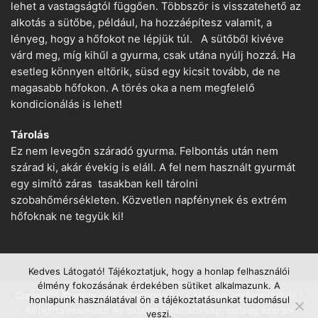
lehet a vastagságtól függően. Többször is visszatehető az
alkotás a sütőbe, például, ha hozzáépítesz valamit, a
lényeg, hogy a hőfokot ne lépjük túl. A sütőből kivéve
várd meg, míg kihűl a gyurma, csak utána nyúlj hozzá. Ha
esetleg könnyen eltörik, süsd egy kicsit tovább, de ne
magasabb hőfokon. A törés oka a nem megfelelő
kondicionálás is lehet!
Tárolás
Ez nem levegőn száradó gyurma. Felbontás után nem
szárad ki, akár évekig is eláll. A fel nem használt gyurmát
egy simító záras tasakban kell tárolni
szobahőmérsékleten. Közvetlen napfénynek és extrém
hőfoknak ne tegyük ki!
Kedves Látogató! Tájékoztatjuk, hogy a honlap felhasználói
élmény fokozásának érdekében sütiket alkalmazunk. A
Copyright © www.suthetogyurma.hu − Minden jog fenntartva! /
honlapunk használatával ön a tájékoztatásunkat tudomásul
All rights reserved! Az oldalon található kép, szöveg szerzői
veszi.