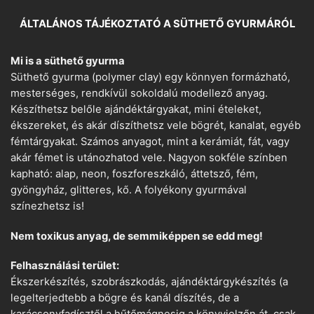
ÁLTALÁNOS TÁJÉKOZTATÓ A SÜTHETŐ GYURMÁRÓL
Mi is a süthető gyurma
Süthető gyurma (polymer clay) egy könnyen formázható,
mesterséges, rendkívül sokoldalú modellező anyag.
Készíthetsz belőle ajándéktárgyakat, mini ételeket,
ékszereket, és akár díszíthetsz vele bögrét, kanalat, egyéb
fémtárgyakat. Számos anyagot, mint a kerámiát, fát, vagy
akár fémet is utánozhatod vele. Nagyon sokféle színben
kapható: alap, neon, foszforeszkáló, áttetsző, fém,
gyöngyház, glitteres, kő. A folyékony gyurmával
színezhetsz is!
Nem toxikus anyag, de semmiképpen se edd meg!
Felhasználási terület:
Ékszerkészítés, szobrászkodás, ajándéktárgykészítés (a
legelterjedtebb a bögre és kanál díszítés, de a
karácsonyfadísztől a hűtőmágnesig a könyvjelzőn át, csak