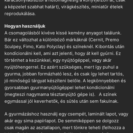
a képzelet szabhat határt), virágkészítés, miniatűr ételek
reprodukálása.
Hogyan használjuk
A csomagolásból kivéve kissé kemény anyagot találunk.
Bár ez változhat a különböző márkáknál (Cernit, Premo
Sculpey, Fimo, Kato Polyclay) és színeknél. Kibontás után
kondícionálni kell, ami azt jelenti, hogy át kell gyúrni. Ez
történhet a kezünkkel, egy nyújtógéppel, vagy akár
nyújtóhengerrel. Ez azért szükséges, mert így puhul a
gyurma, jobban formázható lesz, és csak így lehet tartós,
jó minőségű tárgyat készíteni belőle. A legkönnyebben és
gyorsabban gyurmanyújtógéppel lehet kondicionálni
(megteszi nagymama tésztanyújtó gépe is). A színek
egymással jól keverhetők, és sütés után sem fakulnak.
A gyurmázáshoz használj egy csempét, laminált lapot, vagy
akár egy sima papírlapot. De semmiképpen se dolgozz
csak magán az asztallapon, mert tönkre teheti (felhozza a