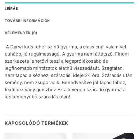
LEÍRÁS
TOVÁBBI INFORMÁCIÓK
VÉLEMÉNYEK (0)
A Darwi kids fehér színű gyurma, a classicnál valamivel
puhább, jó rugalmasságú. A gyurma nem áttetsző. Finom
szerkezete lehetővi teszi a legaprólékosabb és
legfinomabb mintázatok élethű visszadását. Szagtalan,
nem tapad a kézhez, száradási ideje 24 óra. Száradás után
kemény, nem zsugoradik. Benedvesítve jól tapad fához,
textilhez vagy gipszhez Ez a levegőn száradó gyurma a
legkeményebb száradás után!
KAPCSOLÓDÓ TERMÉKEK