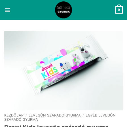
Skip
to
0
content
KEZDŐLAP
/
LEVEGŐN SZÁRADÓ GYURMA
/
EGYÉB LEVEGŐN
SZÁRADÓ GYURMA