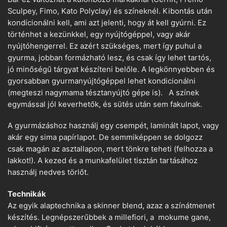
Sculpey, Fimo, Kato Polyclay) és színeknél. Kibontás után
kondícionálni kell, ami azt jelenti, hogy át kell gyúrni. Ez
történhet a kezünkkel, egy nyújtógéppel, vagy akár
nyújtóhengerrel. Ez azért szükséges, mert így puhul a
gyurma, jobban formázható lesz, és csak így lehet tartós,
jó minőségű tárgyat készíteni belőle. A legkönnyebben és
gyorsabban gyurmanyújtógéppel lehet kondicionálni
(megteszi nagymama tésztanyújtó gépe is). A színek
egymással jól keverhetők, és sütés után sem fakulnak.
A gyurmázáshoz használj egy csempét, laminált lapot, vagy
akár egy sima papírlapot. De semmiképpen se dolgozz
csak magán az asztallapon, mert tönkre teheti (felhozza a
lakkot!). A kezed és a munkafelület tisztán tartásához
használj nedves törlőt.
Technikák
Az egyik alaptechnika a skinner blend, azaz a színátmenet
készítés. Legnépszerűbbek a millefiori, a mokume gane,