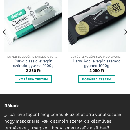
EGYÉB LEVEGŐN SZÁRADÓ GYURMA
EGYÉB LEVEGŐN SZÁRADÓ GYURMA
Darwi classic levegőn
Darwi Roc levegőn száradó
száradó gyurma 1000g
gyurma 1000g
2 250
Ft
3 250
Ft
KOSÁRBA TESZEM
KOSÁRBA TESZEM
Rólunk
„…pár éve fogant meg bennünk az ötlet arra vonatkozóan,
hogy másokkal is, -akik szintén szeretik a kézműves
termékeket,- meg kell, hogy ismertessük a süthető