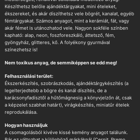
Készíthetsz belőle ajándéktárgyakat, mini ételeket,
ékszereket, és akár díszíthetsz vele bögrét, kanalat, egyéb
fémtárgyakat. Számos anyagot, mint a kerámiát, fát, vagy
akár fémet is utánozhatod vele. Nagyon sokféle színben
kapható: alap, neon, foszforeszkáló, áttetsző, fém,
gyöngyház, glitteres, kő. A folyékony gyurmával
színezhetsz is!
Nem toxikus anyag, de semmiképpen se edd meg!
Felhasználási terület:
Ékszerkészítés, szobrászkodás, ajándéktárgykészítés (a
legelterjedtebb a bögre és kanál díszítés, de a
karácsonyfadísztől a hűtőmágnesig a könyvjelzőn át, csak
a képzelet szabhat határt), virágkészítés, miniatűr ételek
reprodukálása.
Hogyan használjuk
A csomagolásból kivéve kissé kemény anyagot találunk.
Bár ez változhat a különböző márkáknál (Cernit, Premo