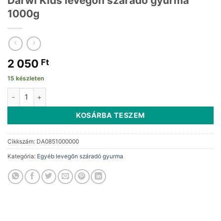
Darwi Kids levegőn száradó gyurma
1000g
2 050
Ft
15 készleten
Darwi Kids levegőn száradó gyurma 1000g mennyiség
KOSÁRBA TESZEM
Cikkszám:
DA0851000000
Kategória:
Egyéb levegőn száradó gyurma