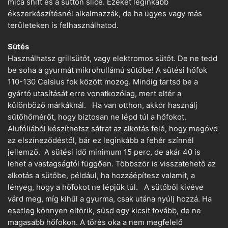
mica shift és a sutton slice. Ezeket leginkább
ékszerkészítésnél alkalmazzák, de ha ügyes vagy más
területeken is felhasználhatod.
Sütés
Használhatsz grillsütőt, vagy elektromos sütőt. De ne tedd
be soha a gyurmát mikrohullámú sütőbe! A sütési hőfok
110-130 Celsius fok között mozog. Mindig tartsd be a
gyártó utasítását erre vonatkozólag, mert eltér a
különböző márkáknál. Ha van otthon, akkor használj
sütőhőmérőt, hogy biztosan ne lépd túl a hőfokot.
Alufóliából készíthetsz sátrat az alkotás felé, hogy megóvd
az elszíneződéstől, bár ez leginkább a fehér színnél
jellemző. A sütési idő minimum 15 perc, de akár 40 is
lehet a vastagságtól függően. Többször is visszatehető az
alkotás a sütőbe, például, ha hozzáépítesz valamit, a
lényeg, hogy a hőfokot ne lépjük túl. A sütőből kivéve
várd meg, míg kihűl a gyurma, csak utána nyúlj hozzá. Ha
esetleg könnyen eltörik, süsd egy kicsit tovább, de ne
magasabb hőfokon. A törés oka a nem megfelelő