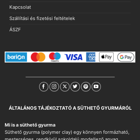
Kapcsolat
Szállítási és fizetési feltételek
ÁSZF
ÁLTALÁNOS TÁJÉKOZTATÓ A SÜTHETŐ GYURMÁRÓL
Mi is a süthető gyurma
Süthető gyurma (polymer clay) egy könnyen formázható,
mesterséges, rendkívül sokoldalú modellező anyag.