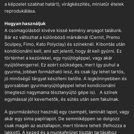
a képzelet szabhat határt), virágkészítés, miniatűr ételek
reprodukálása.
Hogyan használjuk
A csomagolásból kivéve kissé kemény anyagot találunk.
Bár ez változhat a különböző márkáknál (Cernit, Premo
Sculpey, Fimo, Kato Polyclay) és színeknél. Kibontás után
kondícionálni kell, ami azt jelenti, hogy át kell gyúrni. Ez
történhet a kezünkkel, egy nyújtógéppel, vagy akár
nyújtóhengerrel. Ez azért szükséges, mert így puhul a
gyurma, jobban formázható lesz, és csak így lehet tartós,
jó minőségű tárgyat készíteni belőle. A legkönnyebben és
gyorsabban gyurmanyújtógéppel lehet kondicionálni
(megteszi nagymama tésztanyújtó gépe is). A színek
egymással jól keverhetők, és sütés után sem fakulnak.
A gyurmázáshoz használj egy csempét, laminált lapot, vagy
akár egy sima papírlapot. De semmiképpen se dolgozz
csak magán az asztallapon, mert tönkre teheti (felhozza a
lakkot!). A kezed és a munkafelület tisztán tartásához