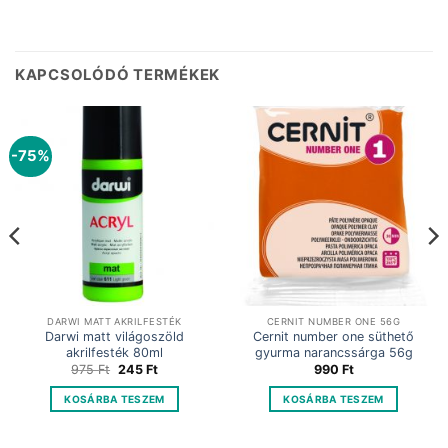
KAPCSOLÓDÓ TERMÉKEK
-75%
DARWI MATT AKRILFESTÉK
CERNIT NUMBER ONE 56G
Darwi matt világoszöld
Cernit number one süthető
akrilfesték 80ml
gyurma narancssárga 56g
Original
Current
975
Ft
245
Ft
990
Ft
price
price
was:
is:
KOSÁRBA TESZEM
KOSÁRBA TESZEM
975 Ft.
245 Ft.