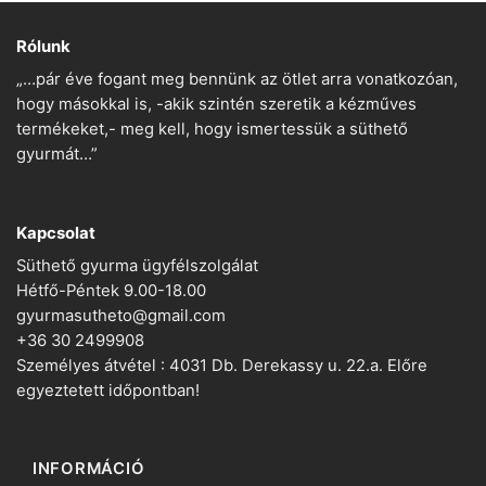
Rólunk
„…pár éve fogant meg bennünk az ötlet arra vonatkozóan,
hogy másokkal is, -akik szintén szeretik a kézműves
termékeket,- meg kell, hogy ismertessük a süthető
gyurmát…”
Kapcsolat
Süthető gyurma ügyfélszolgálat
Hétfő-Péntek 9.00-18.00
gyurmasutheto@gmail.com
+36 30 2499908
Személyes átvétel : 4031 Db. Derekassy u. 22.a. Előre
egyeztetett időpontban!
INFORMÁCIÓ