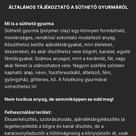
ÁLTALÁNOS TÁJÉKOZTATÓ A SÜTHETŐ GYURMÁRÓL
Mi is a süthető gyurma
Süthető gyurma (polymer clay) egy könnyen formázható,
mesterséges, rendkívül sokoldalú modellező anyag.
Készíthetsz belőle ajándéktárgyakat, mini ételeket,
ékszereket, és akár díszíthetsz vele bögrét, kanalat, egyéb
fémtárgyakat. Számos anyagot, mint a kerámiát, fát, vagy
akár fémet is utánozhatod vele. Nagyon sokféle színben
kapható: alap, neon, foszforeszkáló, áttetsző, fém,
gyöngyház, glitteres, kő. A folyékony gyurmával
színezhetsz is!
Nem toxikus anyag, de semmiképpen se edd meg!
Felhasználási terület:
Ékszerkészítés, szobrászkodás, ajándéktárgykészítés (a
legelterjedtebb a bögre és kanál díszítés, de a
karácsonyfadísztől a hűtőmágnesig a könyvjelzőn át, csak