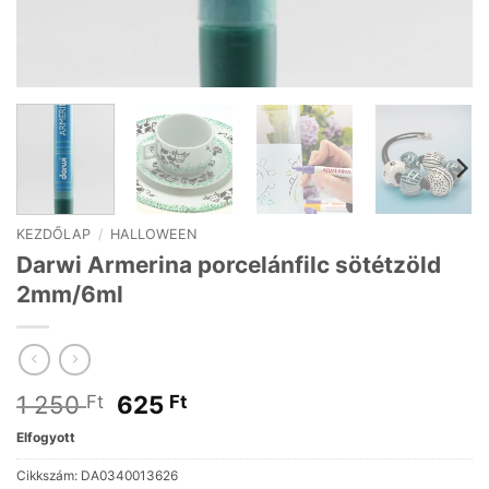
KEZDŐLAP
/
HALLOWEEN
Darwi Armerina porcelánfilc sötétzöld
2mm/6ml
Original
Current
1 250
625
Ft
Ft
price
price
Elfogyott
was:
is:
1
625 Ft.
Cikkszám:
DA0340013626