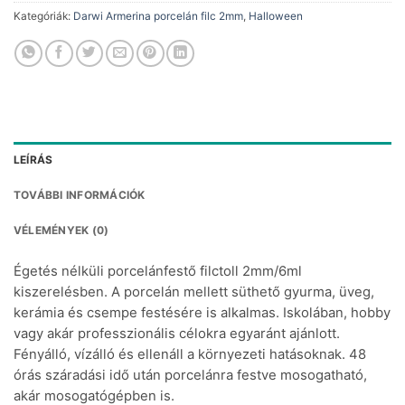
250 Ft.
Kategóriák:
Darwi Armerina porcelán filc 2mm
,
Halloween
LEÍRÁS
TOVÁBBI INFORMÁCIÓK
VÉLEMÉNYEK (0)
Égetés nélküli porcelánfestő filctoll 2mm/6ml
kiszerelésben. A porcelán mellett süthető gyurma, üveg,
kerámia és csempe festésére is alkalmas. Iskolában, hobby
vagy akár professzionális célokra egyaránt ajánlott.
Fényálló, vízálló és ellenáll a környezeti hatásoknak. 48
órás száradási idő után porcelánra festve mosogatható,
akár mosogatógépben is.