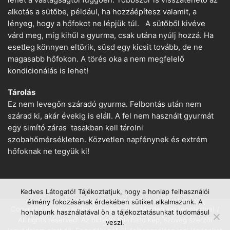
alkotás a sütőbe, például, ha hozzáépítesz valamit, a
lényeg, hogy a hőfokot ne lépjük túl. A sütőből kivéve
várd meg, míg kihűl a gyurma, csak utána nyúlj hozzá. Ha
esetleg könnyen eltörik, süsd egy kicsit tovább, de ne
magasabb hőfokon. A törés oka a nem megfelelő
kondicionálás is lehet!
Tárolás
Ez nem levegőn száradó gyurma. Felbontás után nem
szárad ki, akár évekig is eláll. A fel nem használt gyurmát
egy simító záras tasakban kell tárolni
szobahőmérsékleten. Közvetlen napfénynek és extrém
hőfoknak ne tegyük ki!
Kedves Látogató! Tájékoztatjuk, hogy a honlap felhasználói
élmény fokozásának érdekében sütiket alkalmazunk. A
Copyright © www.suthetogyurma.hu − Minden jog fenntartva! /
honlapunk használatával ön a tájékoztatásunkat tudomásul
All rights reserved! Az oldalon található kép, szöveg szerzői
veszi.