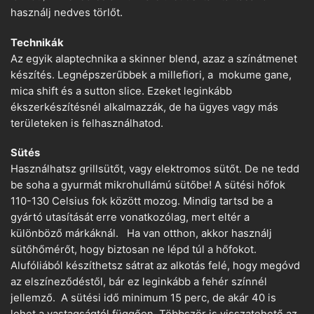
használj nedves törlőt.
Technikák
Az egyik alaptechnika a skinner blend, azaz a színátmenet
készítés. Legnépszerűbbek a millefiori, a mokume gane,
mica shift és a sutton slice. Ezeket leginkább
ékszerkészítésnél alkalmazzák, de ha ügyes vagy más
területeken is felhasználhatod.
Sütés
Használhatsz grillsütőt, vagy elektromos sütőt. De ne tedd
be soha a gyurmát mikrohullámú sütőbe! A sütési hőfok
110-130 Celsius fok között mozog. Mindig tartsd be a
gyártó utasítását erre vonatkozólag, mert eltér a
különböző márkáknál. Ha van otthon, akkor használj
sütőhőmérőt, hogy biztosan ne lépd túl a hőfokot.
Alufóliából készíthetsz sátrat az alkotás felé, hogy megóvd
az elszíneződéstől, bár ez leginkább a fehér színnél
jellemző. A sütési idő minimum 15 perc, de akár 40 is
lehet a vastagságtól függően. Többször is visszatehető az