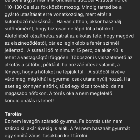
be soha a gyurmát mikrohullámú sütőbe! A sütési hőfok
110-130 Celsius fok között mozog. Mindig tartsd be a
gyártó utasítását erre vonatkozólag, mert eltér a
különböző márkáknál. Ha van otthon, akkor használj
sütőhőmérőt, hogy biztosan ne lépd túl a hőfokot.
Alufóliából készíthetsz sátrat az alkotás felé, hogy megóvd
az elszíneződéstől, bár ez leginkább a fehér színnél
jellemző. A sütési idő minimum 15 perc, de akár 40 is
lehet a vastagságtól függően. Többször is visszatehető az
alkotás a sütőbe, például, ha hozzáépítesz valamit, a
lényeg, hogy a hőfokot ne lépjük túl. A sütőből kivéve
várd meg, míg kihűl a gyurma, csak utána nyúlj hozzá. Ha
esetleg könnyen eltörik, süsd egy kicsit tovább, de ne
magasabb hőfokon. A törés oka a nem megfelelő
kondicionálás is lehet!
Tárolás
Ez nem levegőn száradó gyurma. Felbontás után nem
szárad ki, akár évekig is eláll. A fel nem használt gyurmát
egy simító záras tasakban kell tárolni