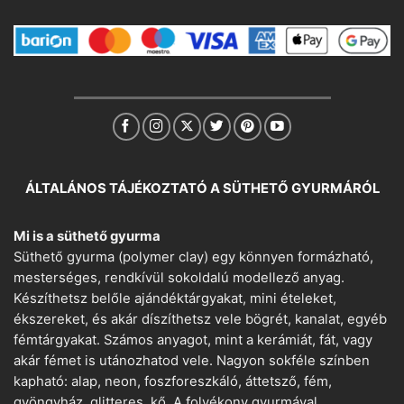
ÁLTALÁNOS TÁJÉKOZTATÓ A SÜTHETŐ GYURMÁRÓL
Mi is a süthető gyurma
Süthető gyurma (polymer clay) egy könnyen formázható,
mesterséges, rendkívül sokoldalú modellező anyag.
Készíthetsz belőle ajándéktárgyakat, mini ételeket,
ékszereket, és akár díszíthetsz vele bögrét, kanalat, egyéb
fémtárgyakat. Számos anyagot, mint a kerámiát, fát, vagy
akár fémet is utánozhatod vele. Nagyon sokféle színben
kapható: alap, neon, foszforeszkáló, áttetsző, fém,
gyöngyház, glitteres, kő. A folyékony gyurmával