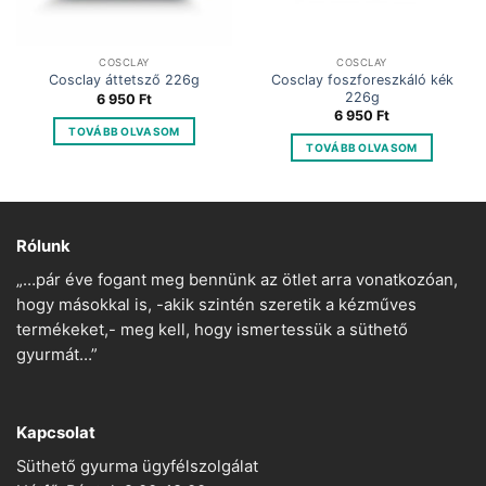
COSCLAY
COSCLAY
Cosclay foszforeszkáló kék
Cosclay áttetsző 226g
226g
6 950
Ft
6 950
Ft
TOVÁBB OLVASOM
TOVÁBB OLVASOM
Rólunk
„…pár éve fogant meg bennünk az ötlet arra vonatkozóan,
hogy másokkal is, -akik szintén szeretik a kézműves
termékeket,- meg kell, hogy ismertessük a süthető
gyurmát…”
Kapcsolat
Süthető gyurma ügyfélszolgálat