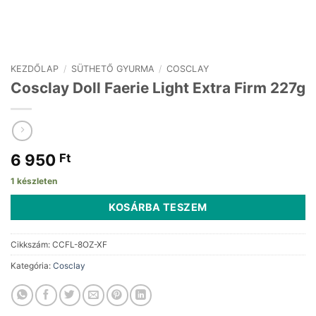
KEZDŐLAP
/
SÜTHETŐ GYURMA
/
COSCLAY
Cosclay Doll Faerie Light Extra Firm 227g
6 950
Ft
1 készleten
KOSÁRBA TESZEM
Cikkszám:
CCFL-8OZ-XF
Kategória:
Cosclay