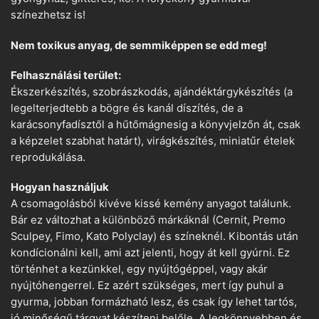
színezhetsz is!
Nem toxikus anyag, de semmiképpen se edd meg!
Felhasználási terület:
Ékszerkészítés, szobrászkodás, ajándéktárgykészítés (a
legelterjedtebb a bögre és kanál díszítés, de a
karácsonyfadísztől a hűtőmágnesig a könyvjelzőn át, csak
a képzelet szabhat határt), virágkészítés, miniatűr ételek
reprodukálása.
Hogyan használjuk
A csomagolásból kivéve kissé kemény anyagot találunk.
Bár ez változhat a különböző márkáknál (Cernit, Premo
Sculpey, Fimo, Kato Polyclay) és színeknél. Kibontás után
kondícionálni kell, ami azt jelenti, hogy át kell gyúrni. Ez
történhet a kezünkkel, egy nyújtógéppel, vagy akár
nyújtóhengerrel. Ez azért szükséges, mert így puhul a
gyurma, jobban formázható lesz, és csak így lehet tartós,
jó minőségű tárgyat készíteni belőle. A legkönnyebben és