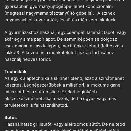
gyorsabban gyurmanyújtógéppel lehet kondicionálni
(megteszi nagymama tésztanyújtó gépe is). A színek
egymással jól keverhetők, és sütés után sem fakulnak.
A gyurmázáshoz használj egy csempét, laminált lapot, vagy
akár egy sima papírlapot. De semmiképpen se dolgozz
csak magán az asztallapon, mert tönkre teheti (felhozza a
lakkot!). A kezed és a munkafelület tisztán tartásához
használj nedves törlőt.
Technikák
Az egyik alaptechnika a skinner blend, azaz a színátmenet
készítés. Legnépszerűbbek a millefiori, a mokume gane,
mica shift és a sutton slice. Ezeket leginkább
ékszerkészítésnél alkalmazzák, de ha ügyes vagy más
területeken is felhasználhatod.
Sütés
Használhatsz grillsütőt, vagy elektromos sütőt. De ne tedd